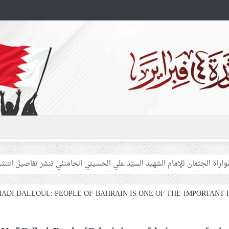
 غزّة لإشعال صراعات داخليّة تخدم الاحتلال
فلسطينيّات بين القمع والإهمال الطبي
HADI DALLOUL: PEOPLE OF BAHRAIN IS ONE OF THE IMPORTANT 
 المشاركين في مواكب العزاء ويعتقل العشرات من الشبّان