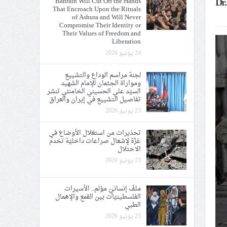
Dr.
Bahrain Will Cut Off the Hands
That Encroach Upon the Rituals
ي الحريّة والتحرير
of Ashura and Will Never
Compromise Their Identity or
Their Values of Freedom and
Liberation
24 يونيو 2026
لجنة مراسم الوداع والتشييع
ومواراة الجثمان للإمام الشهيد
ة الإمام الحسين «ع»
السيّد علي الحسيني الخامنئي تنشر
تفاصيل التشييع في إيران والعراق
يع في إيران والعراق
23 يونيو 2026
تحذيرات من استغلال الأوضاع في
غزّة لإشعال صراعات داخليّة تخدم
الاحتلال
23 يونيو 2026
ملفّ إنسانيّ مؤلم.. الأسيرات
الفلسطينيّات بين القمع والإهمال
الطبي
23 يونيو 2026