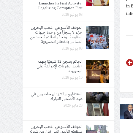
Launches Its First Activity:
in 
Legalizing Corruption First
inf
08 يونيو 2026
الموقف الأسبوعيّ: شعب البحرين
جزء لا يتجزّأ من وحدة جبهات
المقاومة.. ونحذّر الطاغية حمد من
المساس بالشعائر الحسينيّة
08 يونيو 2026
الحكم بسجن 12 شيعيًّا بتهمة
«تأييد الضربات الإيرانيّة على
البحرين»
16 يونيو 2026
المعتقلون والشهداء حاضرون في
عيد الأضحى المبارك
28 مايو 2026
الموقف الأسبوعيّ: شعب البحرين
سيقطع الأيدي التي تنال من شعائر