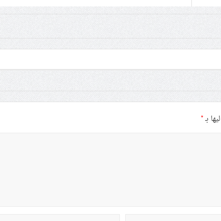
يها بـ
*