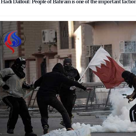
 Hadi Dalloul: People of Bahrain is one of the important faction
 سيقطع الأيدي التي تنال من شعائر عاشوراء.. ولن يساوم على هويّته وقيمه ف
جهاد بالكلمة
لحسين.. إنّ الحسين سيقتل طاغوتيّتكم
أمريكيّة في سويسرا
لإجازة من السلطة في ممارسة الشعائر الحسينيّة هو في حقيقته محاربة لقضيّ
اراة الجثمان للإمام الشهيد السيّد علي الحسيني الخامنئي تنشر تفاصيل التشي