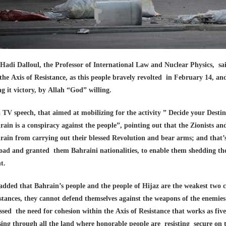
 Hadi Dalloul, the Professor of International Law and Nuclear Physics, sai
 the Axis of Resistance, as this people bravely revolted in February 14, a
ng it victory, by Allah “God” willing.
a TV speech, that aimed at mobilizing for the activity ” Decide your Destin
rain is a conspiracy against the people”, pointing out that the Zionists a
rain from carrying out their blessed Revolution and bear arms; and that’
oad and granted them Bahraini nationalities, to enable them shedding the
t.
added that Bahrain’s people and the people of Hijaz are the weakest two ci
istances, they cannot defend themselves against the weapons of the enemie
essed the need for cohesion within the Axis of Resistance that works as fiv
sing through all the land where honorable people are resisting secure on