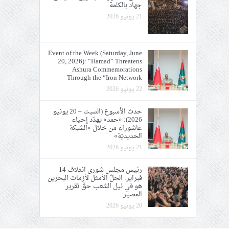
جهاد بالكلمة
21 يونيو 2026
Event of the Week (Saturday, June
20, 2026): “Hamad” Threatens
Ashura Commemorations
Through the “Iron Network
22 يونيو 2026
حدث الأسبوع (السبت – 20 يونيو
2026): «حمد» يهدّد إحياء
عاشوراء من خلال «الشبكة
الحديديّة»
21 يونيو 2026
رئيس مجلس شورى ائتلاف 14
فبراير: الحلّ الأمثل لأزمات البحرين
هو في نيل الشعب حقّ تقرير
المصير
20 يونيو 2026