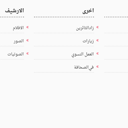
اخرى
الارشيف
زادالثائرين
الافلام
زيارات
الصور
العمل النسوي
الصوتيات
في‌الصحافة