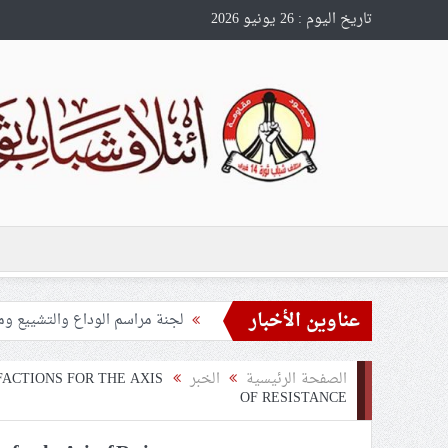
تاريخ اليوم : 26 يونيو 2026
عناوين الأخبار
تحذيرات من استغلال الأوضاع في
ملفّ إنسانيّ مؤلم.. الأسيرات ال
الصفحة الرئيسية
الخبر
FACTIONS FOR THE AXIS
55 مأتمًا وحسينيّة يعترضون على الإجراءات القمعيّة للنظام في موسم عاشوراء
OF RESISTANCE
النظام الخليفيّ يدسّ عيونه بين