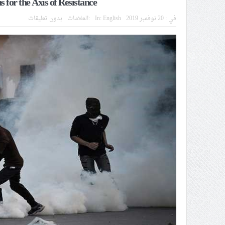
s for the Axis of Resistance
الموقف الأسبوعيّ: شعب البحرين
في :
20 نوفمبر 2019
English
In:
العلامات:
بدون تعليقات
مقال: عاشوراء البحرين… ميدان 
الفقيه القائد قاسم: لن تقتلوا ا
انطلاق المحادثات الإيرانيّة- ال
علماء البحرين: طلب الترخيص وا
لجنة مراسم الوداع والتشييع ومو