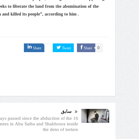
eeks to liberate the land from the abomination of the
h and killed its people”, according to him .
Share
Tweet
Share
0
سابق
6 days passed since the abduction of the
inees in Abu Saiba and Shakhoura inside
the dens of torture