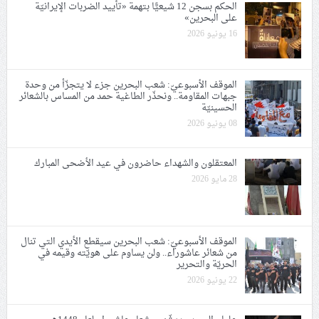
الحكم بسجن 12 شيعيًّا بتهمة «تأييد الضربات الإيرانيّة
على البحرين»
16 يونيو 2026
الموقف الأسبوعيّ: شعب البحرين جزء لا يتجزّأ من وحدة
جبهات المقاومة.. ونحذّر الطاغية حمد من المساس بالشعائر
الحسينيّة
08 يونيو 2026
المعتقلون والشهداء حاضرون في عيد الأضحى المبارك
28 مايو 2026
الموقف الأسبوعيّ: شعب البحرين سيقطع الأيدي التي تنال
من شعائر عاشوراء.. ولن يساوم على هويّته وقيمه في
الحريّة والتحرير
22 يونيو 2026