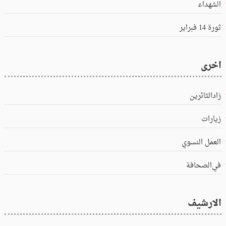
الشهداء
ثورة 14 فبراير
اخرى
زادالثائرين
زيارات
العمل النسوي
في‌الصحافة
الارشيف