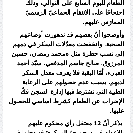
الطعام لليوم السابع على التوالي، وذلك
علماء البحرين: طلب الترخيص والإجازة من السلطة في
احتجاجًا على الانتقام الجماعيّ الرسميّ
ممارسة الشعائر الحسينيّة هو في حقيقته محاربة لقضيّة
الممارَس عليهم.
الإمام الحسين «ع»
لجنة مراسم الوداع والتشييع ومواراة الجثمان للإمام الشهيد
وأوضحوا أنّ بعضهم قد تدهورت أوضاعهم
السيّد علي الحسيني الخامنئي تنشر تفاصيل التشييع في
الصحية، وانخفضت معدّلات السكر في دمهم
إيران والعراق
إلى نسب خطرة مثل «محمد رمضان، حسين
المرزوق، صالح جاسم المدفعي، سيّد أحمد
العبار»، أمّا البقية فلا يعرف معدل السكر
لديهم، بسبب عدم حصولهم على الرعاية
الطبية التي تشترط فيها إدارة السجن فكّ
الإضراب عن الطعام كشرط اساسي للحصول
عليها.
يذكر أنّ 13 معتقل رأي محكوم عليهم
بالإعدام في سجن جوّ المركزيّ قد دخلوا في