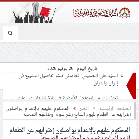
تاريخ اليوم : 26 يونيو 2026
تحذيرات من استغلال الأوضاع في غزّة لإشعال صراعات
داخليّة تخدم الاحتلال
ملفّ إنسانيّ مؤلم.. الأسيرات الفلسطينيّات بين القمع
الصفحة الرئيسية
الخبر
المحكوم عليهم بالإعدام يواصلون
إضرابهم عن الطعام لليوم السابع رغم سوء أوضاعهم الصحيّة
والإهمال الطبي
المحكوم عليهم بالإعدام يواصلون إضرابهم عن الطعام
55 مأتمًا وحسينيّة يعترضون على الإجراءات القمعيّة للنظام
لليوم السابع رغم سوء أوضاعهم الصحيّة