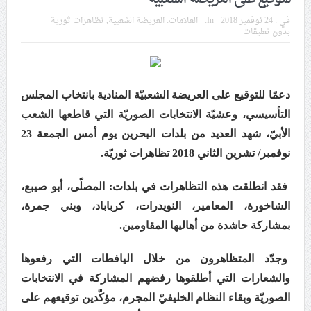
في موسم عاشوراء
في :
24 نوفمبر 2018
In:
العلامات:
العريضة الشعبية
,
تظاهرات ثورية
بدون تعليقات
النظام الخليفيّ يدسّ عيونه بين المشاركين في مواكب العزاء
ويعتقل العشرات من الشبّان
الموقف الأسبوعيّ: شعب البحرين سيقطع الأيدي التي تنال
دعمًا للتوقيع على العريضة الشعبيّة المنادية بانتخاب المجلس
من شعائر عاشوراء.. ولن يساوم على هويّته وقيمه في
التأسيسي، وعشيّة الانتخابات الصوريّة التي قاطعها الشعب
الحريّة والتحرير
الأبيّ، شهد العديد من بلدات البحرين يوم أمس الجمعة 23
نوفمبر/ تشرين الثاني 2018 تظاهرات ثوريّة.
مقال: عاشوراء البحرين… ميدان جهاد بالكلمة
فقد انطلقت هذه التظاهرات في بلدات: المصلّى، أبو صيبع،
الشاخورة، المعامير، النويدرات، كرباباد، وبني جمرة،
الفقيه القائد قاسم: لن تقتلوا الحسين.. إنّ الحسين سيقتل
بمشاركة حاشدة من أهاليها المقاومين.
طاغوتيّتكم
وجدّد المتظاهرون من خلال اليافطات التي رفعوها
والشعارات التي أطلقوها رفضهم المشاركة في الانتخابات
انطلاق المحادثات الإيرانيّة- الأمريكيّة في سويسرا
الصوريّة وبقاء النظام الخليفيّ المجرم، مؤكّدين توقيعهم على