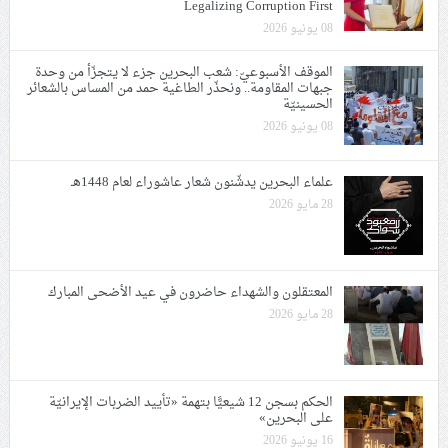
Legalizing Corruption First
08 يونيو 2026
الموقف الأسبوعيّ: شعب البحرين جزء لا يتجزّأ من وحدة
جبهات المقاومة.. ونحذّر الطاغية حمد من المساس بالشعائر
الحسينيّة
08 يونيو 2026
علماء البحرين يدشّنون شعار عاشوراء لعام 1448هـ
28 مايو 2026
المعتقلون والشهداء حاضرون في عيد الأضحى المبارك
28 مايو 2026
الحكم بسجن 12 شيعيًّا بتهمة «تأييد الضربات الإيرانيّة
على البحرين»
16 يونيو 2026