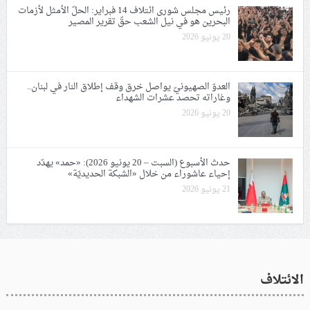
رئيس مجلس شورى ائتلاف 14 فبراير: الحلّ الأمثل لأزمات
البحرين هو في نيل الشعب حقّ تقرير المصير
20 يونيو 2026
العدوّ الصهيونيّ يواصل خرق وقف إطلاق النار في لبنان..
وغاراته تحصد عشرات الشهداء
20 يونيو 2026
حدث الأسبوع (السبت – 20 يونيو 2026): «حمد» يهدّد
إحياء عاشوراء من خلال «الشبكة الحديديّة»
21 يونيو 2026
الائتلاف