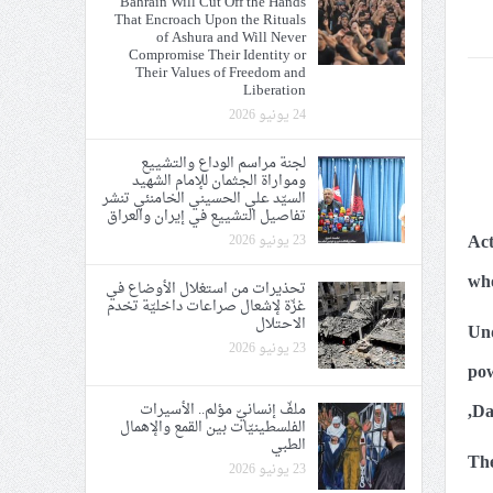
Bahrain Will Cut Off the Hands
That Encroach Upon the Rituals
ي الحريّة والتحرير
of Ashura and Will Never
Compromise Their Identity or
Their Values of Freedom and
Liberation
24 يونيو 2026
لجنة مراسم الوداع والتشييع
ومواراة الجثمان للإمام الشهيد
ة الإمام الحسين «ع»
السيّد علي الحسيني الخامنئي تنشر
تفاصيل التشييع في إيران والعراق
يع في إيران والعراق
23 يونيو 2026
Act
who
تحذيرات من استغلال الأوضاع في
غزّة لإشعال صراعات داخليّة تخدم
الاحتلال
Und
23 يونيو 2026
pow
ملفّ إنسانيّ مؤلم.. الأسيرات
,Da
الفلسطينيّات بين القمع والإهمال
الطبي
The
23 يونيو 2026