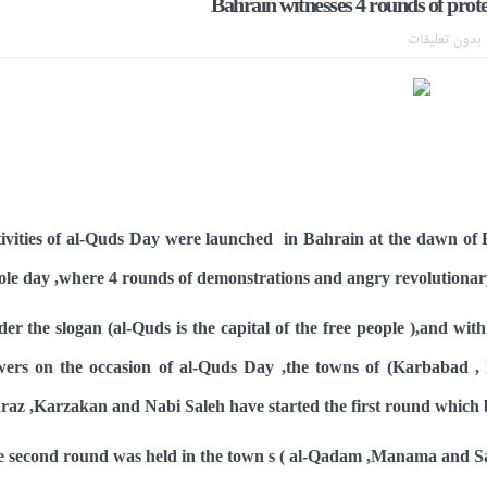
Bahrain witnesses 4 rounds of prot
 سيقطع الأيدي التي تنال من شعائر عاشوراء.. ولن يساوم على هويّته وقيمه ف
بدون تعليقات
جهاد بالكلمة
لحسين.. إنّ الحسين سيقتل طاغوتيّتكم
أمريكيّة في سويسرا
لإجازة من السلطة في ممارسة الشعائر الحسينيّة هو في حقيقته محاربة لقضيّ
اراة الجثمان للإمام الشهيد السيّد علي الحسيني الخامنئي تنشر تفاصيل التشي
ivities of al-Quds Day were launched in Bahrain at the dawn of 
le day ,where 4 rounds of demonstrations and angry revolutionary
er the slogan (al-Quds is the capital of the free people ),and with
ers on the occasion of al-Quds Day ,the towns of (Karbabad ,
raz ,Karzakan and Nabi Saleh have started the first round which 
 second round was held in the town s ( al-Qadam ,Manama and Saa