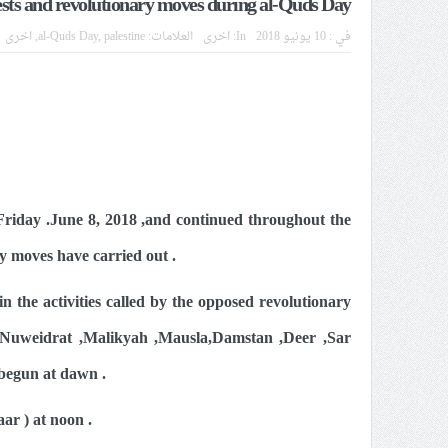
ests and revolutionary moves during al-Quds Day
الموقف الأسبوعيّ: شعب البحرين
في :
10 يونيو 2018
In:
اخرى
العلامات:
palestine
,
al-Quds Day
,
اخرى
مقال: عاشوراء البحرين… ميدان 
الفقيه القائد قاسم: لن تقتلوا ا
انطلاق المحادثات الإيرانيّة- ال
علماء البحرين: طلب الترخيص وا
لجنة مراسم الوداع والتشييع ومو
Friday .June 8, 2018 ,and continued throughout the
 moves have carried out .
in the activities called by the opposed revolutionary
 Nuweidrat ,Malikyah ,Mausla,Damstan ,Deer ,Sar
begun at dawn .
r ) at noon .