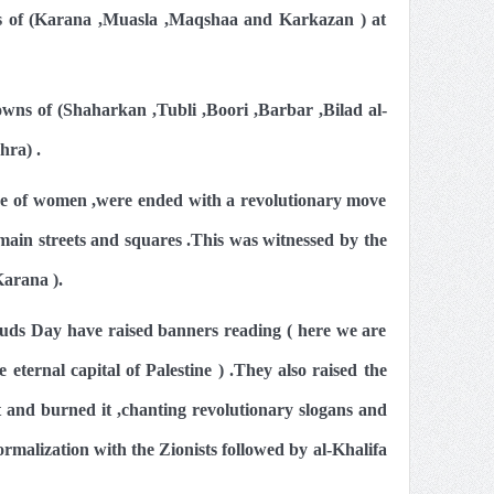
ns of (Karana ,Muasla ,Maqshaa and Karkazan ) at
owns of (Shaharkan ,Tubli ,Boori ,Barbar ,Bilad al-
ra) .
ce of women ,were ended with a revolutionary move
e main streets and squares .This was witnessed by the
arana ).
Quds Day have raised banners reading ( here we are
e eternal capital of Palestine ) .They also raised the
eet and burned it ,chanting revolutionary slogans and
normalization with the Zionists followed by al-Khalifa