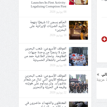
Launches Its First Activity:
Legalizing Corruption First
08 يونيو 2026
الحكم بسجن 12 شيعيًّا بتهمة
«تأييد الضربات الإيرانيّة على
البحرين»
16 يونيو 2026
الموقف الأسبوعيّ: شعب البحرين
جزء لا يتجزّأ من وحدة جبهات
المقاومة.. ونحذّر الطاغية حمد من
المساس بالشعائر الحسينيّة
08 يونيو 2026
الي
الموقف الأسبوعيّ: شعب البحرين
عربيّة
سيقطع الأيدي التي تنال من شعائر
عاشوراء.. ولن يساوم على هويّته
وقيمه في الحريّة والتحرير
22 يونيو 2026
المعتقلون والشهداء حاضرون في
عيد الأضحى المبارك