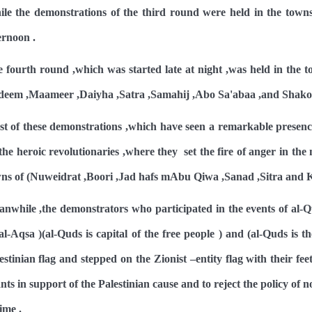
le the demonstrations of the third round were held in the tow
ernoon .
 fourth round ,which was started late at night ,was held in the t
eem ,Maameer ,Daiyha ,Satra ,Samahij ,Abo Sa'abaa ,and Shakoh
t of these demonstrations ,which have seen a remarkable presen
the heroic revolutionaries ,where they set the fire of anger in th
ns of (Nuweidrat ,Boori ,Jad hafs mAbu Qiwa ,Sanad ,Sitra and K
nwhile ,the demonstrators who participated in the events of al-
al-Aqsa )(al-Quds is capital of the free people ) and (al-Quds is th
estinian flag and stepped on the Zionist –entity flag with their f
nts in support of the Palestinian cause and to reject the policy of 
ime .