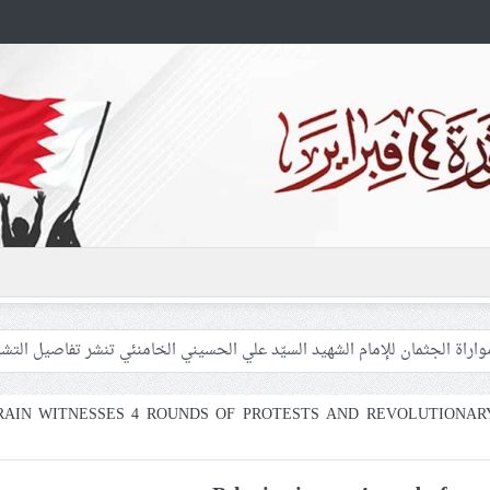
 غزّة لإشعال صراعات داخليّة تخدم الاحتلال
فلسطينيّات بين القمع والإهمال الطبي
RAIN WITNESSES 4 ROUNDS OF PROTESTS AND REVOLUTIONAR
 المشاركين في مواكب العزاء ويعتقل العشرات من الشبّان