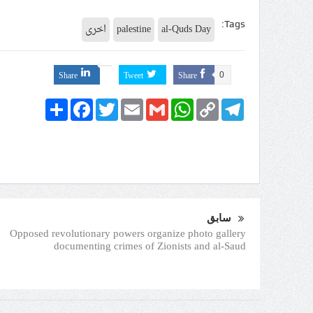
Tags:
al-Quds Day
palestine
اخرى
Share
Tweet
Share
0
Share
Facebook
Twitter
Email
Gmail
WhatsApp
Copy
Telegram
Link
سابق
Opposed revolutionary powers organize photo gallery
documenting crimes of Zionists and al-Saud