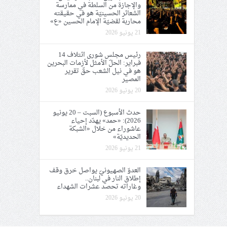
والإجازة من السلطة في ممارسة
الشعائر الحسينيّة هو في حقيقته
محاربة لقضيّة الإمام الحسين «ع»
21 يونيو 2026
رئيس مجلس شورى ائتلاف 14
فبراير: الحلّ الأمثل لأزمات البحرين
هو في نيل الشعب حقّ تقرير
المصير
20 يونيو 2026
حدث الأسبوع (السبت – 20 يونيو
2026): «حمد» يهدّد إحياء
عاشوراء من خلال «الشبكة
الحديديّة»
21 يونيو 2026
العدوّ الصهيونيّ يواصل خرق وقف
إطلاق النار في لبنان..
وغاراته تحصد عشرات الشهداء
20 يونيو 2026