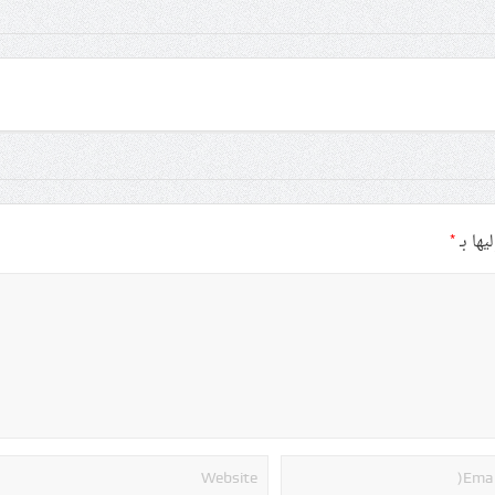
يها بـ
*