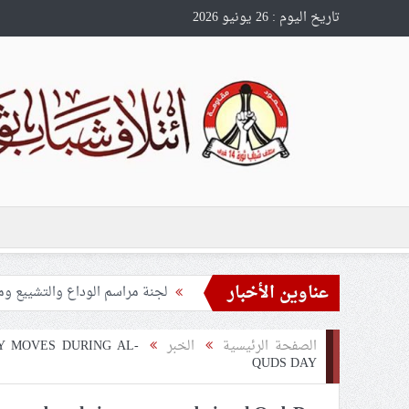
تاريخ اليوم : 26 يونيو 2026
عناوين الأخبار
تحذيرات من استغلال الأوضاع في
ملفّ إنسانيّ مؤلم.. الأسيرات ال
الصفحة الرئيسية
الخبر
Y MOVES DURING AL-
55 مأتمًا وحسينيّة يعترضون على الإجراءات القمعيّة للنظام في موسم عاشوراء
QUDS DAY
النظام الخليفيّ يدسّ عيونه بين