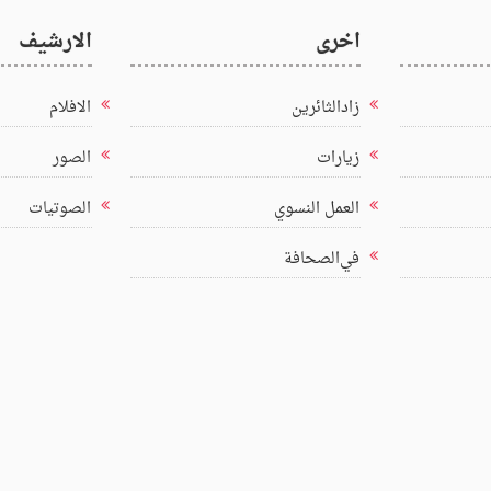
اخرى
الارشيف
زادالثائرين
الافلام
زيارات
الصور
العمل النسوي
الصوتيات
في‌الصحافة