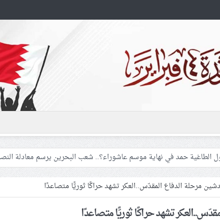
سيّ (8): ماذا سيقول الطاغية حمد في نهاية موسم عاشوراء؟.. شعب البحرين يرسم معادلة ال
شين مرحلة الدفاع المقدّس..العكر تشهد حراكًا ثوريًّا متصاعدًا
اراة الجثمان للإمام الشهيد السيّد علي الحسيني الخامنئي تنشر تفاصيل التشي
دّس..العكر تشهد حراكًا ثوريًّا متصاعدًا
 غزّة لإشعال صراعات داخليّة تخدم الاحتلال