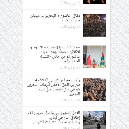
21 يونيو 2026
مقال: عاشوراء البحرين… ميدان
جهاد بالكلمة
21 يونيو 2026
حدث الأسبوع (السبت – 20 يونيو
2026): «حمد» يهدّد إحياء
عاشوراء من خلال «الشبكة
الحديديّة»
21 يونيو 2026
رئيس مجلس شورى ائتلاف 14
فبراير: الحلّ الأمثل لأزمات البحرين
هو في نيل الشعب حقّ تقرير
المصير
20 يونيو 2026
العدوّ الصهيونيّ يواصل خرق وقف
إطلاق النار في لبنان..
وغاراته تحصد عشرات الشهداء
20 يونيو 2026