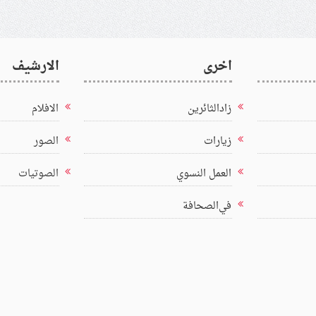
اخرى
الارشيف
زادالثائرين
الافلام
زيارات
الصور
العمل النسوي
الصوتيات
في‌الصحافة