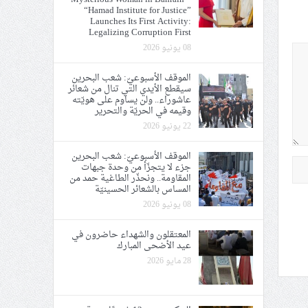
“Hamad Institute for Justice”
Launches Its First Activity:
Legalizing Corruption First
08 يونيو 2026
الموقف الأسبوعيّ: شعب البحرين
سيقطع الأيدي التي تنال من شعائر
عاشوراء.. ولن يساوم على هويّته
وقيمه في الحريّة والتحرير
22 يونيو 2026
الموقف الأسبوعيّ: شعب البحرين
جزء لا يتجزّأ من وحدة جبهات
المقاومة.. ونحذّر الطاغية حمد من
المساس بالشعائر الحسينيّة
08 يونيو 2026
المعتقلون والشهداء حاضرون في
عيد الأضحى المبارك
28 مايو 2026