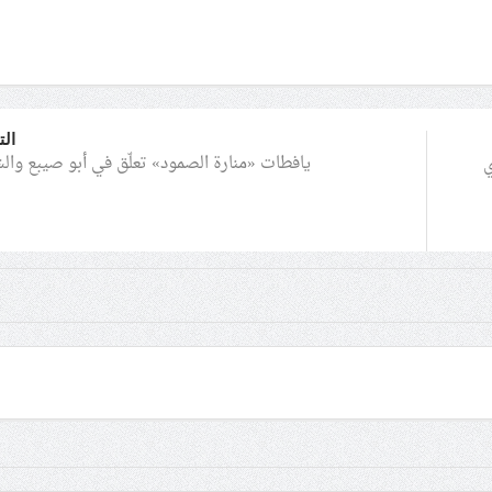
الت
يافطات «منارة الصمود» تعلّق في أبو صيبع وال
ي