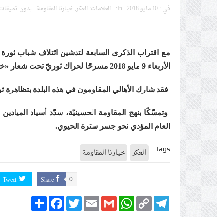
في :
10 مايو 2018
In:
العلامات:
العكر
,
خيارنا المقاومة
بدون تعليقات
ملفّ إنسانيّ مؤلم.. الأسيرات ال
55 مأتمًا وحسينيّة يعترضون على الإجراءات القمعيّة للنظام في موسم عاشوراء
النظام الخليفيّ يدسّ عيونه بين
الموقف الأسبوعيّ: شعب البحرين
الأربعاء 9 مايو 2018 مسرحًا لحراك ثوريّ تحت شعار «خيارنا المقاومة».
مقال: عاشوراء البحرين… ميدان 
فقد شارك الأهالي المقاومون في هذه البلدة بتظاهرة ثوري
الفقيه القائد قاسم: لن تقتلوا ا
وتمسّكًا بنهج المقاومة الحسينيّة، سدّد أسياد الميادي
العام المؤدي نحو جسر سترة الحيوي.
Tags:
العكر
خيارنا المقاومة
Tweet
Share
0
Share
Facebook
Twitter
Email
Gmail
WhatsApp
Copy
Telegram
Link