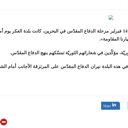
فلسطينيّات بين القمع والإهمال الطبي
 المشاركين في مواكب العزاء ويعتقل العشرات من الشبّان
مع اقتراب الذكرى السابعة لتدشين ائتلاف شباب ثورة 14 فبراير مرحلة الدفاع المقدّس في البحرين، كانت بلدة العكر يو
 سيقطع الأيدي التي تنال من شعائر عاشوراء.. ولن يساوم على هويّته وقيمه ف
جهاد بالكلمة
ّة، مؤكّدين في شعاراتهم الثوريّة تمسّكهم بنهج الدفاع المقدّس.
لحسين.. إنّ الحسين سيقتل طاغوتيّتكم
ن في هذه البلدة نيران الدفاع المقدّس على المرتزقة الأجانب أمام الش
Share