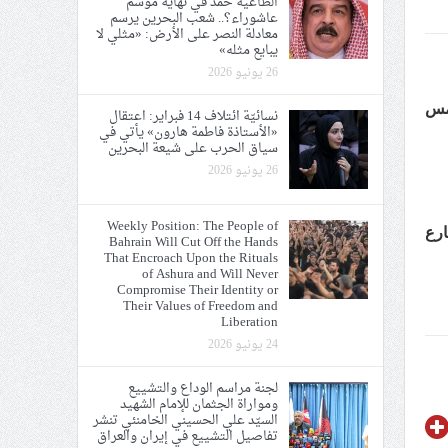
الطاغية حمد في نهاية موسم
عاشوراء؟.. شعب البحرين يرسم
معادلة النصر على الأرض: «مثلي لا
يبايع مثله»
26 يونيو 2026
م أمس
نسائيّة ائتلاف 14 فبراير: اعتقال
«الأستاذة فاطمة هارون» يأتي في
ي الحريّة والتحرير
سياق الحرب على شيعة البحرين
26 يونيو 2026
Weekly Position: The People of
ارع
Bahrain Will Cut Off the Hands
That Encroach Upon the Rituals
of Ashura and Will Never
Compromise Their Identity or
Their Values of Freedom and
Liberation
24 يونيو 2026
لجنة مراسم الوداع والتشييع
ومواراة الجثمان للإمام الشهيد
السيّد علي الحسيني الخامنئي تنشر
تفاصيل التشييع في إيران والعراق