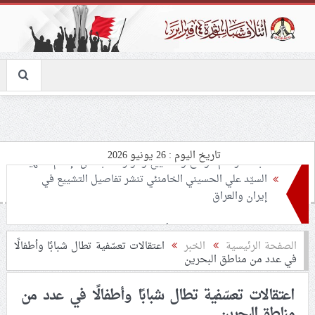
تاريخ اليوم : 26 يونيو 2026
تحذيرات من استغلال الأوضاع في غزّة لإشعال صراعات
داخليّة تخدم الاحتلال
ملفّ إنسانيّ مؤلم.. الأسيرات الفلسطينيّات بين القمع
الصفحة الرئيسية
الخبر
اعتقالات تعسّفية تطال شبابًا وأطفالًا
في عدد من مناطق البحرين
والإهمال الطبي
اعتقالات تعسّفية تطال شبابًا وأطفالًا في عدد من
55 مأتمًا وحسينيّة يعترضون على الإجراءات القمعيّة للنظام
مناطق البحرين