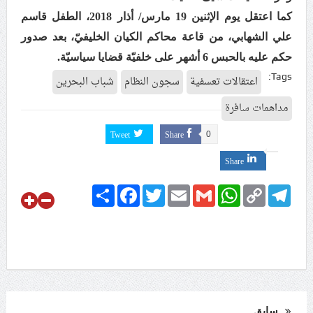
علماء البحرين: طلب الترخيص والإجازة من السلطة في
كما اعتقل يوم الإثنين 19 مارس/ أذار 2018، الطفل قاسم
ممارسة الشعائر الحسينيّة هو في حقيقته محاربة لقضيّة
علي الشهابي، من قاعة محاكم الكيان الخليفيّ، بعد صدور
الإمام الحسين «ع»
حكم عليه بالحبس 6 أشهر على خلفيّة قضايا سياسيّة
.
لجنة مراسم الوداع والتشييع ومواراة الجثمان للإمام الشهيد
Tags:
اعتقالات تعسفية
سجون النظام
شباب البحرين
السيّد علي الحسيني الخامنئي تنشر تفاصيل التشييع في
مداهمات سافرة
إيران والعراق
Tweet
Share
0
Share
Share
Facebook
Twitter
Email
Gmail
WhatsApp
Copy
Telegram
Link
سابق