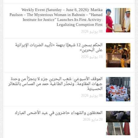
Weekly Event (Saturday – June 6, 2026): Marika
Paulson – The Mysterious Woman in Bahrain – “Hamad
Institute for Justice” Launches Its First Activity:
Legalizing Corruption First
08 يونيو 2026
الحكم بسجن 12 شيعيًّا بتهمة «تأييد الضربات الإيرانيّة
على البحرين»
16 يونيو 2026
الموقف الأسبوعيّ: شعب البحرين جزء لا يتجزّأ من وحدة
جبهات المقاومة.. ونحذّر الطاغية حمد من المساس بالشعائر
الحسينيّة
08 يونيو 2026
المعتقلون والشهداء حاضرون في عيد الأضحى المبارك
28 مايو 2026