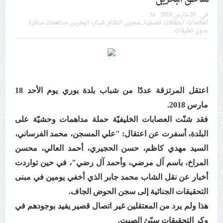
في موسم عاشوراء
في :
20 مارس 2018
In:
العلامات:
اعتقالات تعسفية
,
سجون النظام
,
شباب البحرين
,
مداهمات سافرة
بدون تعليقات
النظام الخليفيّ يدسّ عيونه بين المشاركين في مواكب العزاء
ويعتقل العشرات من الشبّان
الموقف الأسبوعيّ: شعب البحرين سيقطع الأيدي التي تنال
من شعائر عاشوراء.. ولن يساوم على هويّته وقيمه في
اعتقل المرتزقة عددًا من شباب بلدة بوري يوم الأحد 18
الحريّة والتحرير
مارس 2018.
فقد شنّت العصابات الخليفيّة حملة مداهمات وحشيّة على
مقال: عاشوراء البحرين… ميدان جهاد بالكلمة
البلدة، أسفرت عن اعتقال: "علي المسجن، محمد الفرساني،
السيد مهدي كاظم، حسن الحجيري، أحمد العالي، محسن
الفقيه القائد قاسم: لن تقتلوا الحسين.. إنّ الحسين سيقتل
المراخ، باسم آل مرضي، وأحمد آل رضي"، في حين تواردت
طاغوتيّتكم
أخبار عن نقل الشاب محمد جابر الذي أخفي يومين في مبنى
التحقيقات الجنائية إلى سجن الحوض الجاف.
انطلاق المحادثات الإيرانيّة- الأمريكيّة في سويسرا
هذا ولم يرد من المعتقلين غير اتصال قصير يفيد بوجودهم في
وكر التحقيقات سيّئ الصيت.