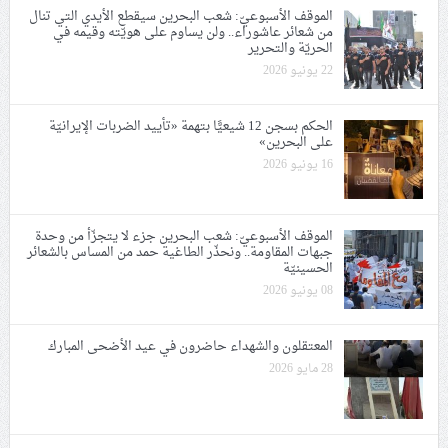
الموقف الأسبوعيّ: شعب البحرين سيقطع الأيدي التي تنال
من شعائر عاشوراء.. ولن يساوم على هويّته وقيمه في
الحريّة والتحرير
22 يونيو 2026
الحكم بسجن 12 شيعيًّا بتهمة «تأييد الضربات الإيرانيّة
على البحرين»
16 يونيو 2026
الموقف الأسبوعيّ: شعب البحرين جزء لا يتجزّأ من وحدة
جبهات المقاومة.. ونحذّر الطاغية حمد من المساس بالشعائر
الحسينيّة
08 يونيو 2026
المعتقلون والشهداء حاضرون في عيد الأضحى المبارك
28 مايو 2026