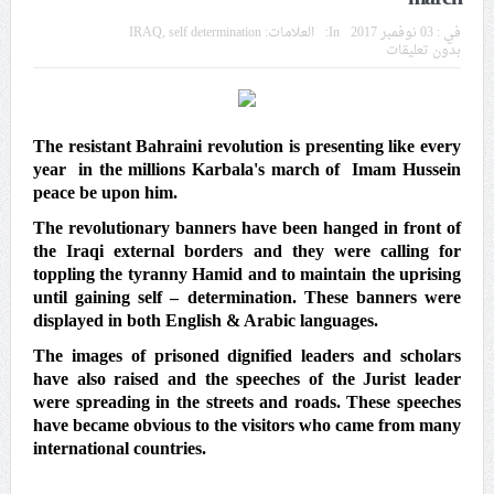
في موسم عاشوراء
في :
03 نوفمبر 2017
In:
العلامات:
self determination
,
IRAQ
بدون تعليقات
النظام الخليفيّ يدسّ عيونه بين المشاركين في مواكب العزاء
ويعتقل العشرات من الشبّان
The resistant Bahraini revolution is presenting like every 
الموقف الأسبوعيّ: شعب البحرين سيقطع الأيدي التي تنال
year  in the millions Karbala's march of  Imam Hussein 
من شعائر عاشوراء.. ولن يساوم على هويّته وقيمه في
peace be upon him. 
الحريّة والتحرير
The revolutionary banners have been hanged in front of 
the Iraqi external borders and they were calling for 
مقال: عاشوراء البحرين… ميدان جهاد بالكلمة
toppling the tyranny Hamid and to maintain the uprising 
until gaining self – determination. These banners were 
displayed in both English & Arabic languages.
الفقيه القائد قاسم: لن تقتلوا الحسين.. إنّ الحسين سيقتل
The images of prisoned dignified leaders and scholars 
طاغوتيّتكم
have also raised and the speeches of the Jurist leader 
were spreading in the streets and roads. These speeches 
have became obvious to the visitors who came from many 
international countries. 
انطلاق المحادثات الإيرانيّة- الأمريكيّة في سويسرا