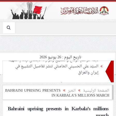
تاريخ اليوم : 26 يونيو 2026
تحذيرات من استغلال الأوضاع في غزّة لإشعال صراعات
داخليّة تخدم الاحتلال
ملفّ إنسانيّ مؤلم.. الأسيرات الفلسطينيّات بين القمع
الصفحة الرئيسية
الخبر
BAHRAINI UPRISING PRESENTS
IN KARBALA’S MILLIONS MARCH
والإهمال الطبي
Bahraini uprising presents in Karbala’s millions
55 مأتمًا وحسينيّة يعترضون على الإجراءات القمعيّة للنظام
march