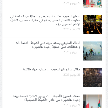
22 يونيو 2026
علماء البحرين: طلب الترخيص والإجازة من السلطة في
ممارسة الشعائر الحسينيّة هو في حقيقته محاربة لقضيّة
الإمام الحسين «ع»
21 يونيو 2026
النظام الخليفيّ يصعّد حربه على الشيعة.. اعتداءات
واعتقالات على خلفيّة إحياء عاشوراء
19 يونيو 2026
مقال: عاشوراء البحرين… ميدان جهاد بالكلمة
21 يونيو 2026
حدث الأسبوع (السبت – 20 يونيو 2026): «حمد» يهدّد
إحياء عاشوراء من خلال «الشبكة الحديديّة»
21 يونيو 2026