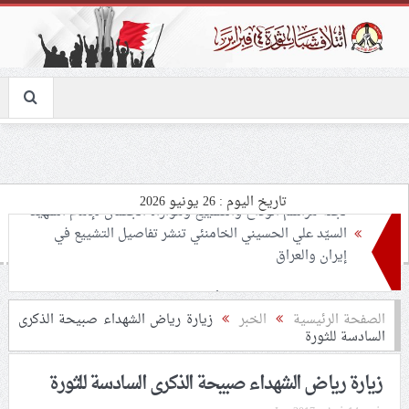
تاريخ اليوم : 26 يونيو 2026
تحذيرات من استغلال الأوضاع في غزّة لإشعال صراعات
داخليّة تخدم الاحتلال
ملفّ إنسانيّ مؤلم.. الأسيرات الفلسطينيّات بين القمع
الصفحة الرئيسية
الخبر
زيارة رياض الشهداء صبيحة الذكرى
السادسة للثورة
والإهمال الطبي
زيارة رياض الشهداء صبيحة الذكرى السادسة للثورة
55 مأتمًا وحسينيّة يعترضون على الإجراءات القمعيّة للنظام