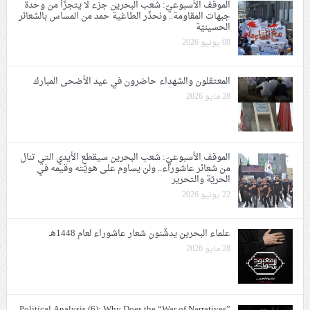
الموقف الأسبوعيّ: شعب البحرين جزء لا يتجزّأ من وحدة
جبهات المقاومة.. ونحذّر الطاغية حمد من المساس بالشعائر
الحسينيّة
08 يونيو 2026
المعتقلون والشهداء حاضرون في عيد الأضحى المبارك
28 مايو 2026
الموقف الأسبوعيّ: شعب البحرين سيقطع الأيدي التي تنال
من شعائر عاشوراء.. ولن يساوم على هويّته وقيمه في
الحريّة والتحرير
22 يونيو 2026
علماء البحرين يدشّنون شعار عاشوراء لعام 1448هـ
28 مايو 2026
Political Analysis (6): Why Does the “War of Narratives”