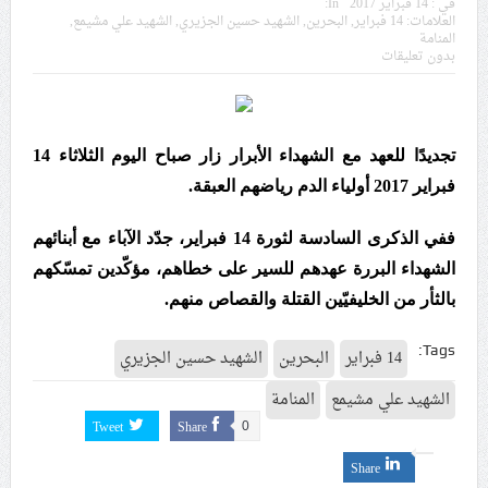
في :
14 فبراير 2017
In:
في موسم عاشوراء
العلامات:
14 فبراير
,
البحرين
,
الشهيد حسين الجزيري
,
الشهيد علي مشيمع
,
المنامة
بدون تعليقات
النظام الخليفيّ يدسّ عيونه بين المشاركين في مواكب العزاء
ويعتقل العشرات من الشبّان
الموقف الأسبوعيّ: شعب البحرين سيقطع الأيدي التي تنال
تجديدًا للعهد مع الشهداء الأبرار زار صباح اليوم الثلاثاء 14
من شعائر عاشوراء.. ولن يساوم على هويّته وقيمه في
فبراير 2017 أولياء الدم رياضهم العبقة.
الحريّة والتحرير
ففي الذكرى السادسة لثورة 14 فبراير، جدّد الآباء مع أبنائهم
مقال: عاشوراء البحرين… ميدان جهاد بالكلمة
الشهداء البررة عهدهم للسير على خطاهم، مؤكّدين تمسّكهم
بالثأر من الخليفيّين القتلة والقصاص منهم.
الفقيه القائد قاسم: لن تقتلوا الحسين.. إنّ الحسين سيقتل
Tags:
14 فبراير
البحرين
الشهيد حسين الجزيري
طاغوتيّتكم
الشهيد علي مشيمع
المنامة
Tweet
Share
0
انطلاق المحادثات الإيرانيّة- الأمريكيّة في سويسرا
Share