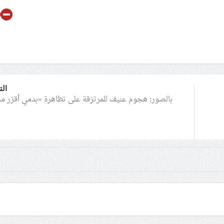
الت
بالصور: هجوم عنيف للمرتزقة على تظاهرة «بدمي أقرّر 