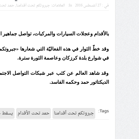
في :
27 أغسطس 2016
In:
العلامات:
جبروتكم تحت أقدامنا
,
حمد تحت 
الموقف الأسبوعيّ: شعب البحرين
مقال: عاشوراء البحرين… ميدان 
الفقيه القائد قاسم: لن تقتلوا ا
بالأقدام وعجلات السيارات والمركبات، تواصل جماهير ا
انطلاق المحادثات الإيرانيّة- ال
علماء البحرين: طلب الترخيص وا
في شوارع بلدة كرزكان وعاصمة الثورة سترة.
لجنة مراسم الوداع والتشييع ومو
وقد شاهد العالم عن كثب عبر شبكات التواصل الاجتماعي
الديكتاتور حمد وحكمه الفاسد.
Tags:
جبروتكم تحت أقدامنا
حمد تحت الأقدام
يسقط ح