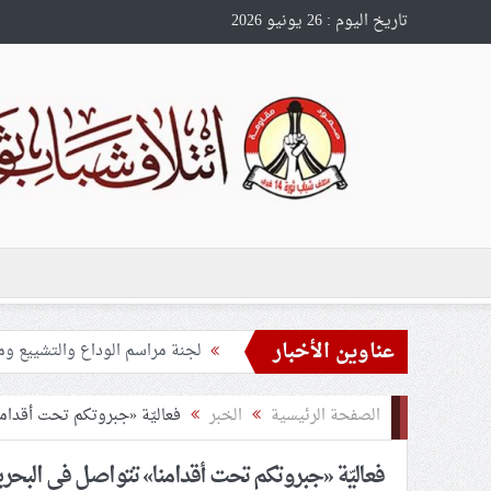
تاريخ اليوم : 26 يونيو 2026
عناوين الأخبار
تحذيرات من استغلال الأوضاع في
ملفّ إنسانيّ مؤلم.. الأسيرات ال
الصفحة الرئيسية
الخبر
فعاليّة «جبروتكم تحت أقدام
55 مأتمًا وحسينيّة يعترضون على الإجراءات القمعيّة للنظام في موسم عاشوراء
فعاليّة «جبروتكم تحت أقدامنا» تتواصل في البحر
النظام الخليفيّ يدسّ عيونه بين