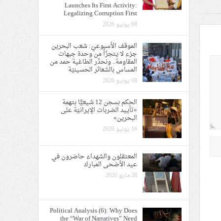
Launches Its First Activity:
Legalizing Corruption First
08 يونيو 2026
الموقف الأسبوعيّ: شعب البحرين
جزء لا يتجزّأ من وحدة جبهات
المقاومة.. ونحذّر الطاغية حمد من
المساس بالشعائر الحسينيّة
08 يونيو 2026
الحكم بسجن 12 شيعيًّا بتهمة
«تأييد الضربات الإيرانيّة على
البحرين»
16 يونيو 2026
المعتقلون والشهداء حاضرون في
عيد الأضحى المبارك
28 مايو 2026
Political Analysis (6): Why Does
the “War of Narratives” Need