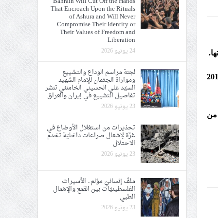
Bahrain Will Cut Off the Hands
That Encroach Upon the Rituals
ي الحريّة والتحرير
of Ashura and Will Never
Compromise Their Identity or
Their Values of Freedom and
Liberation
24 يونيو 2026
ا.
لجنة مراسم الوداع والتشييع
 التي شعارها «جبروتكم تحت أقدامنا» اسم هذا الطاغية يوم أمس الجمعة 26 أغسطس/ آب 2016
ومواراة الجثمان للإمام الشهيد
ة الإمام الحسين «ع»
السيّد علي الحسيني الخامنئي تنشر
تفاصيل التشييع في إيران والعراق
يع في إيران والعراق
23 يونيو 2026
 من
تحذيرات من استغلال الأوضاع في
غزّة لإشعال صراعات داخليّة تخدم
الاحتلال
23 يونيو 2026
ملفّ إنسانيّ مؤلم.. الأسيرات
الفلسطينيّات بين القمع والإهمال
الطبي
23 يونيو 2026