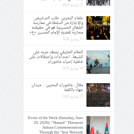
22 يونيو 2026
علماء البحرين: طلب الترخيص
والإجازة من السلطة في ممارسة
الشعائر الحسينيّة هو في حقيقته
محاربة لقضيّة الإمام الحسين «ع»
21 يونيو 2026
النظام الخليفيّ يصعّد حربه على
الشيعة.. اعتداءات واعتقالات على
خلفيّة إحياء عاشوراء
19 يونيو 2026
مقال: عاشوراء البحرين… ميدان
جهاد بالكلمة
21 يونيو 2026
Event of the Week (Saturday, June
20, 2026): “Hamad” Threatens
Ashura Commemorations
Through the “Iron Network