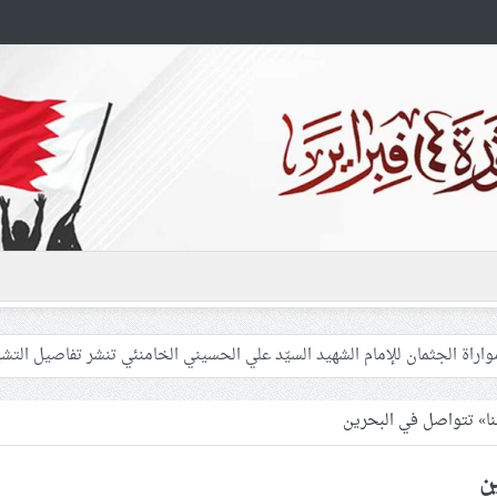
 غزّة لإشعال صراعات داخليّة تخدم الاحتلال
فلسطينيّات بين القمع والإهمال الطبي
نا» تتواصل في البحرين
ين
 المشاركين في مواكب العزاء ويعتقل العشرات من الشبّان