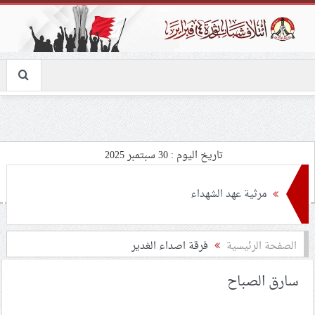
تاريخ اليوم : 30 سبتمبر 2025
مرثية عهد الشهداء
الهيئة النسائيّة لائتلاف 14 فبراير: نعاهد الشهيد الأقدس على
الصفحة الرئيسية
فرقة اصداء الغدير
الثبات في ساحات المواجهة والتمسّك بالقضيّة المركزيّة
سارق الصباح
حركة النجباء في ذكرى استشهاد السيّد نصر الله: المقاومة