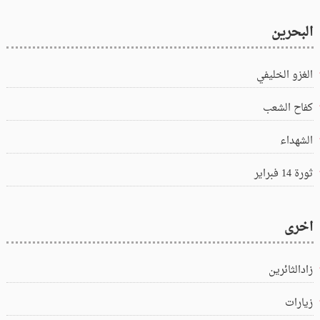
البحرين
الغزو الخليفي
كفاح الشعب
الشهداء
ثورة 14 فبراير
اخرى
زادالثائرين
زيارات