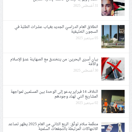
31 أغسطس 2025
انطلاق العام الدراسيّ الجديد بغياب عشرات الطلبة في
السجون الخليفيّة
05 سبتمبر 2025
بيان أسرى البحرين: من يتخندق مع الصهاينة عدوّ للإسلام
والأمّة
30 أغسطس 2025
ائتلاف 14 فبراير يدعو إلى الوحدة بين المسلمين لمواجهة
المشاريع التي تهدّد وجودهم
02 سبتمبر 2025
منظّمة سلام توثّق: اﻟﺮﺑﻊ اﻟﺜﺎﻧﻲ ﻣﻦ العام 2025 يظهر تصاعد
الانتهاكات المرتبطة بالتجمّعات السلميّة