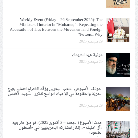
Weekly Event (Friday – 26 September 2025): The
Minister of Interior in “Muharraq”.. Repeating the
Accusation of Ties Between the Movement and Foreign
Powers.. Why?
29 سبتمبر 2025
مرثية عهد الشهداء
29 سبتمبر 2025
الموقف الأسبوعيّ: شعب البحرين يؤكّد الالتزام العمليّ بنهج
الحريّة والمقاومة في الإحياء الواسع لذكرى الشّهيد الأقدس
29 سبتمبر 2025
حدث الأسبوع (الجمعة – 3 أكتوبر 2025): تواطؤ خارجيّة
«آل خليفة».. إنكار لمشاركة البحرينيّين في «أسطول
الصّمود»