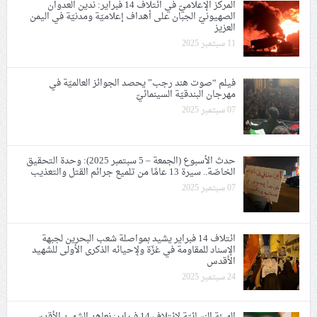
المركز الإعلاميّ في ائتلاف 14 فبراير: ندين العدوان
الصهيونيّ الجبان على أهداف إعلاميّة ومدنيّة في اليمن
العزيز
11 سبتمبر 2025
فيلم “صوت هند رجب” يحصد الجوائز العالميّة في
مهرجان البندقيّة السينمائيّ
07 سبتمبر 2025
حدث الأسبوع (الجمعة – 5 سبتمبر 2025): وحدة التحقيق
الخاصّة.. سيرة 13 عامًا من تلميع جرائم القتل والتعذيب
07 سبتمبر 2025
ائتلاف 14 فبراير يشيد بمواصلة شعب البحرين لجبهة
الإسناد للمقاومة في غزّة ولإحيائه الذكرى الأولى للشهيد
الأقدس
24 سبتمبر 2025
الهيئة النسائيّة لائتلاف 14 فبراير: نعاهد الشهيد الأقدس