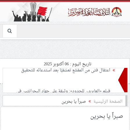
تاريخ اليوم : 06 أكتوبر 2025
فيلم «العابرون للحدود»: وثيقة على جهاد البحرانيّين في
سبيل حفظ الدين
الشيخ نعيم قاسم يجدّد المطالبة بدعم الشعب الفلسطيني
الصفحة الرئيسية
صبراً يا بحرين
والاستفادة من المواقف الدوليّة والشعبيّة الداعمة
صبراً يا بحرين
حماس تدعو إلى التحرّك العاجل لوقف حرب الإبادة والتجويع