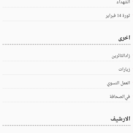
الشهداء
ثورة 14 فبراير
اخرى
زادالثائرين
زيارات
العمل النسوي
في‌الصحافة
الارشيف