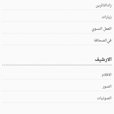
زادالثائرين
زيارات
العمل النسوي
في‌الصحافة
الارشيف
الافلام
الصور
الصوتيات