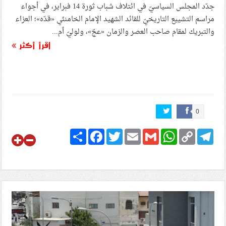
جدّد المجلس السياسيّ في ائتلاف شباب ثورة 14 فبراير، في أجواء
مراسم التشييع التاريخيّ للقائد الشهيد الإمام الخامنئي «قدّه»؛ العزاء
والتبريك لمقام صاحب العصر والزمان «عجّ»، ولوليّ أم...
اقرأ أكثر
0
Share
Facebook
Twitter
Email
Gmail
WhatsApp
Copy
Telegram
Link