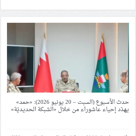
حدث الأسبوع (السبت – 20 يونيو 2026): «حمد»
يهدّد إحياء عاشوراء من خلال «الشبكة الحديديّة»