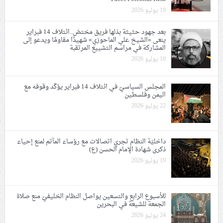
19 يوليو 2026
بعد جهود حثيثة بذلها فريق مختصّ..ائتلاف 14 فبراير
ينعى «الشيخ علي الماحوزي» شهيدًا مقاومًا ويدعو إلى
المشاركة في مراسم التشييع المرتقبة
10 يوليو 2026
المجلس السياسيّ في ائتلاف 14 فبراير يؤكّد وقوفه مع
اليمن وفلسطين
22 يوليو 2026
داخليّة النظام تجري اتصالات مع رؤساء المآتم لمنع إحياء
ذكرى شهادة الإمام الحسن (ع)
19 يوليو 2026
للأسبوع الرابع والتسعين يواصل النظام الخليفيّ منع صلاة
الجمعة للشيعة في البحرين
24 يوليو 2026