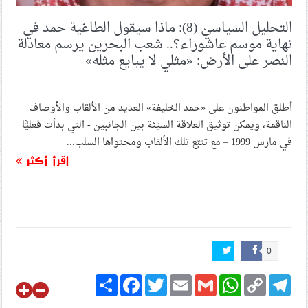
التحليل السياسيّ (8): ماذا سيقول الطاغية حمد في
نهاية موسم عاشوراء؟.. شعب البحرين يرسم معادلة
النصر على الأرض: «مثلي لا يبايع مثله»
أطلق المواطنون على «حمد الخليفة» العديد من الألقاب والأوصاف
الناقمة، ويمكن توثيق العلاقة السيّئة بين الجانبين - التي بدأت فعليًّا
في مارس 1999 – مع تتبّع تلك الألقاب ومحتواها السلب...
اقرأ أكثر
0
Share
Facebook
Twitter
Email
Gmail
WhatsApp
Copy
Telegram
Link