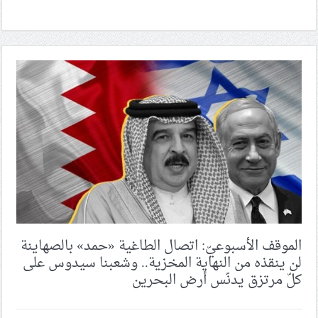
الموقف الأسبوعيّ: اتصال الطاغية «حمد» بالصهاينة
لن ينقذه من النهاية المخزية.. وشعبنا سيدوس على
كلّ مرتزق يدنّس أرض البحرين