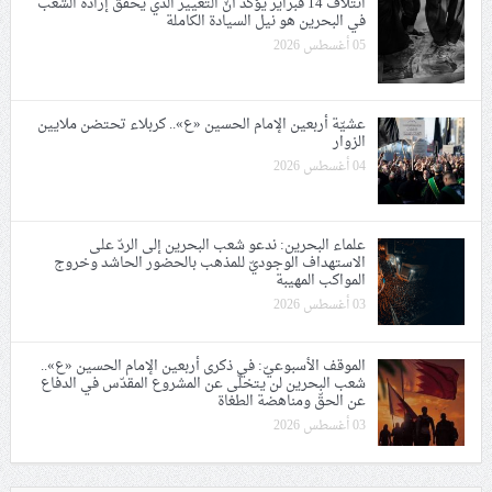
ائتلاف 14 فبراير يؤكّد أنّ التغيير الذي يحقّق إرادة الشعب
في البحرين هو نيل السيادة الكاملة
05 أغسطس 2026
عشيّة أربعين الإمام الحسين «ع».. كربلاء تحتضن ملايين
الزوار
04 أغسطس 2026
علماء البحرين: ندعو شعب البحرين إلى الردّ على
الاستهداف الوجوديّ للمذهب بالحضور الحاشد وخروج
المواكب المهيبة
03 أغسطس 2026
الموقف الأسبوعيّ: في ذكرى أربعين الإمام الحسين «ع»..
شعب البحرين لن يتخلّى عن المشروع المقدّس في الدفاع
عن الحقّ ومناهضة الطغاة
03 أغسطس 2026