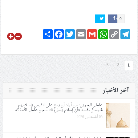
0
Share
Facebook
Twitter
Email
Gmail
WhatsApp
Copy
Telegram
Link
3
2
1
آخر الأخبار
علماء البحرين: من أراد أن يمنّ على الفرس بإسلامهم
فليسأل نفسه «أيّ إسلام يسوّغ لك سجن علماء الأمّة؟»
05 أغسطس 2026