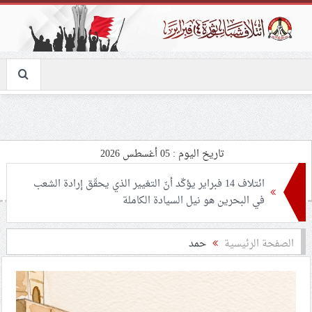
تاريخ اليوم : 05 أغسطس 2026
ائتلاف 14 فبراير يؤكّد أنّ التغيير الذي يحقّق إرادة الشعب
في البحرين هو نيل السيادة الكاملة
عشيّة أربعين الإمام الحسين «ع».. كربلاء تحتضن ملايين
الصفحة الرئيسية
حمد
الزوار
علماء البحرين: ندعو شعب البحرين إلى الردّ على الاستهداف