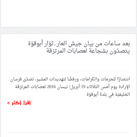
بعد ساعات من بيان جيش العار..ثوّار أبوقوّة
يتصدّون بشجاعة لعصابات المرتزقة
انتصارًا للحرمات والكرامات، ورفضًا لتهديدات المشير، تصدّى فرسان
الإرادة يوم أمس الثلاثاء 19 أبريل/ نيسان 2016 لعصابات المرتزقة
الخليفيّة في بلدة أبوقوّة.
اقرأ أكثر