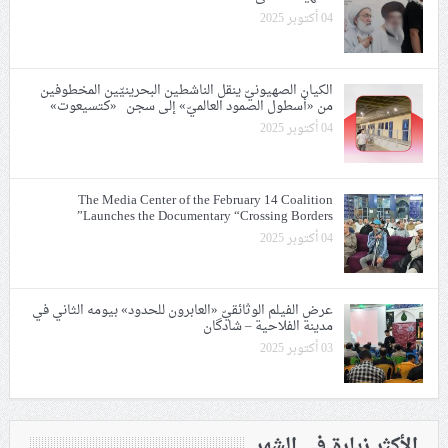
04 أكتوبر 2025
الكيان الصهيونيّ ينقل الناشطين البحرينيّين المخطوفين
من «أسطول الصمود العالميّ» إلى سجن «كتسيعوت»
04 أكتوبر 2025
The Media Center of the February 14 Coalition
Launches the Documentary “Crossing Borders”
04 أكتوبر 2025
عرض الفيلم الوثائقيّ «العابرون للحدود» بيومه الثاني في
مدينة الفلاحية – شادگان
03 أكتوبر 2025
الأكثر زيارة في الشهر