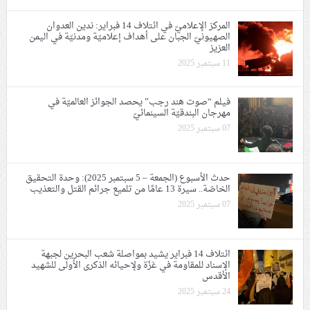
المركز الإعلاميّ في ائتلاف 14 فبراير: ندين العدوان
الصهيونيّ الجبان على أهداف إعلاميّة ومدنيّة في اليمن
العزيز
11 سبتمبر 2025
فيلم “صوت هند رجب” يحصد الجوائز العالميّة في
مهرجان البندقيّة السينمائيّ
07 سبتمبر 2025
حدث الأسبوع (الجمعة – 5 سبتمبر 2025): وحدة التحقيق
الخاصّة.. سيرة 13 عامًا من تلميع جرائم القتل والتعذيب
07 سبتمبر 2025
ائتلاف 14 فبراير يشيد بمواصلة شعب البحرين لجبهة
الإسناد للمقاومة في غزّة ولإحيائه الذكرى الأولى للشهيد
الأقدس
24 سبتمبر 2025