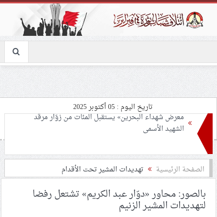
تاريخ اليوم : 05 أكتوبر 2025
معرض شهداء البحرين» يستقبل المئات من زوّار مرقد
الشهيد الأسمى
الكيان الصهيونيّ ينقل الناشطين البحرينيّين المخطوفين
الصفحة الرئيسية
تهديدات المشير تحت الأقدام
من «أسطول الصمود العالميّ» إلى سجن «كتسيعوت»
بالصور: محاور «دوّار عبد الكريم» تشتعل رفضا
لتهديدات المشير الزنيم
عرض الفيلم الوثائقيّ «العابرون للحدود» بيومه الثاني في