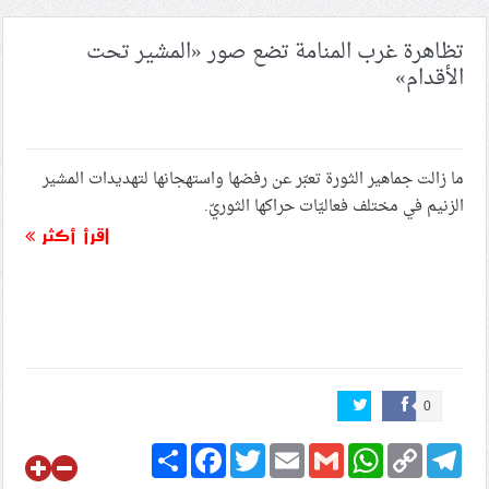
ائتلاف 14 فبراير يفتتح «معرض شهداء البحرين» ضمن
تظاهرة غرب المنامة تضع صور «المشير تحت
فعاليّات التجمّع الشبابيّ والطلّابيّ
الأقدام»
معرض شهداء البحرين» يستقبل المئات من زوّار مرقد
الشهيد الأسمى
ما زالت جماهير الثورة تعبّر عن رفضها واستهجانها لتهديدات المشير
الزنيم في مختلف فعاليّات حراكها الثوريّ.
اقرأ أكثر
0
Share
Facebook
Twitter
Email
Gmail
WhatsApp
Copy
Telegram
Link