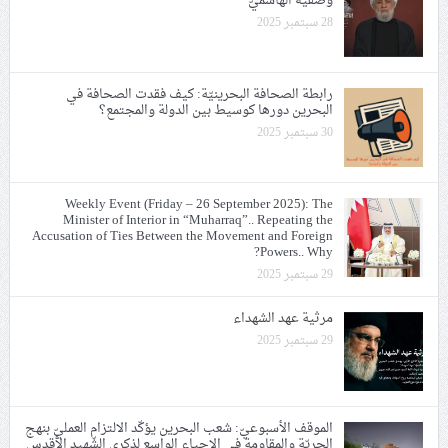
وصفيّه الهاشميّ
28 سبتمبر 2025
رابطة الصحافة البحرينيّة: كيف فقدت الصحافة في
البحرين دورها كوسيط بين الدولة والمجتمع؟
30 سبتمبر 2025
Weekly Event (Friday – 26 September 2025): The
Minister of Interior in “Muharraq”.. Repeating the
Accusation of Ties Between the Movement and Foreign
Powers.. Why?
29 سبتمبر 2025
مرثية عهد الشهداء
29 سبتمبر 2025
الموقف الأسبوعيّ: شعب البحرين يؤكّد الالتزام العمليّ بنهج
الحريّة والمقاومة في الإحياء الواسع لذكرى الشّهيد الأقدس