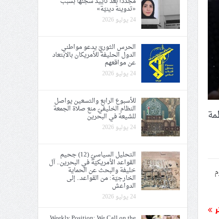
مجدّدًا بعد تأييد سجنها بسبب
«تدوينة دينيّة»
24 يوليو 2026
الحرس الثوريّ يدعو مواطني
الدول الحليفة للأمريكان بالابتعاد
عن مواقعهم
24 يوليو 2026
للأسبوع الرابع والتسعين يواصل
النظام الخليفيّ منع صلاة الجمعة
اطمة
للشيعة في البحرين
24 يوليو 2026
التحليل السياسيّ (12) جحيم
القواعد الأمريكيّة في البحرين.. آل
خليفة والبحث عن الحماية
ارم
الخارجيّة: من القواعد.. إلى
الدواعش
24 يوليو 2026
ر
Weekly Position: We Call on the