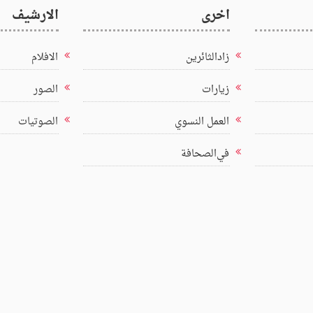
اخرى
الارشيف
زادالثائرين
الافلام
زيارات
الصور
العمل النسوي
الصوتيات
في‌الصحافة