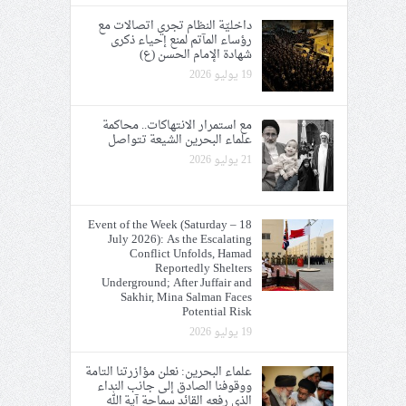
داخليّة النظام تجري اتصالات مع
رؤساء المآتم لمنع إحياء ذكرى
شهادة الإمام الحسن (ع)
19 يوليو 2026
مع استمرار الانتهاكات.. محاكمة
علماء البحرين الشيعة تتواصل
21 يوليو 2026
Event of the Week (Saturday – 18
July 2026): As the Escalating
Conflict Unfolds, Hamad
Reportedly Shelters
Underground; After Juffair and
Sakhir, Mina Salman Faces
Potential Risk
19 يوليو 2026
علماء البحرين: نعلن مؤازرتنا التامة
ووقوفنا الصادق إلى جانب النداء
الذي رفعه القائد سماحة آية الله