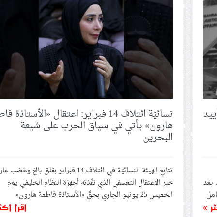
 والبنية التحتية لـ«أمازون» في البحرين
ضى السرطان يواجهون الموت بلا علاج
راكز النوويّة يعني توسيع الحرب في المنطقة
جسّد تماسك حماس ويؤكّد استمرار نهج المقاومة
مجدّدًا بعد تأييد سجنها بسبب «تدوينة دينيّة»
ييد
نسائيّة ائتلاف 14 فبراير: اعتقال «الأستاذة ف
هارون» يأتي في سياق الحرب على شيعة
البحرين
تتابع الهيئة النسائيّة في ائتلاف 14 فبراير بقلق بالغ وغضب ع
وليو/ تموز 2026، وذلك بعد
خبر الاعتقال التعسفي الذي نفّذته أجهزة النظام الخليفي يوم
امل
الخميس 25 يونيو الجاري بحقّ «الأستاذة فاطمة هارون»
ثر
اقرأ أكث