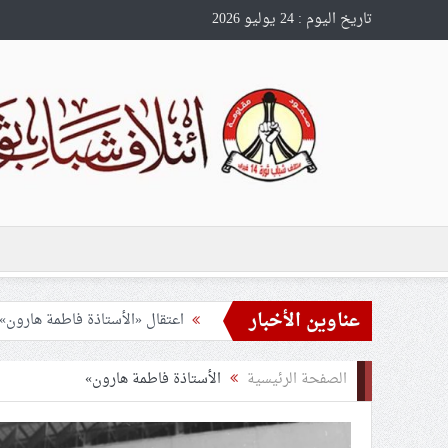
تاريخ اليوم : 24 يوليو 2026
عناوين الأخبار
الحرس الثوريّ يدعو مواطني الدو
للأسبوع الرابع والتسعين يواصل 
الصفحة الرئيسية
الأستاذة فاطمة هارون»
التحليل السياسيّ (12) جحيم القواعد الأمريكيّة في البحرين.. آل خليفة والبحث عن الحماية الخارجيّة: من القواعد.. إلى الدواعش
مسيرة لأبناء الجالية البحرانيّة ف