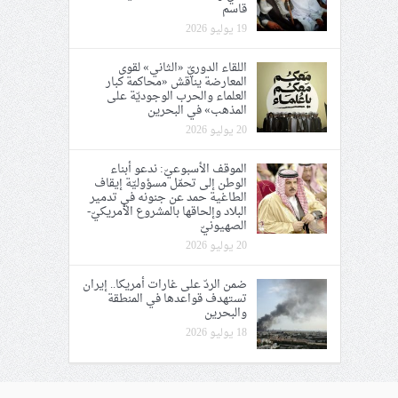
قاسم
19 يوليو 2026
اللقاء الدوريّ «الثاني» لقوى
المعارضة يناقش «محاكمة كبار
العلماء والحرب الوجوديّة على
المذهب» في البحرين
20 يوليو 2026
الموقف الأسبوعيّ: ندعو أبناء
الوطن إلى تحمّل مسؤوليّة إيقاف
الطاغية حمد عن جنونه في تدمير
البلاد وإلحاقها بالمشروع الأمريكيّ-
الصهيونيّ
20 يوليو 2026
ضمن الردّ على غارات أمريكا.. إيران
تستهدف قواعدها في المنطقة
والبحرين
18 يوليو 2026