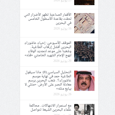
23 يوليو 2026
الأقمار الصناعيّة تظهر الأضرار التي
لحقت بقاعدة الأسطول الخامس
في البحرين
16 يوليو 2026
الموقف الأسبوعيّ: إحياء عاشوراء
البحرين أفشل إرهاب الطاغية..
وشعبنا على موعد لتجديد الوفاء
لنهج الإمام الشهيد الخامنئيّ «قدّه»
29 يونيو 2026
التحليل السياسيّ (8): ماذا سيقول
الطاغية حمد في نهاية موسم
عاشوراء؟.. شعب البحرين يرسم
معادلة النصر على الأرض: «مثلي لا
يبايع مثله»
26 يونيو 2026
مع استمرار الانتهاكات.. محاكمة
علماء البحرين الشيعة تتواصل