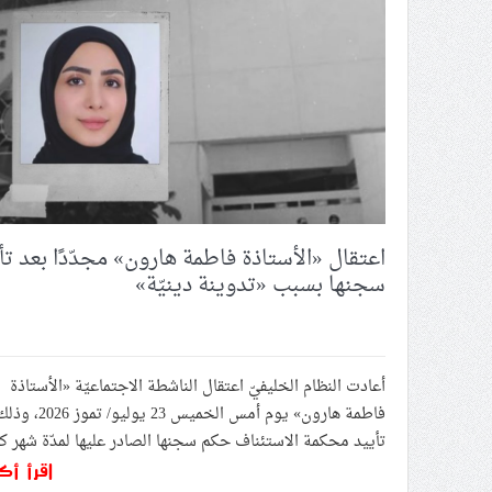
إيران تستهدف قاعدة الشيخ عيسى
كارثة صحيّة في غزّة.. آلاف مر
تحذير إيراني شديد: استهداف الم
حمدان: انتخاب “خليل الحية” ي
ائتلاف 14 فبراير يدعو شعب البحرين إلى تحمّل مسؤوليّة إيقاف الطاغية حمد عن إلحاقها بالمشروع الأمريكيّ- الصهيونيّ
اعتقال «الأستاذة فاطمة هارون» 
اعتقال «الأستاذة فاطمة هارون» مجدّدًا بعد تأ
سجنها بسبب «تدوينة دينيّة»
أعادت النظام الخليفيّ اعتقال الناشطة الاجتماعيّة «الأستاذة
فاطمة هارون» يوم أمس الخميس 23 ي
تأييد محكمة الاستئناف حكم سجنها الصادر عليها لمدّة شهر ك
اقرأ أك