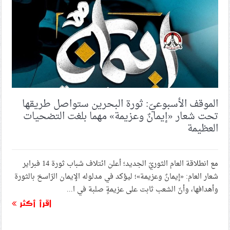
لمواجهة القوى الاستعماريّة الراهنة
الجالية البحرانيّة في قمّ تقيم حفلًا تأبينيًّا للشهيدين
السيّدين «نصر الله والصفيّ الدين»
رابطة الصحافة البحرينيّة: كيف فقدت الصحافة في البحرين
دورها كوسيط بين الدولة والمجتمع؟
الموقف الأسبوعيّ: ثورة البحرين ستواصل طريقها
تحت شعار «إيمانٌ وعزيمة» مهما بلغت التضحيات
العظيمة
انطلاق الحملة الشعبيّة «المنامة ترفض التطبيع»
مع انطلاقة العام الثوريّ الجديد؛ أعلن ائتلاف شباب ثورة 14 فبراير
ذكرى الشهيد الحاج جعفر لطف الله.. رحيل تخطّى السنوات
شعار العام: «إيمانٌ وعزيمة»؛ ليؤكد في مدلوله الإيمان الرّاسخ بالثورة
وأهدافها، وأنّ الشعب ثابت على عزيمةٍ صلبة في ا...
اقرأ أكثر
شعب البحرين يواصل إحياء الذكرى الأولى لشهادة السيّدين
نصر الله والصفيّ الدين