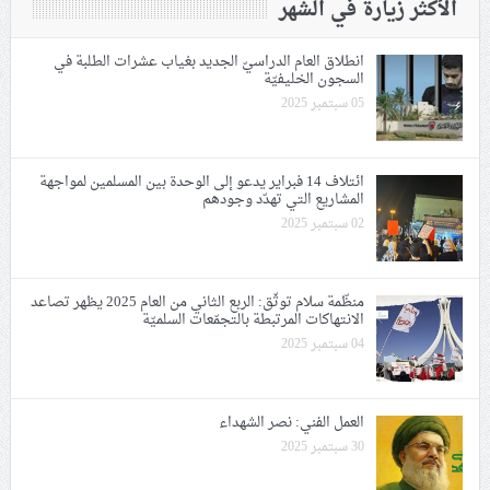
الأكثر زيارة في الشهر
انطلاق العام الدراسيّ الجديد بغياب عشرات الطلبة في
السجون الخليفيّة
05 سبتمبر 2025
ائتلاف 14 فبراير يدعو إلى الوحدة بين المسلمين لمواجهة
المشاريع التي تهدّد وجودهم
02 سبتمبر 2025
منظّمة سلام توثّق: اﻟﺮﺑﻊ اﻟﺜﺎﻧﻲ ﻣﻦ العام 2025 يظهر تصاعد
الانتهاكات المرتبطة بالتجمّعات السلميّة
04 سبتمبر 2025
العمل الفني: نصر الشهداء
30 سبتمبر 2025