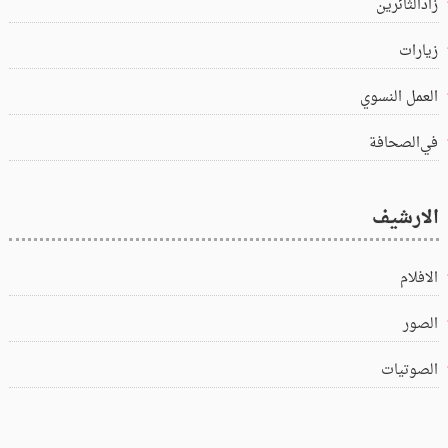
زادالثائرين
زيارات
العمل النسوي
في‌الصحافة
الارشيف
الافلام
الصور
الصوتيات