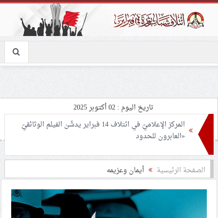
تاريخ اليوم : 02 أكتوبر 2025
تمديد سجن نجل «الرادود مهدي سهوان» لأسبوعين
الصفحة الرئيسية
أيمان وعزيمه
الحكم على معتقل الرأي «حسن عبد الكريم» بالمؤبّد
ائتلاف 14 فبراير يدعو إلى مزيد من الاستعداد واليقظة