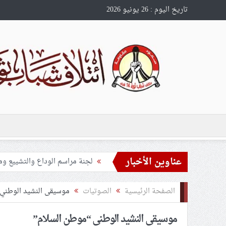
تاريخ اليوم : 26 يونيو 2026
عناوين الأخبار
تحذيرات من استغلال الأوضاع في
ملفّ إنسانيّ مؤلم.. الأسيرات ال
الصفحة الرئيسية
الصوتیات
موسيقى النشيد الوطني 
55 مأتمًا وحسينيّة يعترضون على الإجراءات القمعيّة للنظام في موسم عاشوراء
موسيقى النشيد الوطني “موطن السلام”
النظام الخليفيّ يدسّ عيونه بين