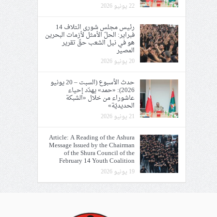
22 يونيو 2026
رئيس مجلس شورى ائتلاف 14
فبراير: الحلّ الأمثل لأزمات البحرين
هو في نيل الشعب حقّ تقرير
المصير
20 يونيو 2026
حدث الأسبوع (السبت – 20 يونيو
2026): «حمد» يهدّد إحياء
عاشوراء من خلال «الشبكة
الحديديّة»
21 يونيو 2026
Article: A Reading of the Ashura
Message Issued by the Chairman
of the Shura Council of the
February 14 Youth Coalition
19 يونيو 2026