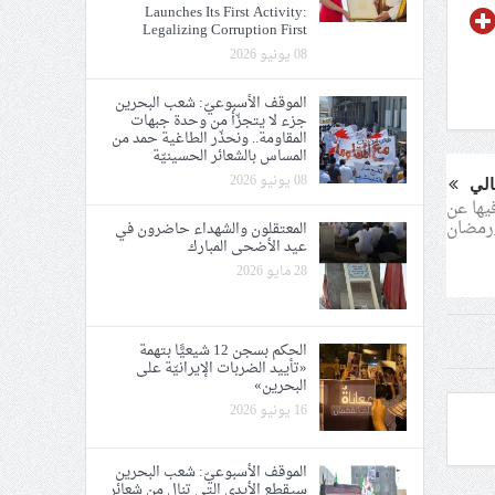
Launches Its First Activity:
Legalizing Corruption First
08 يونيو 2026
الموقف الأسبوعيّ: شعب البحرين
جزء لا يتجزّأ من وحدة جبهات
المقاومة.. ونحذّر الطاغية حمد من
المساس بالشعائر الحسينيّة
08 يونيو 2026
الي
يها عن
_رمضان
المعتقلون والشهداء حاضرون في
عيد الأضحى المبارك
28 مايو 2026
الحكم بسجن 12 شيعيًّا بتهمة
«تأييد الضربات الإيرانيّة على
البحرين»
16 يونيو 2026
الموقف الأسبوعيّ: شعب البحرين
سيقطع الأيدي التي تنال من شعائر