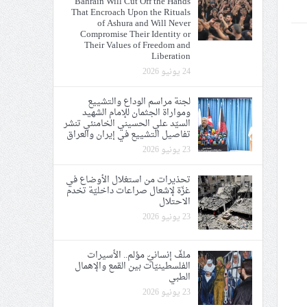
Bahrain Will Cut Off the Hands
That Encroach Upon the Rituals
ي الحريّة والتحرير
of Ashura and Will Never
Compromise Their Identity or
Their Values of Freedom and
Liberation
24 يونيو 2026
لجنة مراسم الوداع والتشييع
ومواراة الجثمان للإمام الشهيد
ة الإمام الحسين «ع»
السيّد علي الحسيني الخامنئي تنشر
تفاصيل التشييع في إيران والعراق
يع في إيران والعراق
23 يونيو 2026
تحذيرات من استغلال الأوضاع في
غزّة لإشعال صراعات داخليّة تخدم
الاحتلال
23 يونيو 2026
ملفّ إنسانيّ مؤلم.. الأسيرات
الفلسطينيّات بين القمع والإهمال
الطبي
23 يونيو 2026