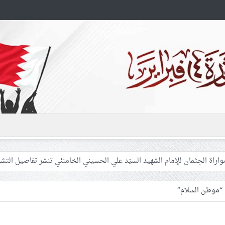
 غزّة لإشعال صراعات داخليّة تخدم الاحتلال
فلسطينيّات بين القمع والإهمال الطبي
“موطن السلام”
 المشاركين في مواكب العزاء ويعتقل العشرات من الشبّان