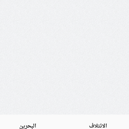
الائتلاف
البحرين