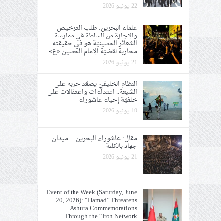
22 يونيو 2026
علماء البحرين: طلب الترخيص
والإجازة من السلطة في ممارسة
الشعائر الحسينيّة هو في حقيقته
محاربة لقضيّة الإمام الحسين «ع»
21 يونيو 2026
النظام الخليفيّ يصعّد حربه على
الشيعة.. اعتداءات واعتقالات على
خلفيّة إحياء عاشوراء
19 يونيو 2026
مقال: عاشوراء البحرين… ميدان
جهاد بالكلمة
21 يونيو 2026
Event of the Week (Saturday, June
20, 2026): “Hamad” Threatens
Ashura Commemorations
Through the “Iron Network