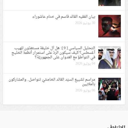
بيان الفقيه القائد قاسم في ختام عاشوراء
30 يونيو 2026
التحليل السياسي [ 9 ]: هل آل خليفة مستعدّون للهيب
أغسطس؟ كيف سيكون الردّ على استمرار أنظمة الخليج
في التواطؤ مع العدوان على الجمهوريّة؟
04 يوليو 2026
مراسم تشييع السيّد القائد الخامنئيّ تتواصل.. والمشاركون
بالملايين
06 يوليو 2026