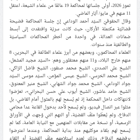
تموز 2026، أولى جلساتها لمحاكمة 19 عالمًا من علماء الشيعة، اعتقل
رئيس منظّمة الدعاية الإسلاميّة: جهاد التبيين يعزّز وعي
11 منهم في مايو/ أيّار الماضي.
الشعوب الإسلاميّة في مواجهة التحدّيات
وقال الحقوقيّ السيّد أحمد الوداعي إنّ جلسة المحاكمة فضيحة
قضائيّة مكتملة الأركان، حيث كانت سريّة وافتقدت إلى أبسط
ضمانات العدالة، في واحدة من أخطر المحاكمات السياسيّة
النظام الخليفيّ يحاكم علماء الشيعة بجلسات سريّة تفتقد
والطائفيّة منذ سنوات.
لأيّ مصداقيّة
العلماء المحاكمون، وبعضهم من أبرز علماء الطائفة في البحرين، 8
منهم خارج البلاد، و11 منهم معتقلون وهم: «السيّد مجيد المشعل،
الشيخ علي الصددي، الشيخ محمد صنقور، الشيخ فاضل الزاكي،
الشيخ محمد الخرسي، الشيخ عيسى المؤمن، السيّد موسى السيّد
جواد الوداعي، الشيخ محمد جواد الشهابي، الشيخ منير المعتوق،
الشيخ حامد عاشور، الشيخ أيوب علي حسن البحراني»، تعرّضوا
لانتهاكات داخل المحكمة إذ لم يُسمح لهم بالمثول أمام القاضي، بل
مثلوا عبر اتصال فيديو، ولم يُسمح لأحد بدخول القاعة عدا محامي
الدفاع، ولم يُعطَوا ملفّ القضيّة، أو التهم التي وُجهت في الأوراق
الرسمية، أو نسخة من مقابلات المتهمين مع النيابة العامة، كما لم
يُسمح لهم بلقاء موكليهم منذ بداية المحاكمة، وعندما اعترضوا
برفضهم الدفاع، وذلك لعدم استلامهم ملفّ القضيّة أو اللقاء