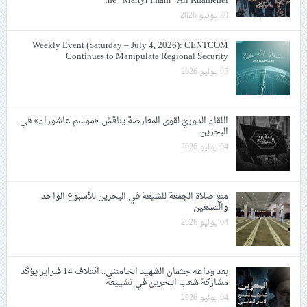
the “Martyr Imam” Ali Khamenei
30 يونيو 2026
Weekly Event (Saturday – July 4, 2026): CENTCOM
Continues to Manipulate Regional Security
05 يوليو 2026
اللقاء الدوريّ لقوى المعارضة يناقش «موسم عاشوراء» في
البحرين
04 يوليو 2026
منع صلاة الجمعة للشيعة في البحرين للأسبوع الواحد
والتسعين
04 يوليو 2026
بعد وداعه جثمان الشهيد الخامنئي.. ائتلاف 14 فبراير يؤكّد
مشاركة شعب البحرين في تشييعه
04 يوليو 2026