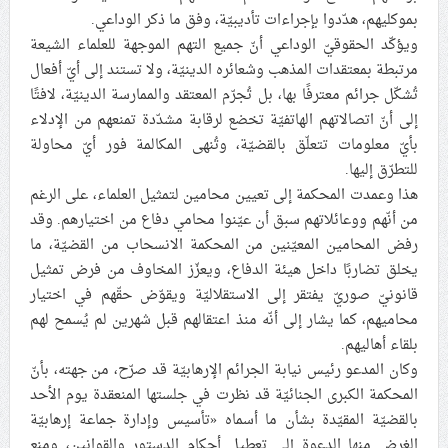
بموكليهم، هدّدوا بإجراءات تأديبيّة، وفق ما ذكر الوداعي.
ويؤكّد الحقوقيّ الوداعي أنّ جميع التهم الموجهة للعلماء الشيعة
مرتبطة بمعتقدات المذهب وشعائره الدينيّة، ولا تستند إلى أيّ أفعال
تُشكّل جرائم معترفًا بها، بل تُجرّم المعتقد والممارسة الدينيّة، لافتًا
إلى أنّ اتصالاتهم الهاتفيّة تخضع لرقابة مشدّدة تمنعهم من الإدلاء
بأيّ معلومات تتعلّق بالقضيّة، وتُنهى المكالمة فور أيّ محاولة
للتطرّق إليها.
هذا وعمدت المحكمة إلى تعيين محامين لتمثيل العلماء، على الرغم
من أنّهم ووعائلاتهم سبق أن عيّنوا محامي دفاع من اختيارهم. وقد
رفض المحامين المعيّنين من المحكمة الانسحاب من القضيّة، ما
يخلق تضاربًا داخل هيئة الدفاع، ويعزّز المخاوف من فرض تمثيل
قانونيّ صوريّ يفتقر إلى الاستقلاليّة ويقوّض حقّهم في اختيار
محاميهم، كما يشار إلى أنّه منذ اعتقالهم قبل شهرين لم يُسمح لهم
بلقاء أهاليهم.
وكان المدعو رئيس نيابة الجرائم الإرهابيّة قد صرّح، من جهته، بأنّ
المحكمة الكبرى الجنائيّة قد نظرت في جلستها المنعقدة يوم الأحد
بالقضيّة المقيّدة بشأن ما أسماه «تأسيس وإدارة جماعة إرهابيّة
الغرض منها الدعوة إلى تعطيل أحكام الدستور والقوانين، ومنع