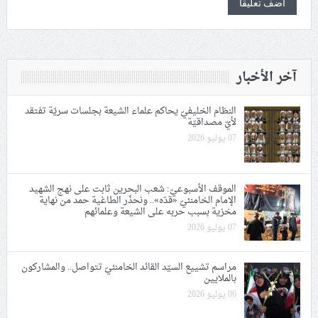
آخر الأخبار
النظام الخليفيّ يحاكم علماء الشيعة بجلسات سريّة تفتقد
لأيّ مصداقيّة
07 يوليو 2026
الموقف الأسبوعيّ: شعب البحرين ثابت على نهج الشهيد
الإمام الخامنئيّ «قدّه».. ونحذّر الطاغية حمد من نهاية
مخزية بسبب حربه على الشيعة وعلمائهم
07 يوليو 2026
مراسم تشييع السيّد القائد الخامنئيّ تتواصل.. والمشاركون
بالملايين
06 يوليو 2026