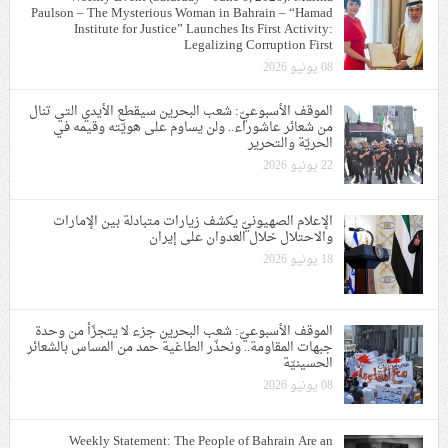
Paulson – The Mysterious Woman in Bahrain – “Hamad
Institute for Justice” Launches Its First Activity:
Legalizing Corruption First
08 يونيو 2026
الموقف الأسبوعيّ: شعب البحرين سيقطع الأيدي التي تنال
من شعائر عاشوراء.. ولن يساوم على هويّته وقيمه في
الحريّة والتحرير
22 يونيو 2026
الإعلام الصهيونيّ يكشف زيارات متبادلة بين الإمارات
والاحتلال خلال العدوان على إيران
18 يونيو 2026
الموقف الأسبوعيّ: شعب البحرين جزء لا يتجزّأ من وحدة
جبهات المقاومة.. ونحذّر الطاغية حمد من المساس بالشعائر
الحسينيّة
08 يونيو 2026
Weekly Statement: The People of Bahrain Are an