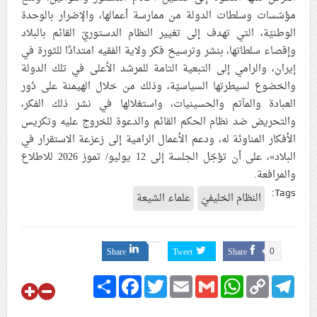
مؤسّسات وسلطات الدولة من ممارسة أعمالها، والإضرار بالوحدة
الوطنيّة، التي تهدف إلى تغيير النظام الدستوريّ القائم بالبلاد
وإقصاء سلطاتها، بنشر وترسيخ فكر ولاية الفقيه امتدادًا للثورة في
إيران، والرامي إلى التبعية التامة للمرشد الأعلى في تلك الدولة
والخضوع لسيطرتها السياسيّة، وذلك من خلال الهيمنة على دُور
العبادة والمآتم والحسينيات، واستغلالها في نشر ذلك الفكر،
والتحريض ضد نظام الحكم القائم والدعوة للخروج عليه وتكريس
الأفكار المناوئة له، ودعم الأعمال الرامية إلى زعزعة الاستقرار في
البلاد»، على أن تؤجّل الجلسة إلى 12 يوليو/ تموز 2026 للاطلاع
والمرافعة.
Tags:
النظام الخليفيّ
علماء الشيعة
Share
Tweet
Share
0
Share
Facebook
Twitter
Email
Gmail
WhatsApp
Copy
Telegram
Link