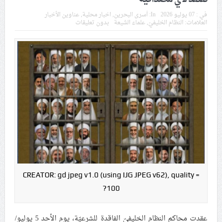
الفلسطينيّين والاستيلاء على أراضيهم
في :
07 يوليو 2026
In:
أسرى البحرين
,
اخبار محلية
,
عناوين الأخبار
العلامات:
النظام الخليفيّ
,
علماء الشيعة
بدون تعليقات
اليونيسف: أطفال غزّة يعيشون كارثة إنسانيّة وسط تصاعد
أعداد الضحايا
اللقاء الدوريّ لقوى المعارضة يناقش «موسم عاشوراء» في
البحرين
الفقيه القائد قاسم يرثي الإمام الشهيد الخامنئي «قدّه» تزامنًا
مع مراسم توديعه
بعد وداعه جثمان الشهيد الخامنئي.. ائتلاف 14 فبراير يؤكّد
مشاركة شعب البحرين في تشييعه
CREATOR: gd jpeg v1.0 (using IJG JPEG v62), quality =
100?
محافظة القدس تحذّر من مخطّط استيطاني جديد يهدّد
بعزل المدينة
عقدت محاكم النظام الخليفيّ الفاقدة للشرعيّة، يوم الأحد 5 يوليو/