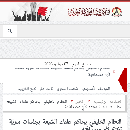
تاريخ اليوم : 07 يوليو 2026
الموقف الأسبوعيّ: شعب البحرين ثابت على نهج الشهيد
الإمام الخامنئيّ «قدّه».. ونحذّر الطاغية حمد من نهاية
مخزية بسبب حربه على الشيعة وعلمائهم
مراسم تشييع السيّد القائد الخامنئيّ تتواصل.. والمشاركون
الصفحة الرئيسية
الخبر
النظام الخليفيّ يحاكم علماء الشيعة
بجلسات سريّة تفتقد لأيّ مصداقيّة
بالملايين
النظام الخليفيّ يحاكم علماء الشيعة بجلسات سريّة
اعتداءات المستوطنين تتوسّع في الضفّة لتهجير
تفتقد لأيّ مصداقيّة