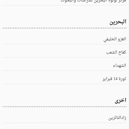
مركز لؤلؤة البحرين للدراسات والبحوث
البحرين
الغزو الخليفي
كفاح الشعب
الشهداء
ثورة 14 فبراير
اخرى
زادالثائرين