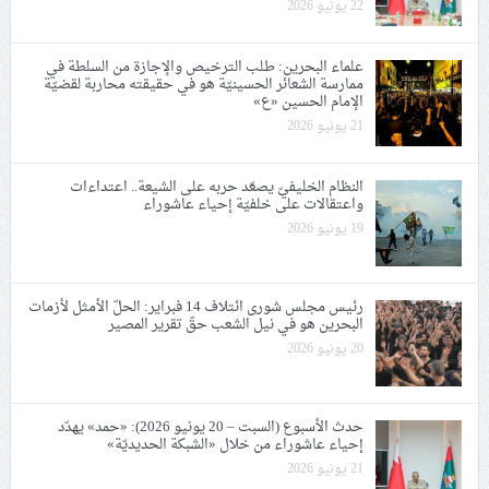
22 يونيو 2026
علماء البحرين: طلب الترخيص والإجازة من السلطة في
ممارسة الشعائر الحسينيّة هو في حقيقته محاربة لقضيّة
الإمام الحسين «ع»
21 يونيو 2026
النظام الخليفيّ يصعّد حربه على الشيعة.. اعتداءات
واعتقالات على خلفيّة إحياء عاشوراء
19 يونيو 2026
رئيس مجلس شورى ائتلاف 14 فبراير: الحلّ الأمثل لأزمات
البحرين هو في نيل الشعب حقّ تقرير المصير
20 يونيو 2026
حدث الأسبوع (السبت – 20 يونيو 2026): «حمد» يهدّد
إحياء عاشوراء من خلال «الشبكة الحديديّة»
21 يونيو 2026