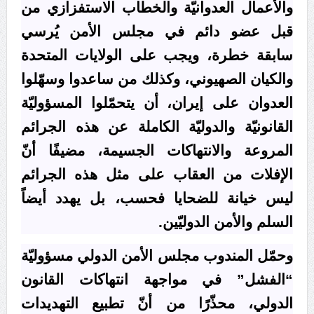
والأعمال العدوانيّة والخطاب الاستفزازي من
علماء البحرين: طلب الترخيص والإجازة من السلطة في
قبل عضو دائم في مجلس الأمن يُرسي
ممارسة الشعائر الحسينيّة هو في حقيقته محاربة لقضيّة
الإمام الحسين «ع»
سابقة خطرة، ويجب على الولايات المتحدة
لجنة مراسم الوداع والتشييع ومواراة الجثمان للإمام الشهيد
والكيان الصهيوني، وكذلك من ساعدوا وسهّلوا
السيّد علي الحسيني الخامنئي تنشر تفاصيل التشييع في
العدوان على إيران، أن يتحمّلوا المسؤوليّة
إيران والعراق
القانونيّة والدوليّة الكاملة عن هذه الجرائم
المروعة والانتهاكات الجسيمة، مضيفًا أنّ
الإفلات من العقاب على مثل هذه الجرائم
ليس خيانة للضحايا فحسب، بل يهدد أيضاً
السلم والأمن الدوليّين.
وحمّل المندوب مجلس الأمن الدولي مسؤوليّة
“الفشل” في مواجهة انتهاكات القانون
الدولي، محذّرًا من أنّ تطبيع التهديدات