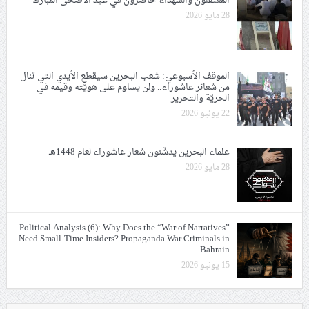
المعتقلون والشهداء حاضرون في عيد الأضحى المبارك
28 مايو 2026
الموقف الأسبوعيّ: شعب البحرين سيقطع الأيدي التي تنال
من شعائر عاشوراء.. ولن يساوم على هويّته وقيمه في
الحريّة والتحرير
22 يونيو 2026
علماء البحرين يدشّنون شعار عاشوراء لعام 1448هـ
28 مايو 2026
Political Analysis (6): Why Does the “War of Narratives”
Need Small-Time Insiders? Propaganda War Criminals in
Bahrain
15 يونيو 2026