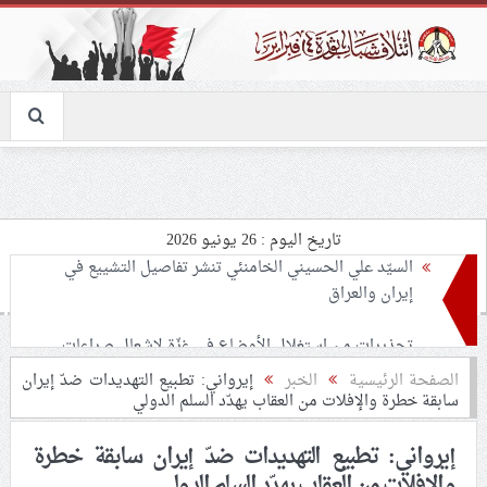
تاريخ اليوم : 26 يونيو 2026
تحذيرات من استغلال الأوضاع في غزّة لإشعال صراعات
داخليّة تخدم الاحتلال
ملفّ إنسانيّ مؤلم.. الأسيرات الفلسطينيّات بين القمع
الصفحة الرئيسية
الخبر
إيرواني: تطبيع التهديدات ضدّ إيران
سابقة خطرة والإفلات من العقاب يهدّد السلم الدولي
والإهمال الطبي
إيرواني: تطبيع التهديدات ضدّ إيران سابقة خطرة
55 مأتمًا وحسينيّة يعترضون على الإجراءات القمعيّة للنظام
والإفلات من العقاب يهدّد السلم الدولي