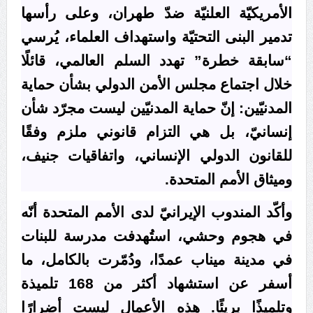
الأمريكيّة العلنيّة ضدّ طهران، وعلى رأسها
تدمير البنى التحتيّة واستهداف العلماء، يُرسي
“سابقة خطرة” تهدد السلم العالمي، قائلًا
خلال اجتماع مجلس الأمن الدولي بشأن حماية
المدنيّين: إنّ حماية المدنيّين ليست مجرّد شأن
إنسانيّ، بل هي التزام قانوني ملزم وفقًا
للقانون الدولي الإنساني، واتفاقيات جنيف،
وميثاق الأمم المتحدة.
وأكّد المندوب الإيرانيّ لدى الأمم المتحدة أنّه
في هجوم وحشي، استُهدفت مدرسة للبنات
في مدينة ميناب عمدًا، ودُمّرت بالكامل، ما
أسفر عن استشهاد أكثر من 168 تلميذة
وتلميذًا بريئًا. هذه الأعمال ليست أضرارًا