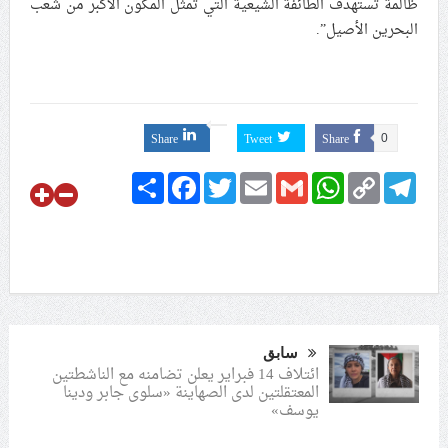
ظالمة تستهدف الطائفة الشيعية التي تمثل المكون الأكبر من شعب
البحرين الأصيل”.
Share
Tweet
Share
0
Share
Facebook
Twitter
Email
Gmail
WhatsApp
Copy
Telegram
Link
سابق
ائتلاف 14 فبراير يعلن تضامنه مع الناشطتين
المعتقلتين لدى الصهاينة «سلوى جابر ودينا
يوسف»