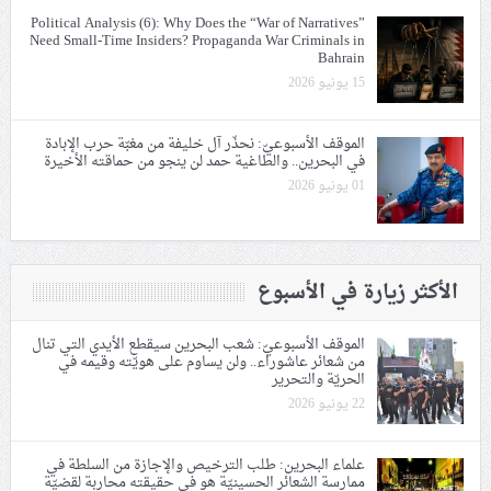
Political Analysis (6): Why Does the “War of Narratives”
Need Small-Time Insiders? Propaganda War Criminals in
Bahrain
15 يونيو 2026
الموقف الأسبوعيّ: نحذّر آل خليفة من مغبّة حرب الإبادة
في البحرين.. والطاغية حمد لن ينجو من حماقته الأخيرة
01 يونيو 2026
الأكثر زيارة في الأسبوع
الموقف الأسبوعيّ: شعب البحرين سيقطع الأيدي التي تنال
من شعائر عاشوراء.. ولن يساوم على هويّته وقيمه في
الحريّة والتحرير
22 يونيو 2026
علماء البحرين: طلب الترخيص والإجازة من السلطة في
ممارسة الشعائر الحسينيّة هو في حقيقته محاربة لقضيّة