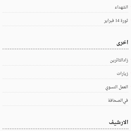
الشهداء
ثورة 14 فبراير
اخرى
زادالثائرين
زيارات
العمل النسوي
في‌الصحافة
الارشيف