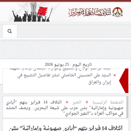
تاريخ اليوم : 25 يونيو 2026
تحذيرات من استغلال الأوضاع في غزّة لإشعال صراعات
داخليّة تخدم الاحتلال
ملفّ إنسانيّ مؤلم.. الأسيرات الفلسطينيّات بين القمع
الصفحة الرئيسية
الخبر
ائتلاف 14 فبراير يتهم “أيادي
صهيونية وإماراتية” بشن حرب على شيعة البحرين.. ويصف الحشد
والإهمال الطبي
في مواكب العزاء بـ”النفير الجوادي”
55 مأتمًا وحسينيّة يعترضون على الإجراءات القمعيّة للنظام
ائتلاف 14 فبراير يتهم “أيادي صهيونية وإماراتية” بشن