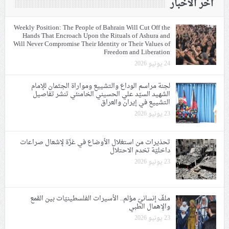
آخر الأخبار
Weekly Position: The People of Bahrain Will Cut Off the
Hands That Encroach Upon the Rituals of Ashura and
Will Never Compromise Their Identity or Their Values of
Freedom and Liberation
24 يونيو 2026
لجنة مراسم الوداع والتشييع ومواراة الجثمان للإمام
الشهيد السيّد علي الحسيني الخامنئي تنشر تفاصيل
التشييع في إيران والعراق
23 يونيو 2026
تحذيرات من استغلال الأوضاع في غزّة لإشعال صراعات
داخليّة تخدم الاحتلال
23 يونيو 2026
ملفّ إنسانيّ مؤلم.. الأسيرات الفلسطينيّات بين القمع
والإهمال الطبي
23 يونيو 2026