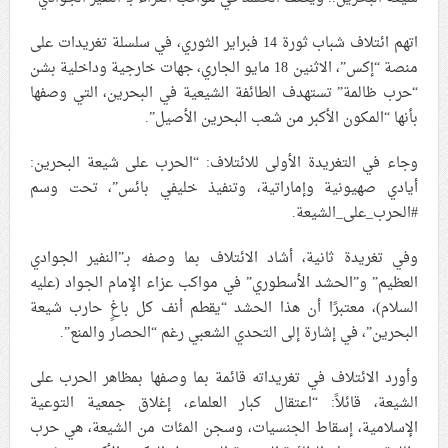
علماء البحرين: طلب الترخيص والإجازة من السلطة في
اتهم ائتلاف شباب ثورة 14 فبراير الثوري، في سلسلة تغريدات على
ممارسة الشعائر الحسينيّة هو في حقيقته محاربة لقضيّة
منصة “إكس”، الاثنين 18 مايو الجاري، جهات خارجية وداخلية بشن
الإمام الحسين «ع»
“حرب ظالمة” تستهدف الطائفة الشيعية في البحرين، التي وصفها
لجنة مراسم الوداع والتشييع ومواراة الجثمان للإمام الشهيد
بأنها “المكون الأكبر من شعب البحرين الأصيل”.
السيّد علي الحسيني الخامنئي تنشر تفاصيل التشييع في
إيران والعراق
وجاء في التغريدة الأولى للائتلاف: “الحرب على شيعة البحرين:
أيادي صهيونية وإماراتية، وتنفيذ خليفي بائس”، تحت وسم
#الحرب_على_الشيعة.
وفي تغريدة ثانية، أشاد الائتلاف بما وصفه بـ”النفير الجوادي
العظيم” و”الحشد الأسطوري” في مواكب عزاء الإمام الجواد (عليه
السلام)، معتبرًا أن هذا الحشد “يقطم أنف كل باغٍ حارب شيعة
البحرين”، في إشارة إلى التحدي الشعبي رغم “الحصار والمنع”.
وأورد الائتلاف في تغريداته قائمة بما وصفها بمظاهر الحرب على
الشيعة، قائلاً: “اعتقال كبار العلماء، إغلاق جمعية التوعية
الإسلامية، إسقاط الجنسيات، وسجن المئات من الشيعة، هي حرب