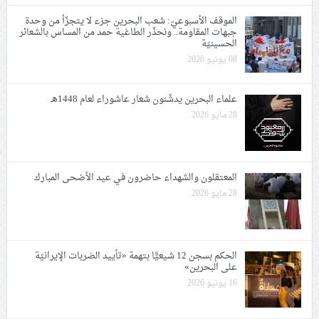
الموقف الأسبوعيّ: شعب البحرين جزء لا يتجزّأ من وحدة
جبهات المقاومة.. ونحذّر الطاغية حمد من المساس بالشعائر
الحسينيّة
08 يونيو 2026
علماء البحرين يدشّنون شعار عاشوراء لعام 1448هـ
28 مايو 2026
المعتقلون والشهداء حاضرون في عيد الأضحى المبارك
28 مايو 2026
الحكم بسجن 12 شيعيًّا بتهمة «تأييد الضربات الإيرانيّة
على البحرين»
16 يونيو 2026