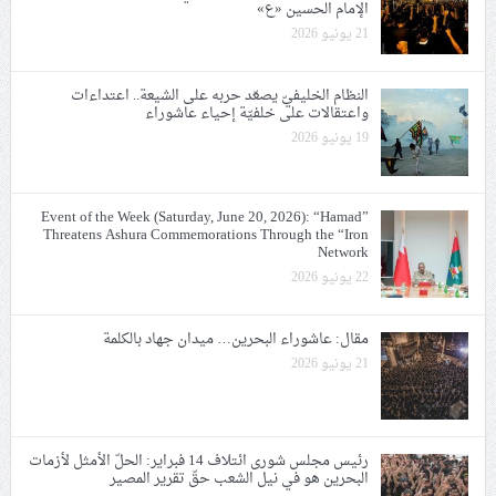
الإمام الحسين «ع»
21 يونيو 2026
النظام الخليفيّ يصعّد حربه على الشيعة.. اعتداءات
واعتقالات على خلفيّة إحياء عاشوراء
19 يونيو 2026
Event of the Week (Saturday, June 20, 2026): “Hamad”
Threatens Ashura Commemorations Through the “Iron
Network
22 يونيو 2026
مقال: عاشوراء البحرين… ميدان جهاد بالكلمة
21 يونيو 2026
رئيس مجلس شورى ائتلاف 14 فبراير: الحلّ الأمثل لأزمات
البحرين هو في نيل الشعب حقّ تقرير المصير