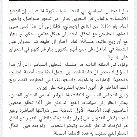
علماء البحرين: طلب الترخيص والإجازة من السلطة في
قال المجلس السياسيّ في ائتلاف شباب ثورة 14 فبراير إنّ الوضع
ممارسة الشعائر الحسينيّة هو في حقيقته محاربة لقضيّة
الاقتصاديّ والماليّ في البحرين يعاني من تدهور متواصل، والدين
الإمام الحسين «ع»
العام بلغ 134% من الناتج الإجماليّ، لافتًا إلى أنّ هذا ليس سوى
المشهد الخارجيّ مع تحوّل البلاد إلى هيكل عظميّ، يمكن أن ينهار
لجنة مراسم الوداع والتشييع ومواراة الجثمان للإمام الشهيد
السيّد علي الحسيني الخامنئي تنشر تفاصيل التشييع في
مع أيّ ريح عاتية، متسائلًا: لماذا اختار آل خليفة شنّ عدوان على
إيران والعراق
الشيعة في الداخل، في حين أنّهم يكتوون بنار شراكتهم في العدوان
على إيران؟
ونوّه، في الحلقة الثانية من سلسلة التحليل السياسيّ، إلى أنّ هذا
السؤال لا يخصّ آل خليفة فقط، بل يشمل أيضًا بقيّة أنظمة الخليج،
وتحديدًا الإمارات والكويت والسعوديّة، التي اختارت كذلك نهج
القمع الداخليّ في أتون الحرب المفروضة على إيران.
ويرى المجلس السياسيّ لائتلاف 14 فبراير أنّه، من المنظور العميق،
يمكن النظر إلى سياسات القمع الداخليّ على أنّها تحقّق هدفين
أساسيّين لهذه الأنظمة، الأوّل التغطية على شراكتها المباشرة وغير
المباشرة في العدوان على إيران والمقاومة، والثاني التعبير عن القلق
من الارتداد الداخليّ للحرب، وتبصّر الشعوب – ولو بعد حين – للمآل
الخطِر الذي تسبّبت به هذه الأنظمة العميلة.