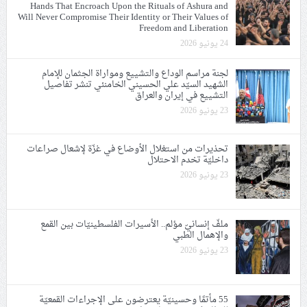
Hands That Encroach Upon the Rituals of Ashura and
Will Never Compromise Their Identity or Their Values of
Freedom and Liberation
24 يونيو 2026
لجنة مراسم الوداع والتشييع ومواراة الجثمان للإمام
الشهيد السيّد علي الحسيني الخامنئي تنشر تفاصيل
التشييع في إيران والعراق
23 يونيو 2026
تحذيرات من استغلال الأوضاع في غزّة لإشعال صراعات
داخليّة تخدم الاحتلال
23 يونيو 2026
ملفّ إنسانيّ مؤلم.. الأسيرات الفلسطينيّات بين القمع
والإهمال الطبي
23 يونيو 2026
55 مأتمًا وحسينيّة يعترضون على الإجراءات القمعيّة