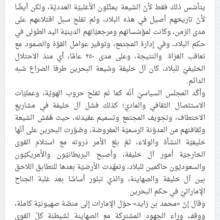
يتأسّس ذلك فقط لأنّ الشيعة يمثّلون الأغلبيّة العدديّة، ولكن أيضًا
لأنّ تاريخهم أصيل في هذه البلاد، ولم تفلح سبل اقتلاعهم على
مدى الزمن، وكانت لمؤسّساتهم ومرجعيّاتهم الدينيّة اليد الطولى في
حكم البلاد، وفي إدارة المجتمع، وتوفير عوامل القوّة والصمود مع
تعاقب الغزاة. والنتيجة، وعلى مدى ٢٥٠ عامًا، أي منذ الاحتلال
الخليفيّ للبلاد، كان آل خليفة وشيعة البحرين طرفا الصراع شبه
الدائم.
وأكّد المجلس السياسيّ أنّه كما لم تفلح حروب الهويّة، وعمليّات
الاستئصال الثقافي والمادي؛ كذلك فشل آل خليفة في مشاريع
الاختطاف، وتجويف المجتمع وتسميم عقيدته، حيث هُمّش الشيعة
وثقافتهم من المدوّنة الرسميّة المفروضة، وصُوّرت البحرين على أنّها
خليفيّة النشأة والولاء، ثمّ بلغ الأمر ذروته مع استلام القوى
الخارجيّة أمور آل خليفة، وأصبح البريطانيّون والأمريكيّون
والسعوديّون حاكمين للبلاد، وتمهّدت الأرضيّة بعدها للتطابق اللاحق
بين آل خليفة والصهاينة، والذي تبلور أساسًا بعد غلبة الجناح
الإماراتيّ في حكم البحرين.
وقال إنّ «محمد بن زايد» حوّل الإمارات إلى منصّة صهيونيّة كاملة،
ووقف وراء الجهود المشتركة مع الصهاينة لشيطنة كلّ القوى