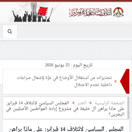
تاريخ اليوم : 25 يونيو 2026
تحذيرات من استغلال الأوضاع في غزّة لإشعال صراعات
داخليّة تخدم الاحتلال
ملفّ إنسانيّ مؤلم.. الأسيرات الفلسطينيّات بين القمع
الصفحة الرئيسية
الخبر
المجلس السياسيّ لائتلاف 14 فبراير:
على ماذا يراهن آل خليفة في مشروع إبادة المواطنين الأصليّين في
والإهمال الطبي
البحرين؟
55 مأتمًا وحسينيّة يعترضون على الإجراءات القمعيّة للنظام
المجلس السياسيّ لائتلاف 14 فبراير: على ماذا يراهن