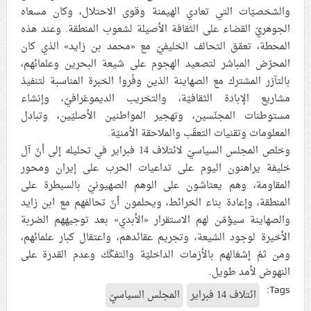
والشخصيّات التي تعادي الهيمنة وقوى الاحتلال، وكان مسعاه
الجوهريّ القضاء على الثقافة الأصيلة لشعوب المنطقة. وعند هذه
المحطة، تعمّق التحالف الخليفيّ مع «محمد بن زايد» الذي كان
المحرّض المباشر لتصعيد الهجوم على شيعة البحرين وعلمائهم،
بالتآزر المشترك مع الصهاينة الذين وفّروا الخبرة المناسبة لتنفيذ
مشاريع الإبادة الثقافيّة، والتخريب الديموغرافيّ، وإنشاء
مستوطنات المجنّسين، وتهجير المواطنين الأصليّين، وتبادل
المعلومات وتقنيات التعقّب والملاحقة الأمنيّة.
وخلص المجلس السياسيّ لائتلاف 14 فبراير في تحليله إلى أنّ آل
خليفة يراهنون اليوم على تداعيات الحرب على إيران ومحور
المقاومة، وهم يعتاشون على الوهم الصهيونيّ بالسيطرة على
المنطقة، وإعادة بناء الخرائط، ويحلمون أنّ تحالفهم مع ابن زايد
والصهاينة سيؤمّن لهم الاستقرار «الأبدي» بعد توجيههم الضربة
الأخيرة لوجود الشيعة، وتجريم عقائدهم، واعتقال كبار علمائهم،
ومن ثمّ إشغالهم بالأزمات الداخليّة والتفكّك وعدم القدرة على
النهوض لأمد طويل.
Tags:
ائتلاف 14 فبراير
المجلس السياسيّ