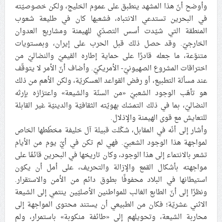
وأوضح أنّ هذا المشهد ينطبق على عموم الخليج، ولكن خصوصيّته
في البحرين تستدعي الانتباه، فشعبها كان في طليعة شعوب
المنطقة التي شيّدت أسس التصدّي للهيمنة ومشاريع العدوان
الخارجيّ. وقد حصل ذلك قبل الحرب على إيران، وبمستويات
متنوّعة، ما جعله قادرًا على حماية إطاره القيميّ والنضاليّ من
اختراقات المشروع الصهيونيّ- الأمريكيّ. وأضاف أنّ الأمر لا يتوقّف
عند مسألة التطبيع، أو رفض القواعد العسكريّة، ولكن الأهم من ذلك
هو تأهّب الوجود الشعبيّ «من السنّة والشيعة» واعتزازه بإرثه
النضاليّ، بما في ذلك التمسّك بهويّته الثقافيّة والدينيّة غير القابلة
للتعايش مع قوى الهيمنة والإذلال.
وأشار إلى أنّه في المقابل، شكّلت قبيلة آل خليفة مخطّطها الخاص
لمواجهة هذا الوجود الشعبيّ. فهي لم تكن في أيّ يوم من الأيام
تشعر بالانتماء إلى هذا الوجود، وكان تاريخها في البحرين قائمًا على
مواجهته بأشكال القمع والإزالة والتحريف، على أمل أن يكون
استيطانها في البلاد محفوفًا بطوق دائم من الأمن والاستقرار.
ونظرًا إلى أنّ الطابع الغالب للمواطنين الأصليّين ينتمي إلى الشيعة
الاثني عشريّة؛ فكان من الطبيعي أن يستند محتوى المواجهة إلى
محاربة الشيعة، وتحويلهم إلى «طائفة منكوبة» باستمرار، ولم