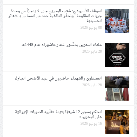
الموقف الأسبوعيّ: شعب البحرين جزء لا يتجزّأ من وحدة
جبهات المقاومة.. ونحذّر الطاغية حمد من المساس بالشعائر
الحسينيّة
08 يونيو 2026
علماء البحرين يدشّنون شعار عاشوراء لعام 1448هـ
28 مايو 2026
المعتقلون والشهداء حاضرون في عيد الأضحى المبارك
28 مايو 2026
الحكم بسجن 12 شيعيًّا بتهمة «تأييد الضربات الإيرانيّة
على البحرين»
16 يونيو 2026