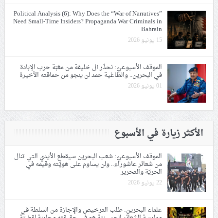
Political Analysis (6): Why Does the “War of Narratives”
Need Small-Time Insiders? Propaganda War Criminals in
Bahrain
15 يونيو 2026
الموقف الأسبوعيّ: نحذّر آل خليفة من مغبّة حرب الإبادة
في البحرين.. والطاغية حمد لن ينجو من حماقته الأخيرة
01 يونيو 2026
الأكثر زيارة في الأسبوع
الموقف الأسبوعيّ: شعب البحرين سيقطع الأيدي التي تنال
من شعائر عاشوراء.. ولن يساوم على هويّته وقيمه في
الحريّة والتحرير
22 يونيو 2026
علماء البحرين: طلب الترخيص والإجازة من السلطة في
ممارسة الشعائر الحسينيّة هو في حقيقته محاربة لقضيّة