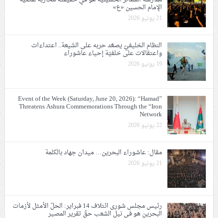
الإمام الحسين «ع»
21 يونيو 2026
النظام الخليفيّ يصعّد حربه على الشيعة.. اعتداءات
واعتقالات على خلفيّة إحياء عاشوراء
19 يونيو 2026
Event of the Week (Saturday, June 20, 2026): “Hamad”
Threatens Ashura Commemorations Through the “Iron
Network
22 يونيو 2026
مقال: عاشوراء البحرين… ميدان جهاد بالكلمة
21 يونيو 2026
رئيس مجلس شورى ائتلاف 14 فبراير: الحلّ الأمثل لأزمات
البحرين هو في نيل الشعب حقّ تقرير المصير