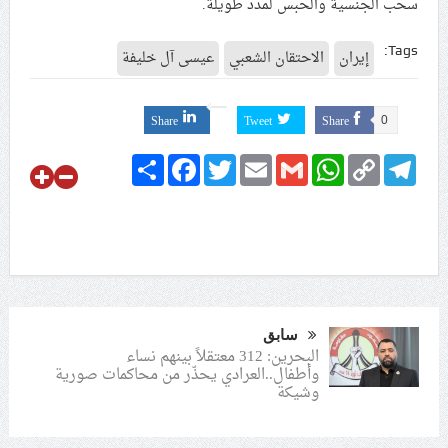
سحب الجنسية والحبس لمدد طويلة.
Tags:
إيران
الاحتقان الشعبي
عيسى آل خليفة
Share
Tweet
Share
0
Share
Facebook
Twitter
Email
Gmail
WhatsApp
Copy
Telegram
Link
سابق
البحرين: 312 معتقلاً بينهم نساء
وأطفال..العرادي يحذّر من محاكمات صورية
وشيكة