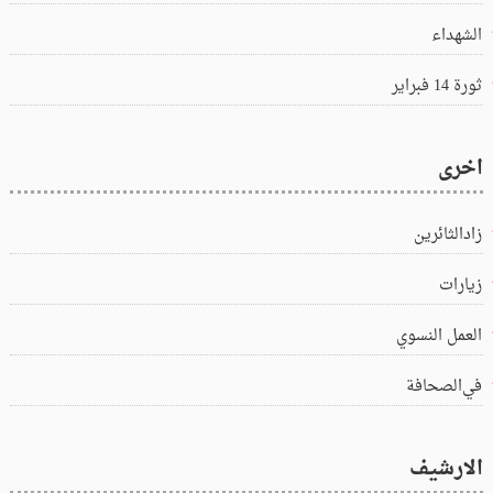
الشهداء
ثورة 14 فبراير
اخرى
زادالثائرين
زيارات
العمل النسوي
في‌الصحافة
الارشيف