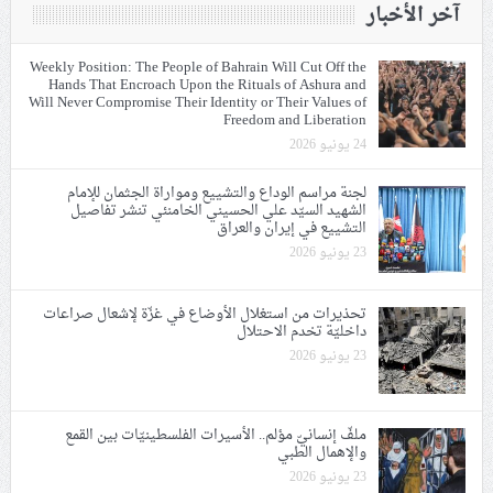
آخر الأخبار
Weekly Position: The People of Bahrain Will Cut Off the
Hands That Encroach Upon the Rituals of Ashura and
Will Never Compromise Their Identity or Their Values of
Freedom and Liberation
24 يونيو 2026
لجنة مراسم الوداع والتشييع ومواراة الجثمان للإمام
الشهيد السيّد علي الحسيني الخامنئي تنشر تفاصيل
التشييع في إيران والعراق
23 يونيو 2026
تحذيرات من استغلال الأوضاع في غزّة لإشعال صراعات
داخليّة تخدم الاحتلال
23 يونيو 2026
ملفّ إنسانيّ مؤلم.. الأسيرات الفلسطينيّات بين القمع
والإهمال الطبي
23 يونيو 2026