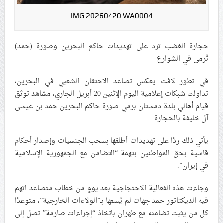
علماء البحرين: طلب الترخيص والإجازة من السلطة في
IMG 20260420 WA0004
ممارسة الشعائر الحسينيّة هو في حقيقته محاربة لقضيّة
الإمام الحسين «ع»
حجارة الغضب ترد على تهديدات حاكم البحرين..وصورة (حمد)
لجنة مراسم الوداع والتشييع ومواراة الجثمان للإمام الشهيد
تُرمى في الشوارع
السيّد علي الحسيني الخامنئي تنشر تفاصيل التشييع في
إيران والعراق
في تطور لافت يعكس تصاعد الاحتقان الشعبي في البحرين،
تداولت شبكات إعلامية اليوم الإثنين 20 أبريل الجاري، مشاهد توثق
قيام أهالي بلدة دمستان برمي صورة حاكم البحرين حمد بن عيسى
آل خليفة بالحجارة.
يأتي ذلك ردًا على تهديدات أطلقها بسحب الجنسيات وإصدار أحكام
قاسية بحق المواطنين بتهمة “التضامن مع الجمهورية الإسلامية
في إيران”.
وجاءت هذه الفعالية الاحتجاجية بعد يومٍ من خطاب متصاعد اتهم
فيه الديكتاتور حمد جهات لم يُسمها بـ”الولاءات الخارجية”، متوعدًا
كل من يثبت تضامنه مع طهران باتخاذ “إجراءات صارمة” تصل إلى