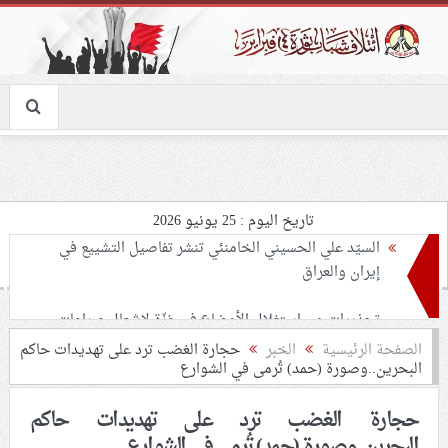
تاريخ اليوم : 25 يونيو 2026
تحذيرات من استغلال الأوضاع في غزّة لإشعال صراعات
داخليّة تخدم الاحتلال
ملفّ إنسانيّ مؤلم.. الأسيرات الفلسطينيّات بين القمع
الصفحة الرئيسية
الخبر
حجارة الغضب ترد على تهديدات حاكم
البحرين..وصورة (حمد) تُرمى في الشوارع
والإهمال الطبي
حجارة الغضب ترد على تهديدات حاكم
55 مأتمًا وحسينيّة يعترضون على الإجراءات القمعيّة للنظام
البحرين..وصورة (حمد) تُرمى في الشوارع