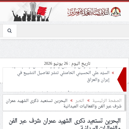
تاريخ اليوم : 26 يونيو 2026
تحذيرات من استغلال الأوضاع في غزّة لإشعال صراعات
داخليّة تخدم الاحتلال
ملفّ إنسانيّ مؤلم.. الأسيرات الفلسطينيّات بين القمع
الصفحة الرئيسية
الخبر
البحرين تستعيد ذكرى الشهيد عمران
شرف عبر الفن والفعاليات الميدانية
والإهمال الطبي
البحرين تستعيد ذكرى الشهيد عمران شرف عبر الفن
55 مأتمًا وحسينيّة يعترضون على الإجراءات القمعيّة للنظام
والفعاليات الميدانية