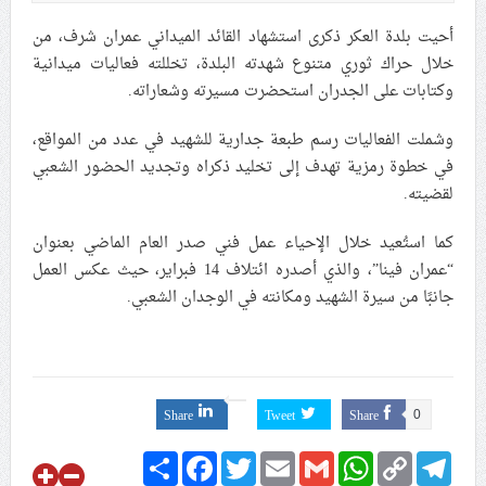
علماء البحرين: طلب الترخيص والإجازة من السلطة في
أحيت بلدة العكر ذكرى استشهاد القائد الميداني عمران شرف، من
ممارسة الشعائر الحسينيّة هو في حقيقته محاربة لقضيّة
خلال حراك ثوري متنوع شهدته البلدة، تخللته فعاليات ميدانية
الإمام الحسين «ع»
وكتابات على الجدران استحضرت مسيرته وشعاراته.
لجنة مراسم الوداع والتشييع ومواراة الجثمان للإمام الشهيد
وشملت الفعاليات رسم طبعة جدارية للشهيد في عدد من المواقع،
السيّد علي الحسيني الخامنئي تنشر تفاصيل التشييع في
في خطوة رمزية تهدف إلى تخليد ذكراه وتجديد الحضور الشعبي
إيران والعراق
لقضيته.
كما استُعيد خلال الإحياء عمل فني صدر العام الماضي بعنوان
“عمران فينا”، والذي أصدره ائتلاف 14 فبراير، حيث عكس العمل
جانبًا من سيرة الشهيد ومكانته في الوجدان الشعبي.
Share
Tweet
Share
0
Share
Facebook
Twitter
Email
Gmail
WhatsApp
Copy
Telegram
Link