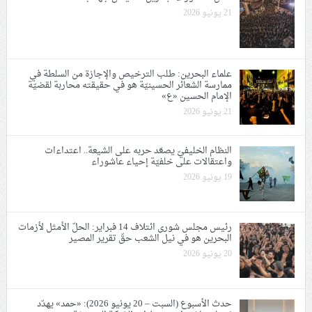
21 يونيو 2026
علماء البحرين: طلب الترخيص والإجازة من السلطة في
ممارسة الشعائر الحسينيّة هو في حقيقته محاربة لقضيّة
الإمام الحسين «ع»
21 يونيو 2026
النظام الخليفيّ يصعّد حربه على الشيعة.. اعتداءات
واعتقالات على خلفيّة إحياء عاشوراء
19 يونيو 2026
رئيس مجلس شورى ائتلاف 14 فبراير: الحلّ الأمثل لأزمات
البحرين هو في نيل الشعب حقّ تقرير المصير
20 يونيو 2026
حدث الأسبوع (السبت – 20 يونيو 2026): «حمد» يهدّد