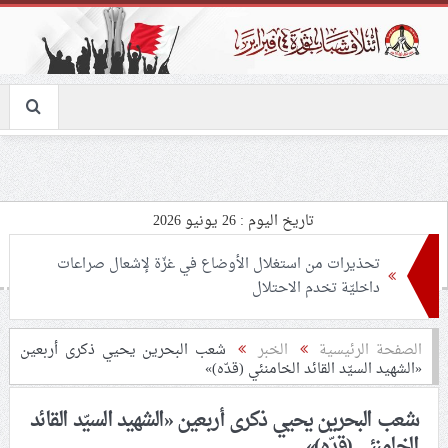
تاريخ اليوم : 26 يونيو 2026
تحذيرات من استغلال الأوضاع في غزّة لإشعال صراعات
داخليّة تخدم الاحتلال
ملفّ إنسانيّ مؤلم.. الأسيرات الفلسطينيّات بين القمع
الصفحة الرئيسية
الخبر
شعب البحرين يحيي ذكرى أربعين
«الشهيد السيّد القائد الخامنئي (قدّه)»
والإهمال الطبي
شعب البحرين يحيي ذكرى أربعين «الشهيد السيّد القائد
55 مأتمًا وحسينيّة يعترضون على الإجراءات القمعيّة للنظام
الخامنئي (قدّه)»