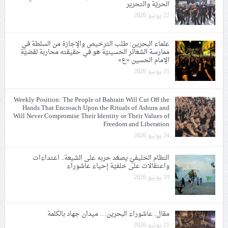
الحريّة والتحرير
22 يونيو 2026
علماء البحرين: طلب الترخيص والإجازة من السلطة في
ممارسة الشعائر الحسينيّة هو في حقيقته محاربة لقضيّة
الإمام الحسين «ع»
21 يونيو 2026
Weekly Position: The People of Bahrain Will Cut Off the
Hands That Encroach Upon the Rituals of Ashura and
Will Never Compromise Their Identity or Their Values of
Freedom and Liberation
24 يونيو 2026
النظام الخليفيّ يصعّد حربه على الشيعة.. اعتداءات
واعتقالات على خلفيّة إحياء عاشوراء
19 يونيو 2026
مقال: عاشوراء البحرين… ميدان جهاد بالكلمة
21 يونيو 2026