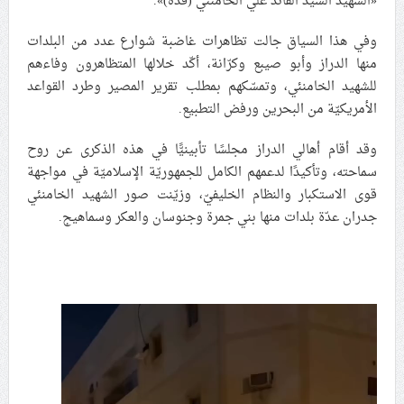
«الشهيد السيّد القائد علي الخامنئي (قدّه)».
علماء البحرين: طلب الترخيص والإجازة من السلطة في
وفي هذا السياق جالت تظاهرات غاضبة شوارع عدد من البلدات
ممارسة الشعائر الحسينيّة هو في حقيقته محاربة لقضيّة
منها الدراز وأبو صيبع وكرّانة، أكّد خلالها المتظاهرون وفاءهم
الإمام الحسين «ع»
للشهيد الخامنئي، وتمسّكهم بمطلب تقرير المصير وطرد القواعد
لجنة مراسم الوداع والتشييع ومواراة الجثمان للإمام الشهيد
الأمريكيّة من البحرين ورفض التطبيع.
السيّد علي الحسيني الخامنئي تنشر تفاصيل التشييع في
إيران والعراق
وقد أقام أهالي الدراز مجلسًا تأبينيًّا في هذه الذكرى عن روح
سماحته، وتأكيدًا لدعمهم الكامل للجمهوريّة الإسلاميّة في مواجهة
قوى الاستكبار والنظام الخليفيّ، وزيّنت صور الشهيد الخامنئي
جدران عدّة بلدات منها بني جمرة وجنوسان والعكر وسماهيج.