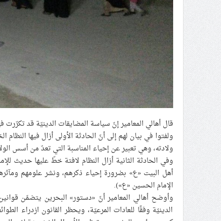
قال أهالي المعامير إنّ سياسة المضايقات الدينيّة قد تكرّرت في
ولفتوا في بيان لهم إلى أنّ الحادثة الأولى أزال فيها النظام 
ولادته، وهي تعبير عن إحياء المناسبة التي تعدّ من أسس الولا
وفي الحادثة الثانية أزال النظام لافتة خطّ عليها حديث للإمام ج
أهل البيت «ع» بضرورة إحياء ذكرهم، ونشر علومهم ومآثره
الإمام الحسين «ع»).
وأوضح أهالي المعامير أنّ «دستور» البحرين يتضمّن قوانين
الدينيّة وفقًا للعادات المرعيّة، ويحظر القانون ازدراء الطو