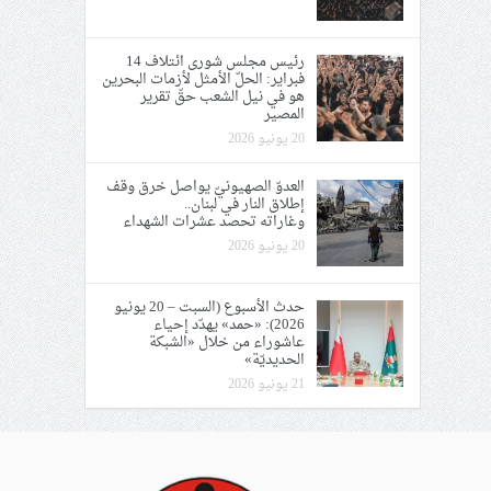
رئيس مجلس شورى ائتلاف 14
فبراير: الحلّ الأمثل لأزمات البحرين
هو في نيل الشعب حقّ تقرير
المصير
20 يونيو 2026
العدوّ الصهيونيّ يواصل خرق وقف
إطلاق النار في لبنان..
وغاراته تحصد عشرات الشهداء
20 يونيو 2026
حدث الأسبوع (السبت – 20 يونيو
2026): «حمد» يهدّد إحياء
عاشوراء من خلال «الشبكة
الحديديّة»
21 يونيو 2026