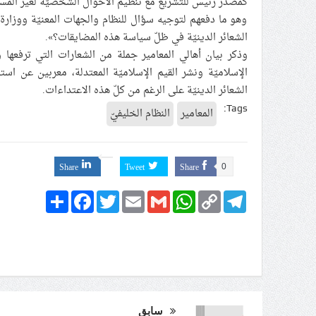
كمصدر رئيس للتشريع مع تنظيم الأحوال الشخصيّة لغير المس
وهو ما دفعهم لتوجيه سؤال للنظام والجهات المعنيّة ووزارة ا
الشعائر الدينيّة في ظلّ سياسة هذه المضايقات؟».
وذكر بيان أهالي المعامير جملة من الشعارات التي ترفعها و
الإسلاميّة ونشر القيم الإسلاميّة المعتدلة، معربين عن اس
الشعائر الدينيّة على الرغم من كلّ هذه الاعتداءات.
Tags:
المعامير
النظام الخليفيّ
Share
Tweet
Share
0
Share
Facebook
Twitter
Email
Gmail
WhatsApp
Copy
Telegram
Link
سابق