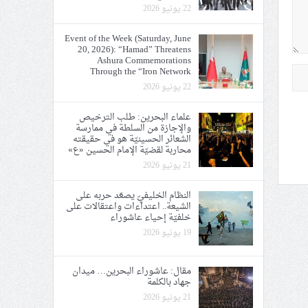
22 يونيو 2026
Event of the Week (Saturday, June
20, 2026): “Hamad” Threatens
Ashura Commemorations
Through the “Iron Network
22 يونيو 2026
علماء البحرين: طلب الترخيص
والإجازة من السلطة في ممارسة
الشعائر الحسينيّة هو في حقيقته
محاربة لقضيّة الإمام الحسين «ع»
21 يونيو 2026
النظام الخليفيّ يصعّد حربه على
الشيعة.. اعتداءات واعتقالات على
خلفيّة إحياء عاشوراء
19 يونيو 2026
مقال: عاشوراء البحرين… ميدان
جهاد بالكلمة
21 يونيو 2026