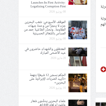
Launches Its First Activity:
يّة
Legalizing Corruption First
08 يونيو 2026
يّة
الموقف الأسبوعيّ: شعب البحرين
ئهم
جزء لا يتجزّأ من وحدة جبهات
المقاومة.. ونحذّر الطاغية حمد من
المساس بالشعائر الحسينيّة
08 يونيو 2026
المعتقلون والشهداء حاضرون في
عيد الأضحى المبارك
28 مايو 2026
الحكم بسجن 12 شيعيًّا بتهمة
«تأييد الضربات الإيرانيّة على
البحرين»
16 يونيو 2026
علماء البحرين يدشّنون شعار
عاشوراء لعام 1448هـ