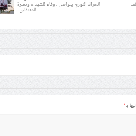
الحراك الثوريّ يتواصل.. وفاء للشهداء ونصرة
قف
للمعتقلين
يها بـ
*