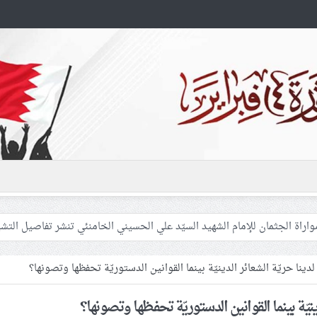
 غزّة لإشعال صراعات داخليّة تخدم الاحتلال
فلسطينيّات بين القمع والإهمال الطبي
 لدينا حريّة الشعائر الدينيّة بينما القوانين الدستوريّة تحفظها وتصونها؟
دينيّة بينما القوانين الدستوريّة تحفظها وتصونها؟
 المشاركين في مواكب العزاء ويعتقل العشرات من الشبّان