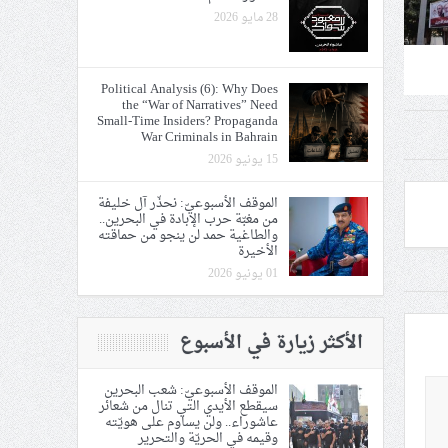
28 مايو 2026
Political Analysis (6): Why Does
the “War of Narratives” Need
Small-Time Insiders? Propaganda
War Criminals in Bahrain
15 يونيو 2026
الموقف الأسبوعيّ: نحذّر آل خليفة
من مغبّة حرب الإبادة في البحرين..
والطاغية حمد لن ينجو من حماقته
الأخيرة
01 يونيو 2026
الأكثر زيارة في الأسبوع
الموقف الأسبوعيّ: شعب البحرين
سيقطع الأيدي التي تنال من شعائر
عاشوراء.. ولن يساوم على هويّته
وقيمه في الحريّة والتحرير