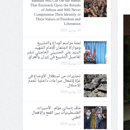
Bahrain Will Cut Off the Hands
That Encroach Upon the Rituals
ي الحريّة والتحرير
of Ashura and Will Never
Compromise Their Identity or
Their Values of Freedom and
Liberation
24 يونيو 2026
لجنة مراسم الوداع والتشييع
ومواراة الجثمان للإمام الشهيد
ة الإمام الحسين «ع»
السيّد علي الحسيني الخامنئي تنشر
تفاصيل التشييع في إيران والعراق
يع في إيران والعراق
23 يونيو 2026
تحذيرات من استغلال الأوضاع في
غزّة لإشعال صراعات داخليّة تخدم
الاحتلال
23 يونيو 2026
ملفّ إنسانيّ مؤلم.. الأسيرات
الفلسطينيّات بين القمع والإهمال
الطبي
23 يونيو 2026