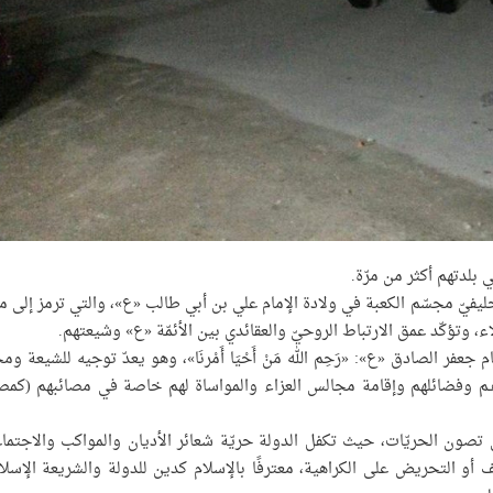
 بلدتهم أكثر من مرّة.
الخليفيّ مجسّم الكعبة في ولادة الإمام علي بن أبي طالب «ع»، والتي ترمز إلى م
ء، وتؤكّد عمق الارتباط الروحيّ والعقائدي بين الأئمّة «ع» وشيعتهم.
عفر الصادق «ع»: «رَحِم الله مَنْ أَحْيَا أَمْرنَا»، وهو يعدّ توجيه للشيعة وم
ـم وفضائلهم وإقامة مجالس العزاء والمواساة لهم خاصة في مصائبهم (كمص
 تصون الحريّات، حيث تكفل الدولة حريّة شعائر الأديان والمواكب والاجتما
ائف أو التحريض على الكراهية، معترفًا بالإسلام كدين للدولة والشريعة الإسلام