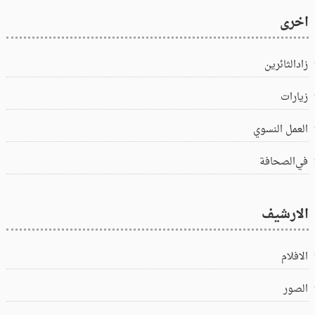
اخرى
زادالثائرين
زيارات
العمل النسوي
في‌الصحافة
الارشيف
الافلام
الصور