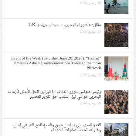
19 يونيو 2026
مقال: عاشوراء البحرين… ميدان جهاد بالكلمة
21 يونيو 2026
Event of the Week (Saturday, June 20, 2026): “Hamad”
Threatens Ashura Commemorations Through the “Iron
Network
22 يونيو 2026
رئيس مجلس شورى ائتلاف 14 فبراير: الحلّ الأمثل لأزمات
البحرين هو في نيل الشعب حقّ تقرير المصير
20 يونيو 2026
العدوّ الصهيونيّ يواصل خرق وقف إطلاق النار في لبنان..
وغاراته تحصد عشرات الشهداء