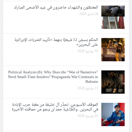
المعتقلون والشهداء حاضرون في عيد الأضحى المبارك
28 مايو 2026
الحكم بسجن 12 شيعيًّا بتهمة «تأييد الضربات الإيرانيّة
على البحرين»
16 يونيو 2026
Political Analysis (6): Why Does the “War of Narratives”
Need Small-Time Insiders? Propaganda War Criminals in
Bahrain
15 يونيو 2026
الموقف الأسبوعيّ: نحذّر آل خليفة من مغبّة حرب الإبادة
في البحرين.. والطاغية حمد لن ينجو من حماقته الأخيرة
01 يونيو 2026