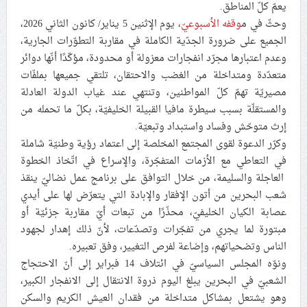
يعمّ كلّ المناطق.
علماء البحرين: طلب الترخيص والإجازة من السلطة في
وحثّ في م
وقفه الأسبوعيّ
، يوم الإثنين 5 يناير/ كانون الثاني 2026،
ممارسة الشعائر الحسينيّة هو في حقيقته محاربة لقضيّة
الجميع على ضرورة الجدّية الكاملة في مقاربة التطوّرات الجارية،
الإمام الحسين «ع»
وعدم اعتبارها مجرّد انفجارات معزولة أو محدودة، مؤكّدًا أنّها دوائر
متعدّدة ومتداخلة من الغضب والاحتقان، تلتقي جميعها بملفّات
لجنة مراسم الوداع والتشييع ومواراة الجثمان للإمام الشهيد
مصيريّة تهمّ كلّ المواطنين، وتنتهي عند غياب الدولة العادلة
السيّد علي الحسيني الخامنئي تنشر تفاصيل التشييع في
والمستقلّة بسبب سيطرة مافيا القبيلة الخليفيّة، بكلّ ما تحمله من
إيران والعراق
إرث متوحّش وفساد واستبداد وتبعيّة.
وكرّر الدعوة لقوى المجتمع المخلصة إلى اعتماد رؤية وطنيّة شاملة
في التعاطي مع الأزمات المتفجّرة، والإسراع في اتّخاذ الخطوة
العاجلة والسليمة، من خلال التوافق على برنامج عمل نضاليّ ينقذ
شعب البحرين من أتون الإفقار والإبادة التي يتعرّض لها على أيدي
عصابة الكيان الخليفيّ، محذّرًا من تبعات أيّ مقاربة جزئيّة أو
مبتورة لما يجري من تفجّرات وتصدّعات، لأنّ ذلك إهدار لجهود
الناس وتضحياتهم، وإضاعة لفرص التغيير، وفق تعبيره.
ونوّه المجلس السياسيّ في ائتلاف 14 فبراير إلى أنّ الاحتجاج
الشعبيّ في البحرين يبلغ اليوم ذروة الانتقال إلى الانفجار الكبير،
وهو يشتعل بمشاكل متداخلة من فقدان العيش الكريم والسكن