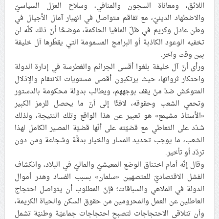
اللائق، ومعاناة السجون والمنافي، وسلاح العزل السياسيّ
والاضطهاد الدينيّ، مع تفاقم متواصل في انهيار آمال الأجيال في
وطن عادل وكريم في ظلّ المافيا الحاكمة، موضحًا أنّ ذلك كلّه لن
تخفيه الوعود الكاذبة أو البرامج المسمومة التي يقطّرها آل خليفة
بين وقت وآخر.
ورأى أنّ آل خليفة بلغوا أقسى الجرائم والغطرسة في إدارة الدولة
واحتكار ثرواتها، حيث يرتكبون أقصى مستويات الانتقام والإذلال
المتوحّش ضدّ منْ يقف بوجههم، ويطالب بدولة محكومة بالدستور
وتحمي الشعب وحقوقه، لافتًا إلى أنّ ما يحصل للرمز الكبير
«الأستاذ مشيمع» هو تعبير عن هذا الواقع وتلك النتيجة، ولذلك
شدّد على التعاطي مع قضيّته على أنّها قضيّة المصير الكامل لهذا
الشعب، ما يوجب تحديد المسار والخيار بدقّة وشجاعة ومن دون
تردّد أو تأخير.
وقال إنّه أمام اختناق الوضع المعيشيّ والماليّ في البلاد، وانكشاف
الفشل الاقتصاديّ للمتصهين «سلمان» بسبب الفساد وهدر أموال
الدولة في الملاهي والسباقات؛ فإنّ المطلوب أن يتواصل احتجاج
العاطلين عن العمل والمحرومين من حقوق السكن والحياة الكريمة،
وأن تتلاقى الاحتجاجات لتصبح احتجاجات جماعيّة وطنيّة تشمل