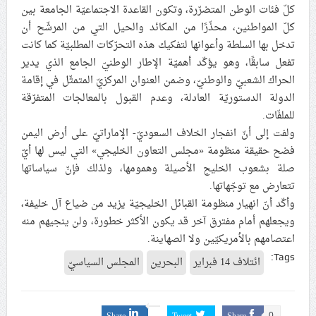
كلّ فئات الوطن المتضرّرة، وتكون القاعدة الاجتماعيّة الجامعة بين
كلّ المواطنين، محذّرًا من المكائد والحيل التي من المرشّح أن
تدخل بها السلطة وأعوانها لتفكيك هذه التحرّكات المطلبيّة كما كانت
تفعل سابقًا، وهو يؤكّد أهميّة الإطار الوطنيّ الجامع الذي يدير
الحراك الشعبيّ والوطنيّ، وضمن العنوان المركزيّ المتمثّل في إقامة
الدولة الدستوريّة العادلة، وعدم القبول بالمعالجات المتفرّقة
للملفّات.
ولفت إلى أنّ انفجار الخلاف السعوديّ- الإماراتيّ على أرض اليمن
فضح حقيقة منظومة «مجلس التعاون الخليجي» التي ليس لها أيّ
صلة بشعوب الخليج الأصيلة وهمومها، ولذلك فإنّ سياساتها
تتعارض مع توجّهاتها.
وأكّد أنّ انهيار منظومة القبائل الخليجيّة يزيد من ضياع آل خليفة،
ويجعلهم أمام مفترق آخر قد يكون الأكثر خطورة، ولن ينجيهم منه
اعتصامهم بالأمريكيّين ولا الصهاينة.
Tags:
ائتلاف 14 فبراير
البحرين
المجلس السياسيّ
0