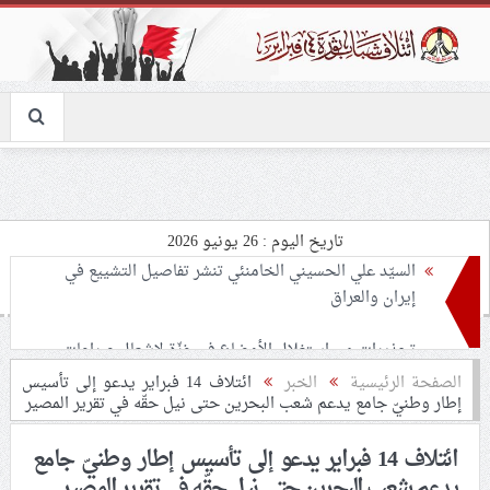
تاريخ اليوم : 26 يونيو 2026
تحذيرات من استغلال الأوضاع في غزّة لإشعال صراعات
داخليّة تخدم الاحتلال
ملفّ إنسانيّ مؤلم.. الأسيرات الفلسطينيّات بين القمع
الصفحة الرئيسية
الخبر
ائتلاف 14 فبراير يدعو إلى تأسيس
إطار وطنيّ جامع يدعم شعب البحرين حتى نيل حقّه في تقرير المصير
والإهمال الطبي
ائتلاف 14 فبراير يدعو إلى تأسيس إطار وطنيّ جامع
55 مأتمًا وحسينيّة يعترضون على الإجراءات القمعيّة للنظام
يدعم شعب البحرين حتى نيل حقّه في تقرير المصير