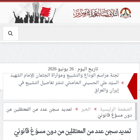
تاريخ اليوم : 26 يونيو 2026
تحذيرات من استغلال الأوضاع في غزّة لإشعال صراعات
داخليّة تخدم الاحتلال
ملفّ إنسانيّ مؤلم.. الأسيرات الفلسطينيّات بين القمع
الصفحة الرئيسية
الخبر
تمديد سجن عدد من المعتقلين من
دون مسوّغ قانونيّ
والإهمال الطبي
تمديد سجن عدد من المعتقلين من دون مسوّغ قانونيّ
55 مأتمًا وحسينيّة يعترضون على الإجراءات القمعيّة للنظام