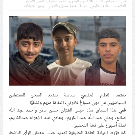
في :
20 نوفمبر 2025
In:
أسرى البحرين
,
اخبار محلية
,
عناوين الأخبار
في موسم عاشوراء
العلامات:
النظام الخليفيّ
,
النيابة العامّة
,
مسوّغ قانونيّ
بدون تعليقات
النظام الخليفيّ يدسّ عيونه بين المشاركين في مواكب العزاء
ويعتقل العشرات من الشبّان
الموقف الأسبوعيّ: شعب البحرين سيقطع الأيدي التي تنال
من شعائر عاشوراء.. ولن يساوم على هويّته وقيمه في
الحريّة والتحرير
مقال: عاشوراء البحرين… ميدان جهاد بالكلمة
يعتمد النظام الخليفيّ سياسة تمديد السجن للمعتقلين
الفقيه القائد قاسم: لن تقتلوا الحسين.. إنّ الحسين سيقتل
السياسيّين من دون مسوّغ قانونيّ، انتقامًا منهم وتشفيًّا.
طاغوتيّتكم
ففي هذا السياق مدّد حبس الشبّان حسن مطر وأحمد عبد الله
صالح، وعلي عبد الله عبد الكريم، وهادي عبد الزهراء عبدالكريم،
انطلاق المحادثات الإيرانيّة- الأمريكيّة في سويسرا
لمدّة أسبوع على ذمّة التحقيق.
كما قرّرت النيابة العامّة الخليفيّة تمديد حبس معتقل الرأي الناشط