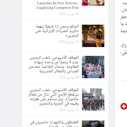
يد.
Launches Its First Activity:
Legalizing Corruption First
ان،
08 يونيو 2026
خفر
قيقة ما
الحكم بسجن 12 شيعيًّا بتهمة
تحة
«تأييد الضربات الإيرانيّة على
البحرين»
16 يونيو 2026
از،
لي،
الموقف الأسبوعيّ: شعب البحرين
جزء لا يتجزّأ من وحدة جبهات
المقاومة.. ونحذّر الطاغية حمد من
المساس بالشعائر الحسينيّة
08 يونيو 2026
الموقف الأسبوعيّ: شعب البحرين
سيقطع الأيدي التي تنال من شعائر
عاشوراء.. ولن يساوم على هويّته
وقيمه في الحريّة والتحرير
22 يونيو 2026
المعتقلون والشهداء حاضرون في
عيد الأضحى المبارك