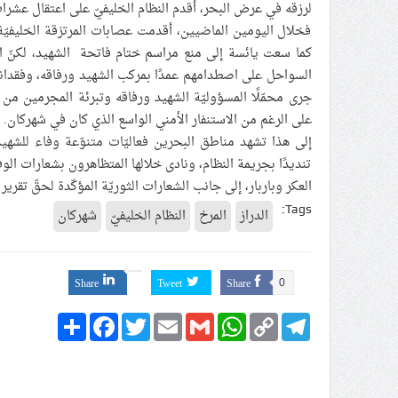
لرزقه في عرض البحر، أقدم النظام الخليفيّ على اعتقال عشر
فخلال اليومين الماضيين، أقدمت عصابات المرتزقة الخليفيّة 
كما سعت يائسة إلى منع مراسم ختام فاتحة الشهيد، لكنّ الج
جرى محمّلًا المسؤوليّة الشهيد ورفاقه وتبرئة المجرمين م
على الرغم من الاستنفار الأمني الواسع الذي كان في شهركان.
إلى هذا تشهد مناطق البحرين فعاليّات متنوّعة وفاء للشهيد
تنديدًا بجريمة النظام، ونادى خلالها المتظاهرون بشعارات ال
العكر وباربار، إلى جانب الشعارات الثوريّة المؤكّدة لحقّ تقرير 
Tags:
الدراز
المرخ
النظام الخليفيّ
شهركان
Share
Tweet
Share
0
Share
Facebook
Twitter
Email
Gmail
WhatsApp
Copy
Telegram
Link