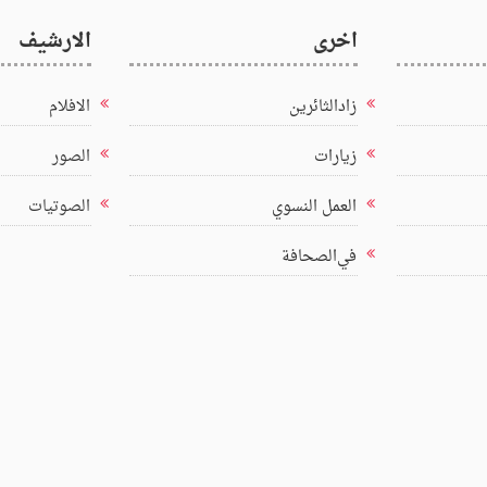
اخرى
الارشيف
زادالثائرين
الافلام
زيارات
الصور
العمل النسوي
الصوتيات
في‌الصحافة