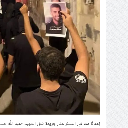
إمعانًا منه في التستّر على جريمة قتل الشهيد «عبد الله ح