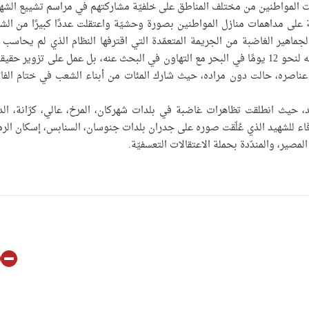
ات المواطنين من مختلف المناطق على خلفيّة مشاركتهم في مراسم تشييع الشه
على مداهمات منازل المواطنين بصورة وحشيّة واعتقلت عددًا كبيرًا من الشبّ
ماهير الغاضبة من الجريمة المتعمّدة التي اقترفها النظام الذي لم يحاسب 
السواحل على اصطدامهم عمدًا بمركب الشهيد ورفاقه، وفقدانه لنحو 12 يومًا في البحر مع التهاون في البحث عنه، بل عمل على تزوير ح
ن عناصره، حالت دون مراده، حيث شارك المئات من أبناء الشعب في ختام الفا
، حيث انطلقت تظاهرات غاضبة في بلدات شهركان، المرخ، عالي، كرّانة، الدر
وفاء للشهيد الذي عُلّقت صوره على جدران بلدات جنوسان، السنابس، إسكان الرم
المصير، والمندّدة بحملة الاعتقالات التعسفيّة.