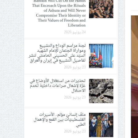
Bahrain Will Cut Off the Hands
That Encroach Upon the Rituals
ي الحريّة والتحرير
of Ashura and Will Never
Compromise Their Identity or
Their Values of Freedom and
Liberation
24 يونيو 2026
لجنة مراسم الوداع والتشييع
ومواراة الجثمان للإمام الشهيد
ة الإمام الحسين «ع»
السيّد علي الحسيني الخامنئي تنشر
تفاصيل التشييع في إيران والعراق
يع في إيران والعراق
23 يونيو 2026
تحذيرات من استغلال الأوضاع في
غزّة لإشعال صراعات داخليّة تخدم
الاحتلال
23 يونيو 2026
ملفّ إنسانيّ مؤلم.. الأسيرات
الفلسطينيّات بين القمع والإهمال
الطبي
23 يونيو 2026