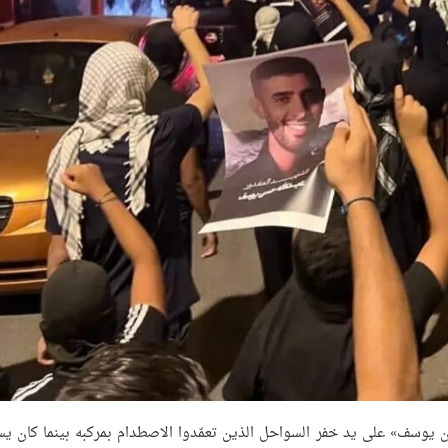
سن يوسف» على يد خفر السواحل الذين تعمّدوا الاصطدام بمركبه بينما كان ي