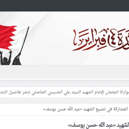
 غزّة لإشعال صراعات داخليّة تخدم الاحتلال
فلسطينيّات بين القمع والإهمال الطبي
 المشاركة في تشييع الشهيد «عبد الله حسن يوسف»
الشهيد «عبد الله حسن يوسف»
 المشاركين في مواكب العزاء ويعتقل العشرات من الشبّان