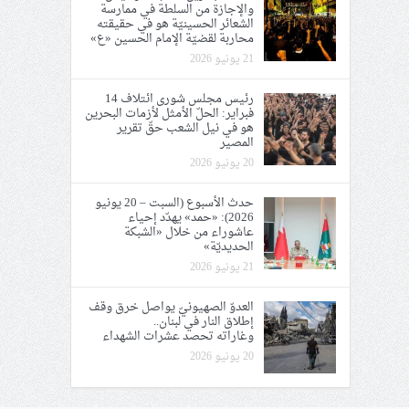
والإجازة من السلطة في ممارسة
الشعائر الحسينيّة هو في حقيقته
محاربة لقضيّة الإمام الحسين «ع»
21 يونيو 2026
رئيس مجلس شورى ائتلاف 14
فبراير: الحلّ الأمثل لأزمات البحرين
هو في نيل الشعب حقّ تقرير
المصير
20 يونيو 2026
حدث الأسبوع (السبت – 20 يونيو
2026): «حمد» يهدّد إحياء
عاشوراء من خلال «الشبكة
الحديديّة»
21 يونيو 2026
العدوّ الصهيونيّ يواصل خرق وقف
إطلاق النار في لبنان..
وغاراته تحصد عشرات الشهداء
20 يونيو 2026