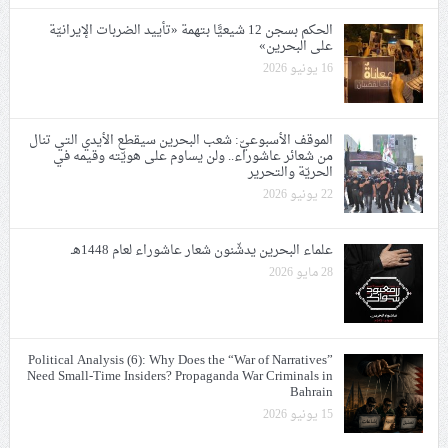
الحكم بسجن 12 شيعيًّا بتهمة «تأييد الضربات الإيرانيّة
على البحرين»
16 يونيو 2026
الموقف الأسبوعيّ: شعب البحرين سيقطع الأيدي التي تنال
من شعائر عاشوراء.. ولن يساوم على هويّته وقيمه في
الحريّة والتحرير
22 يونيو 2026
علماء البحرين يدشّنون شعار عاشوراء لعام 1448هـ
28 مايو 2026
Political Analysis (6): Why Does the “War of Narratives”
Need Small-Time Insiders? Propaganda War Criminals in
Bahrain
15 يونيو 2026