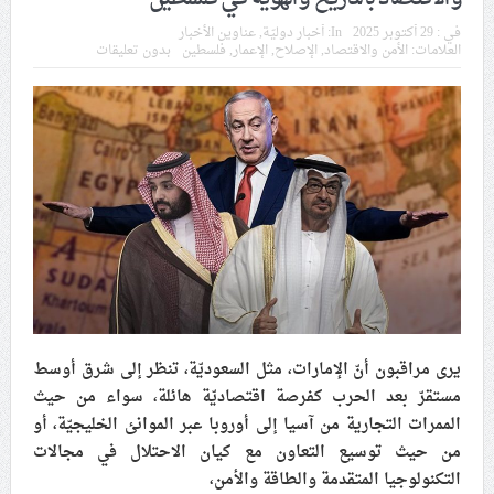
في موسم عاشوراء
في :
29 أكتوبر 2025
In:
أخبار دوليّة
,
عناوين الأخبار
العلامات:
الأمن والاقتصاد
,
الإصلاح
,
الإعمار
,
فلسطين
بدون تعليقات
النظام الخليفيّ يدسّ عيونه بين المشاركين في مواكب العزاء
ويعتقل العشرات من الشبّان
الموقف الأسبوعيّ: شعب البحرين سيقطع الأيدي التي تنال
من شعائر عاشوراء.. ولن يساوم على هويّته وقيمه في
الحريّة والتحرير
مقال: عاشوراء البحرين… ميدان جهاد بالكلمة
الفقيه القائد قاسم: لن تقتلوا الحسين.. إنّ الحسين سيقتل
يرى مراقبون أنّ الإمارات، مثل السعوديّة، تنظر إلى شرق أوسط
طاغوتيّتكم
مستقرّ بعد الحرب كفرصة اقتصاديّة هائلة، سواء من حيث
الممرات التجارية من آسيا إلى أوروبا عبر الموانئ الخليجيّة، أو
من حيث توسيع التعاون مع كيان الاحتلال في مجالات
انطلاق المحادثات الإيرانيّة- الأمريكيّة في سويسرا
التكنولوجيا المتقدمة والطاقة والأمن،