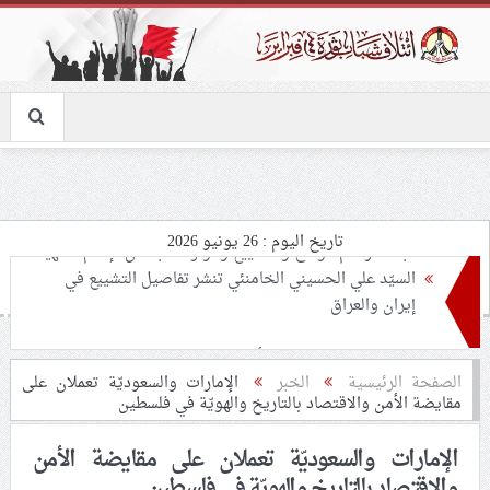
تاريخ اليوم : 26 يونيو 2026
تحذيرات من استغلال الأوضاع في غزّة لإشعال صراعات
داخليّة تخدم الاحتلال
ملفّ إنسانيّ مؤلم.. الأسيرات الفلسطينيّات بين القمع
الصفحة الرئيسية
الخبر
الإمارات والسعوديّة تعملان على
مقايضة الأمن والاقتصاد بالتاريخ والهويّة في فلسطين
والإهمال الطبي
الإمارات والسعوديّة تعملان على مقايضة الأمن
55 مأتمًا وحسينيّة يعترضون على الإجراءات القمعيّة للنظام
والاقتصاد بالتاريخ والهويّة في فلسطين