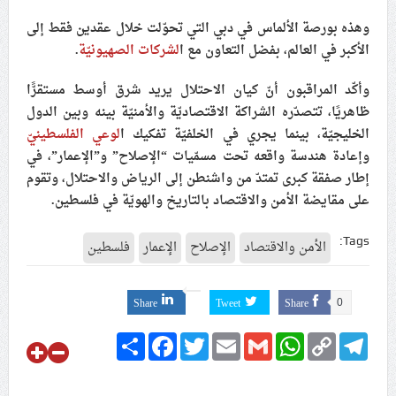
علماء البحرين: طلب الترخيص والإجازة من السلطة في
وهذه بورصة الألماس في دبي التي تحوّلت خلال عقدين فقط إلى
ممارسة الشعائر الحسينيّة هو في حقيقته محاربة لقضيّة
الأكبر في العالم، بفضل التعاون مع ا
لشركات الصهيونيّة
.
الإمام الحسين «ع»
وأكّد المراقبون أنّ كيان الاحتلال يريد شرق أوسط مستقرًّا
لجنة مراسم الوداع والتشييع ومواراة الجثمان للإمام الشهيد
ظاهريًا، تتصدّره الشراكة الاقتصاديّة والأمنيّة بينه وبين الدول
السيّد علي الحسيني الخامنئي تنشر تفاصيل التشييع في
الخليجيّة، بينما يجري في الخلفيّة تفكيك ا
لوعي الفلسطينيّ
إيران والعراق
وإعادة هندسة واقعه تحت مسمّيات “الإصلاح” و”الإعمار”، في
إطار صفقة كبرى تمتدّ من واشنطن إلى الرياض والاحتلال، وتقوم
على مقايضة الأمن والاقتصاد بالتاريخ والهويّة في فلسطين.
Tags:
الأمن والاقتصاد
الإصلاح
الإعمار
فلسطين
Share
Tweet
Share
0
Share
Facebook
Twitter
Email
Gmail
WhatsApp
Copy
Telegram
Link