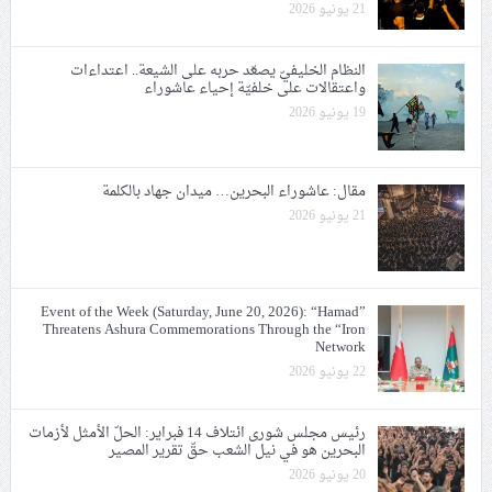
21 يونيو 2026
النظام الخليفيّ يصعّد حربه على الشيعة.. اعتداءات
واعتقالات على خلفيّة إحياء عاشوراء
19 يونيو 2026
مقال: عاشوراء البحرين… ميدان جهاد بالكلمة
21 يونيو 2026
Event of the Week (Saturday, June 20, 2026): “Hamad”
Threatens Ashura Commemorations Through the “Iron
Network
22 يونيو 2026
رئيس مجلس شورى ائتلاف 14 فبراير: الحلّ الأمثل لأزمات
البحرين هو في نيل الشعب حقّ تقرير المصير
20 يونيو 2026