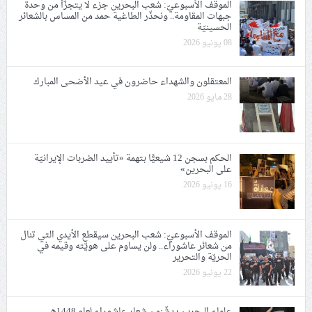
الموقف الأسبوعيّ: شعب البحرين جزء لا يتجزّأ من وحدة
جبهات المقاومة.. ونحذّر الطاغية حمد من المساس بالشعائر
الحسينيّة
08 يونيو 2026
المعتقلون والشهداء حاضرون في عيد الأضحى المبارك
28 مايو 2026
الحكم بسجن 12 شيعيًّا بتهمة «تأييد الضربات الإيرانيّة
على البحرين»
16 يونيو 2026
الموقف الأسبوعيّ: شعب البحرين سيقطع الأيدي التي تنال
من شعائر عاشوراء.. ولن يساوم على هويّته وقيمه في
الحريّة والتحرير
22 يونيو 2026
علماء البحرين يدشّنون شعار عاشوراء لعام 1448هـ