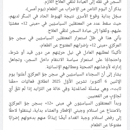
السجن في نقله إلى العيادة لتلقي العلاج اللازم.
علماء البحرين: طلب الترخيص والإجازة من السلطة في
يذكر أنّ اليوم الثامن من الإضراب عن الطعام (يوم أمس)،
ممارسة الشعائر الحسينيّة هو في حقيقته محاربة لقضيّة
سجّل بداية وقوع الأسرى نتيجة الهبوط الحاد في السكّر لديهم،
الإمام الحسين «ع»
حيث سقط عدد من المعتقلين السياسيّين في «مبنى 12» مغشيًا
عليهم، ونُقلوا إلى عيادة السجن لتلقّي العلاج.
لجنة مراسم الوداع والتشييع ومواراة الجثمان للإمام الشهيد
يأتي هذا في ظلّ استمرار المعتقلين السياسيّين في سجن جوّ
السيّد علي الحسيني الخامنئي تنشر تفاصيل التشييع في
المركزي «مبنى 12» بإضرابهم المفتوح عن الطعام،
إيران والعراق
تأكيدًا لمطلبهم العادل في نيل حريّتهم من دون قيد أو شرط،
واحتجاجًا على استمرار سياسة الانـتقام داخل السجن، وتجاهل
إدارته لأوضاعهم الصحيّة ومطالبهم الإنسانيّة.
يشار إلى أنّ السجناء السياسيّين في سجن جوّ المركزيّ أعلنوا يوم
الإثنين 6 أكتوبر/ تشرين الأوّل 2025 انطلاق فعاليّات «حقّنا
ثابت»، وهِي سِلسلَة تَصاعُديّة وفِي حَالة مِن التَزايد إذا لَم تلقَ أيّ
تَجاوُبٍ مِن المَعنيين.
وبدأ المعتقلون السياسيّون في مبنى «12» بسجن جوّ المركزيّ
بالامتناع عن استلام وجبتي الإفطار والعشاء بداية، لينتقلوا لاحقًا
إلى رفض استلام وجبة الغداء أيضًا إيذانًا منهم بدخولهم إضرابًا
مفتوحًا عن الطعام.