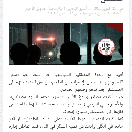
في موسم عاشوراء
في :
22 أكتوبر 2025
In:
أسرى البحرين
,
اخبار محلية
,
عناوين الأخبار
العلامات:
البحرين
,
سجن جوّ
,
مبنى 12
بدون تعليقات
النظام الخليفيّ يدسّ عيونه بين المشاركين في مواكب العزاء
ويعتقل العشرات من الشبّان
الموقف الأسبوعيّ: شعب البحرين سيقطع الأيدي التي تنال
من شعائر عاشوراء.. ولن يساوم على هويّته وقيمه في
الحريّة والتحرير
مقال: عاشوراء البحرين… ميدان جهاد بالكلمة
أفيد، مع دخول المعتقلين السياسيّين في سجن جوّ «مبنى
12» يومهم التاسع من الإضراب عن الطعام، عن نقل العديد منهم إلى
المستشفى بعد تدهو وضعهم الصحيّ.
الفقيه القائد قاسم: لن تقتلوا الحسين.. إنّ الحسين سيقتل
حيث أكّدت مصادر وقوع الأسير «السيّد محمد السيّد مصطفى»،
طاغوتيّتكم
والأسير «علي العريبي (المصاب بالضغط)» مغشيًا عليهما ما استدعى
نقلهما إلى المستشفى بسيارة إسعاف.
كما ذكرت المصادر سقوط الأسير «علي يوسف الطويل» إثر آلام
انطلاق المحادثات الإيرانيّة- الأمريكيّة في سويسرا
حادّة في الكُلى وانخفاض نسبة السكّر في الدم، فيما تُماطل إدارة