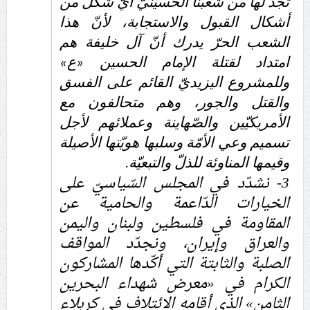
تجد لها من شعبنا الحسينيّ أيّ شكل من
أشكال القبول والاستجابة، لأنّ هذا
الشعب الحرّ يدرك أنّ آل خليفة هم
امتداد لقتلة الإمام الحسين «ع»
وللمشروع اليزيديّ القائم على الفسق
والقتل والجور، وهم متحالفون مع
الأمريكيّين والصّهاينة وعملائهم لأجل
تسميم وعي الأمّة وسلبها هويّتها الأصيلة
وقيمها المناوئة للذلّ والتبعيّة.
3- نشدّد في المجلس السّياسيّ على
الخيارات الدّاعمة والحامية عن
المقاومة في فلسطين ولبنان واليمن
والعراق وإيران، ونجدّد المواقف
الصلبة والثابتة التي أكّدها المشاركون
الكرام في «معرض شهداء البحرين
الثامن» الذي أقامه الائتلاف في كربلاء