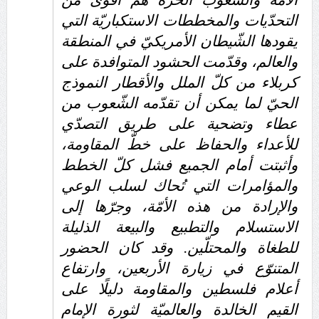
الأمّة والشّعوب الحرّة هم أقوى من
التحدّيات والمخططات الاستكباريّة التي
يقودها الشّيطان الأمريكيّ في المنطقة
والعالم، وقدّمت الحشود المتوافدة على
كربلاء من كلّ الملل والأقطار النموذج
الحيّ لما يمكن أن تقدّمه الشّعوب من
عطاء وتضحية على طريق التصدّي
للأعداء والحفاظ على خطّ المقاومة،
وأثبتت أمام الجميع فشل كلّ الخطط
والمؤامرات التي تُحاك لسلب الوعي
والإرادة من هذه الأمّة، وجرّها إلى
الاستسلام والتطبيع والبيعة الذليلة
للطغاة والمحتلّين. وقد كان الحضور
المتنوّع في زيارة الأربعين، وارتفاع
أعلام فلسطين والمقاومة دليلًا على
القيم الخالدة والعالميّة لثورة الإمام