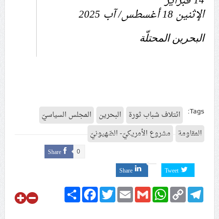
14 فبراير
الإثنين 18 أغسطس/ آب 2025
البحرين المحتلّة
Tags:
ائتلاف شباب ثورة
البحرين
المجلس السياسيّ
المقاومة
مشروع الأمريكيّ- الصّهيونيّ
Share
0
Share
Tweet
Share
Facebook
Twitter
Email
Gmail
WhatsApp
Copy
Telegram
Link