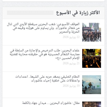
الأكثر زيارة في الأسبوع
الموقف الأسبوعيّ: شعب البحرين سيقطع الأيدي التي تنال
من شعائر عاشوراء.. ولن يساوم على هويّته وقيمه في
الحريّة والتحرير
22 يونيو 2026
علماء البحرين: طلب الترخيص والإجازة من السلطة في
ممارسة الشعائر الحسينيّة هو في حقيقته محاربة لقضيّة
الإمام الحسين «ع»
21 يونيو 2026
النظام الخليفيّ يصعّد حربه على الشيعة.. اعتداءات
واعتقالات على خلفيّة إحياء عاشوراء
19 يونيو 2026
مقال: عاشوراء البحرين… ميدان جهاد بالكلمة