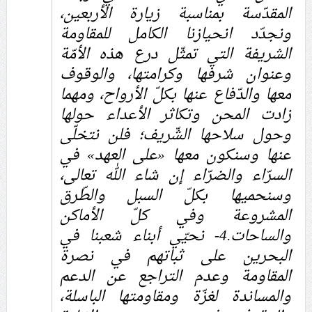
المقدّسة بمناسبة زيارة الأربعين،
ونجدّد انحيازنا الكامل للمقاومة
الشريفة التي تمثّل درع هذه الأمّة
وعنوان شرفها وكرامتها، والوقوف
معها والدّفاع عنها بكلّ الأرواح، ومهما
زادت المحن وتكاثر الأعداء حولها
وحول سلاحها الشّريف؛ فلن نتخلّى
عنها وسنكون معها «على العهد» في
السرّاء والضرّاء إن شاء الله تعالى،
وسنحميها بكلّ السبل والطّرق
المشروعة وفي كلّ الأماكن
والساحات.4- نحيّي أبناء شعبنا في
البحرين على ثباتهم في نصرة
المقاومة وعدم التراجع عن الدعم
والمساندة لغزّة ومقاومتها الباسلة،