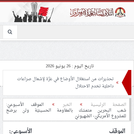
تاريخ اليوم : 26 يونيو 2026
تحذيرات من استغلال الأوضاع في غزّة لإشعال صراعات
داخليّة تخدم الاحتلال
ملفّ إنسانيّ مؤلم.. الأسيرات الفلسطينيّات بين القمع
الصفحة الرئيسية
الخبر
الموقف الأسبوعيّ:
شعب البحرين متمسّك بالمقاومة الحسينيّة ولن يرضخ
والإهمال الطبي
للمشروع الأمريكيّ- الصّهيونيّ
55 مأتمًا وحسينيّة يعترضون على الإجراءات القمعيّة للنظام
الموقف الأسبوعيّ: