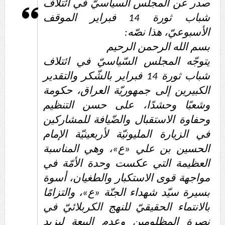
صدر عن المجلس السياسيّ في ائتلاف
علماء البحرين: طلب الترخيص والإجازة من السلطة في
شباب ثورة 14 فبراير الموقف
ممارسة الشعائر الحسينيّة هو في حقيقته محاربة لقضيّة
الأسبوعيّ، هذا نصّه:
الإمام الحسين «ع»
بسم الله الرحمن الرحيم
لجنة مراسم الوداع والتشييع ومواراة الجثمان للإمام الشهيد
يتوجّه المجلس السّياسيّ في ائتلاف
السيّد علي الحسيني الخامنئي تنشر تفاصيل التشييع في
شباب ثورة 14 فبراير بالشّكر والتقدير
إيران والعراق
الكبيرين إلى جمهوريّة العراق، حكومة
وشعبًا وحشدًا، على حسن التنظيم
وحفاوة الاستقبال والضّيافة للمشاركين
في الزيارة المليونيّة لأربعينيّة الإمام
الحسين بن علي «ع»، وهي المناسبة
العظيمة التي عكست وحدة الأمّة في
مواجهة قوى الاستكبار والطغيان، أسوة
بسيرة سيّد شهداء الجنّة «ع»، والتزامًا
بالانتماء الحقيقيّ للنهج الكربلائيّ في
نصرة المظلومين وعدم البيعة ليزيد