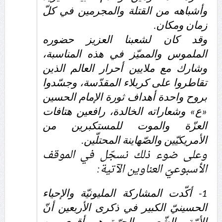
وأشباهه من القتلة والمجرمين في كلّ
زمان ومكان.
وقد كان لشعبنا العزيز حضوره
الملموس والمميّز في هذه المناسبة،
وشارك مع ملايين أحرار العالم الذين
تقاطروا على كربلاء المقدّسة، وجسّدوا
بروح واحدة أهداف ثورة الإمام الحسين
«ع» وشعاراته الخالدة، رافعين هتافات
العزّة والموت للمستكبرين من
الأمريكيّين والصّهاينة المحتلّين.
وعلى ضوء ذلك نسجّل في الموقف
الأسبوعيّ العناوين الآتية:
1- أكّدت المشاركة المليونيّة والإحياء
الحسينيّ الكبير في ذكرى الأربعين أنّ