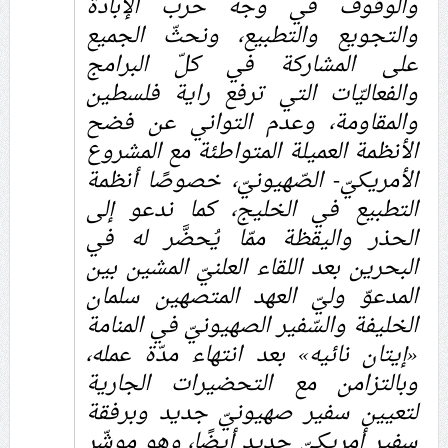
والوقوف في وجه حرب الإبادة
والتجويع والتطبيع، ونحثّ الجميع
على المشاركة في كلّ البرامج
والفعاليّات التي ترفع راية فلسطين
والمقاومة، وعدم التواني عن فضح
الأنظمة العميلة المتواطئة مع المشروع
الأمريكيّ- الصّهيونيّ، خصوصًا أنظمة
التطبيع في الخليج، كما ندعو إلى
الحذر واليقظة ممّا يُحضَّر له في
البحرين بعد اللقاء العلنيّ المشين بين
المدعوّ وليّ العهد المتصهين سلمان
الخليفة والسّفير الصهيونيّ في المنامة
«إيتان نائيه» بعد انتهاء مدّة عمله،
وبالتزامن مع التحضيرات الجارية
لتعيين سفير صهيونيّ جديد وبرفقة
سفير أمريكيّ جديد أيضًا، وهو موشّر