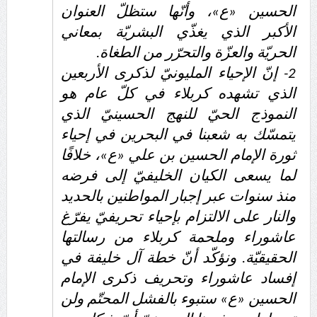
الحسين «ع»، وأنّها ستظلّ العنوان
الأكبر الذي يغذّي البشريّة بمعاني
الحريّة والعزّة والتحرّر من الطغاة.
2- إنّ الإحياء المليونيّ لذكرى الأربعين
الذي تشهده كربلاء في كلّ عام هو
النموذج الحيّ للنهج الحسينيّ الذي
يتمسّك به شعبنا في البحرين في إحياء
ثورة الإمام الحسين بن علي «ع»، خلافًا
لما يسعى الكيان الخليفيّ إلى فرضه
منذ سنوات عبر إجبار المواطنين بالحديد
والنار على الالتزام بإحياء تحريفيّ يفرّغ
عاشوراء وملحمة كربلاء من رسالتها
الحقيقيّة. ونؤكّد أنّ خطة آل خليفة في
إفساد عاشوراء وتحريف ذكرى الإمام
الحسين «ع» ستبوء بالفشل المحتّم ولن