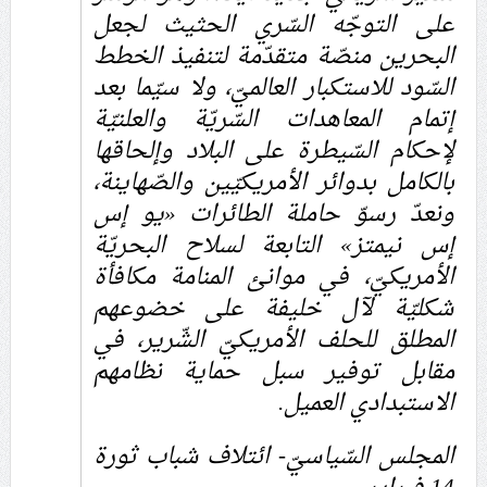
على التوجّه السّري الحثيث لجعل
البحرين منصّة متقدّمة لتنفيذ الخطط
السّود للاستكبار العالميّ، ولا سيّما بعد
إتمام المعاهدات السّريّة والعلنيّة
لإحكام السّيطرة على البلاد وإلحاقها
بالكامل بدوائر الأمريكيّين والصّهاينة،
ونعدّ رسوّ حاملة الطائرات «يو إس
إس نيمتز» التابعة لسلاح البحريّة
الأمريكيّ، في موانئ المنامة مكافأة
شكليّة لآل خليفة على خضوعهم
المطلق للحلف الأمريكيّ الشّرير، في
مقابل توفير سبل حماية نظامهم
الاستبدادي العميل.
المجلس السّياسيّ- ائتلاف شباب ثورة