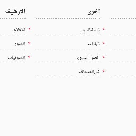
اخرى
الارشيف
زادالثائرين
الافلام
زيارات
الصور
العمل النسوي
الصوتيات
في‌الصحافة