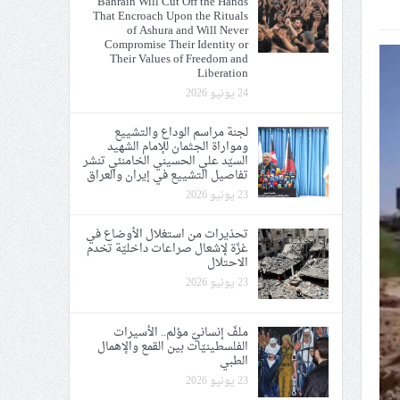
Bahrain Will Cut Off the Hands
That Encroach Upon the Rituals
ي الحريّة والتحرير
of Ashura and Will Never
Compromise Their Identity or
Their Values of Freedom and
Liberation
24 يونيو 2026
لجنة مراسم الوداع والتشييع
ومواراة الجثمان للإمام الشهيد
ة الإمام الحسين «ع»
السيّد علي الحسيني الخامنئي تنشر
تفاصيل التشييع في إيران والعراق
يع في إيران والعراق
23 يونيو 2026
تحذيرات من استغلال الأوضاع في
غزّة لإشعال صراعات داخليّة تخدم
الاحتلال
23 يونيو 2026
ملفّ إنسانيّ مؤلم.. الأسيرات
الفلسطينيّات بين القمع والإهمال
الطبي
23 يونيو 2026