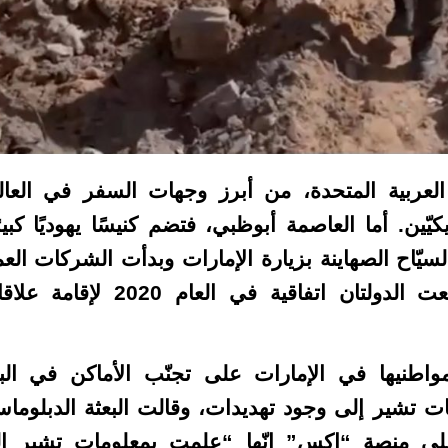
 العربية المتحدة، من أبرز وجهات السفر في العال
ين. أما العاصمة أبوظبي، فتضم كنيسًا يهوديًا كبيرً
سيّاح الصهاينة بزيارة الإمارات وبدأت الشركات الع
في الدولة الخليجية العربية بعد أن وقّعت الدولتان اتفاقية في العام 2020
مواطنيها في الإمارات على تجنّب الأماكن في البل
ات تشير إلى وجود تهديدات، وقالت البعثة الدبلوماسي
 على منصة “إكس” إنّها “علمت بمعلومات تشير إ