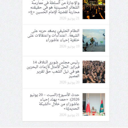
والإجازة من السلطة في ممارسة
الشعائر الحسينيّة هو في حقيقته
محاربة لقضيّة الإمام الحسين «ع»
21 يونيو 2026
النظام الخليفيّ يصعّد حربه على
الشيعة.. اعتداءات واعتقالات على
خلفيّة إحياء عاشوراء
19 يونيو 2026
رئيس مجلس شورى ائتلاف 14
فبراير: الحلّ الأمثل لأزمات البحرين
هو في نيل الشعب حقّ تقرير
المصير
20 يونيو 2026
حدث الأسبوع (السبت – 20 يونيو
2026): «حمد» يهدّد إحياء
عاشوراء من خلال «الشبكة
الحديديّة»
21 يونيو 2026