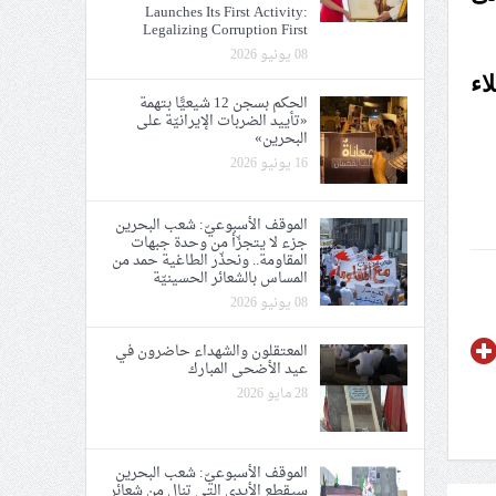
Launches Its First Activity:
Legalizing Corruption First
08 يونيو 2026
اء
الحكم بسجن 12 شيعيًّا بتهمة
«تأييد الضربات الإيرانيّة على
البحرين»
16 يونيو 2026
الموقف الأسبوعيّ: شعب البحرين
جزء لا يتجزّأ من وحدة جبهات
المقاومة.. ونحذّر الطاغية حمد من
المساس بالشعائر الحسينيّة
08 يونيو 2026
المعتقلون والشهداء حاضرون في
عيد الأضحى المبارك
28 مايو 2026
الموقف الأسبوعيّ: شعب البحرين
سيقطع الأيدي التي تنال من شعائر