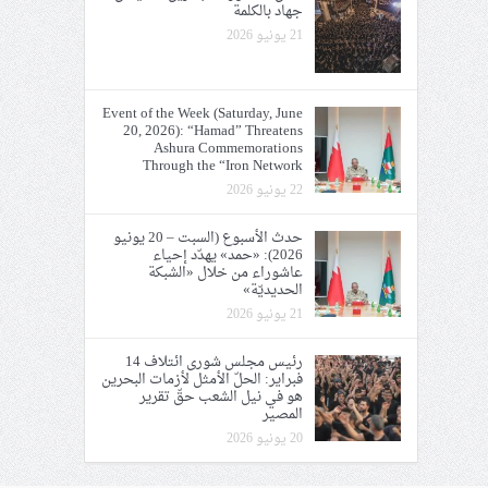
جهاد بالكلمة
21 يونيو 2026
Event of the Week (Saturday, June
20, 2026): “Hamad” Threatens
Ashura Commemorations
Through the “Iron Network
22 يونيو 2026
حدث الأسبوع (السبت – 20 يونيو
2026): «حمد» يهدّد إحياء
عاشوراء من خلال «الشبكة
الحديديّة»
21 يونيو 2026
رئيس مجلس شورى ائتلاف 14
فبراير: الحلّ الأمثل لأزمات البحرين
هو في نيل الشعب حقّ تقرير
المصير
20 يونيو 2026