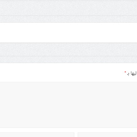
يها بـ
*