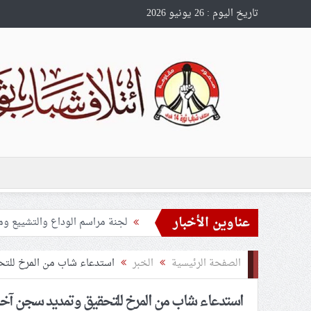
تاريخ اليوم : 26 يونيو 2026
عناوين الأخبار
تحذيرات من استغلال الأوضاع في
ملفّ إنسانيّ مؤلم.. الأسيرات ال
الصفحة الرئيسية
الخبر
استدعاء شاب من المرخ للت
55 مأتمًا وحسينيّة يعترضون على الإجراءات القمعيّة للنظام في موسم عاشوراء
استدعاء شاب من المرخ للتحقيق وتمديد سجن آخر
النظام الخليفيّ يدسّ عيونه بين