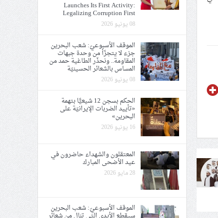
Launches Its First Activity:
Legalizing Corruption First
08 يونيو 2026
الموقف الأسبوعيّ: شعب البحرين
جزء لا يتجزّأ من وحدة جبهات
المقاومة.. ونحذّر الطاغية حمد من
المساس بالشعائر الحسينيّة
08 يونيو 2026
الحكم بسجن 12 شيعيًّا بتهمة
«تأييد الضربات الإيرانيّة على
البحرين»
16 يونيو 2026
المعتقلون والشهداء حاضرون في
عيد الأضحى المبارك
28 مايو 2026
الموقف الأسبوعيّ: شعب البحرين
سيقطع الأيدي التي تنال من شعائر