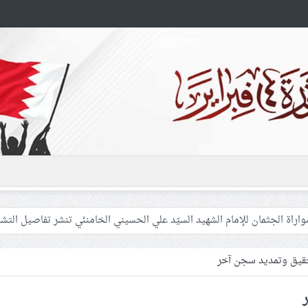
 غزّة لإشعال صراعات داخليّة تخدم الاحتلال
فلسطينيّات بين القمع والإهمال الطبي
حقيق وتمديد سجن آخر
 المشاركين في مواكب العزاء ويعتقل العشرات من الشبّان