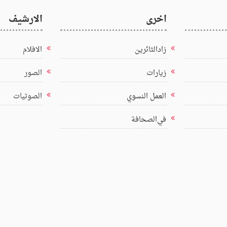
اخرى
الارشيف
زادالثائرين
الافلام
زيارات
الصور
العمل النسوي
الصوتيات
في‌الصحافة