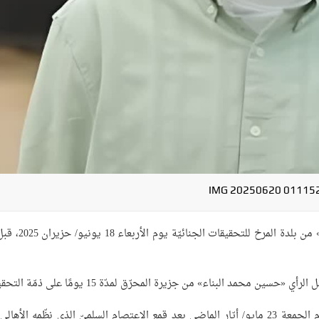
IMG 20250620 01115
استدعت أجهزة النظام الخليفيّ الشاب «السيّد محمد محمود» من بلدة المرخ 
محمد البناء» من جزيرة المحرّق لمدّة 15 يومًا على ذمّة التحقيق.
والبناء كان قد اعتقل مع عدد من الشبّان في بلدة الدراز يوم الجمعة 23 مايو/ أيّار الماضي بعد قمع الاعتصام السلميّ الذي نظّمه الأ