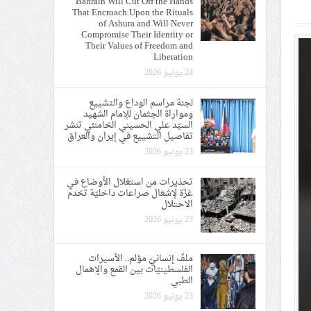
Bahrain Will Cut Off the Hands
That Encroach Upon the Rituals
ي الحريّة والتحرير
of Ashura and Will Never
Compromise Their Identity or
Their Values of Freedom and
Liberation
24 يونيو 2026
لجنة مراسم الوداع والتشييع
ومواراة الجثمان للإمام الشهيد
ة الإمام الحسين «ع»
السيّد علي الحسيني الخامنئي تنشر
تفاصيل التشييع في إيران والعراق
يع في إيران والعراق
23 يونيو 2026
تحذيرات من استغلال الأوضاع في
غزّة لإشعال صراعات داخليّة تخدم
الاحتلال
23 يونيو 2026
ملفّ إنسانيّ مؤلم.. الأسيرات
الفلسطينيّات بين القمع والإهمال
الطبي
23 يونيو 2026