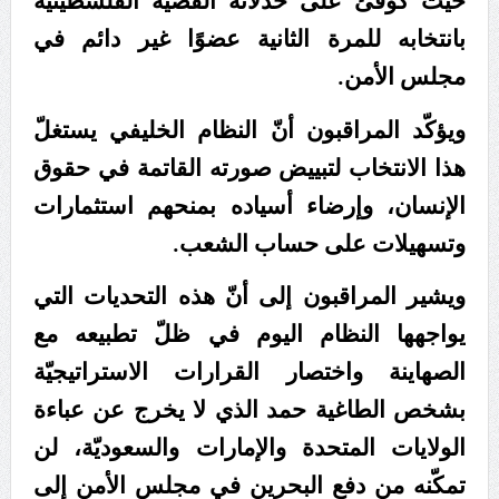
حيث كوفئ على خذلانه القضيّة الفلسطينيّة
علماء البحرين: طلب الترخيص والإجازة من السلطة في
بانتخابه للمرة الثانية عضوًا غير دائم في
ممارسة الشعائر الحسينيّة هو في حقيقته محاربة لقضيّة
مجلس الأمن.
الإمام الحسين «ع»
لجنة مراسم الوداع والتشييع ومواراة الجثمان للإمام الشهيد
ويؤكّد المراقبون أنّ النظام الخليفي يستغلّ
السيّد علي الحسيني الخامنئي تنشر تفاصيل التشييع في
هذا الانتخاب لتبييض صورته القاتمة في حقوق
إيران والعراق
الإنسان، وإرضاء أسياده بمنحهم استثمارات
وتسهيلات على حساب الشعب.
ويشير المراقبون إلى أنّ هذه التحديات التي
يواجهها النظام اليوم في ظلّ تطبيعه مع
الصهاينة واختصار القرارات الاستراتيجيّة
بشخص الطاغية حمد الذي لا يخرج عن عباءة
الولايات المتحدة والإمارات والسعوديّة، لن
تمكّنه من دفع البحرين في مجلس الأمن إلى