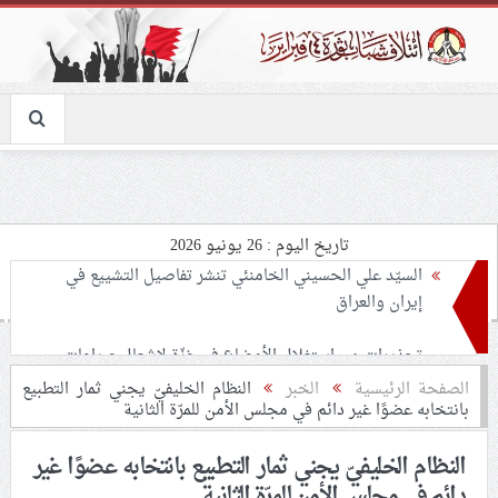
تاريخ اليوم : 26 يونيو 2026
تحذيرات من استغلال الأوضاع في غزّة لإشعال صراعات
داخليّة تخدم الاحتلال
ملفّ إنسانيّ مؤلم.. الأسيرات الفلسطينيّات بين القمع
الصفحة الرئيسية
الخبر
النظام الخليفيّ يجني ثمار التطبيع
بانتخابه عضوًا غير دائم في مجلس الأمن للمرّة الثانية
والإهمال الطبي
النظام الخليفيّ يجني ثمار التطبيع بانتخابه عضوًا غير
55 مأتمًا وحسينيّة يعترضون على الإجراءات القمعيّة للنظام
دائم في مجلس الأمن للمرّة الثانية