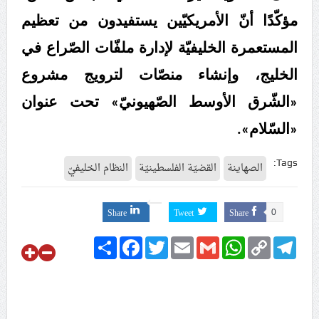
مؤكّدًا أنّ الأمريكيّين يستفيدون من تعظيم
المستعمرة الخليفيّة لإدارة ملفّات الصّراع في
الخليج، وإنشاء منصّات لترويج مشروع
«الشّرق الأوسط الصّهيونيّ» تحت عنوان
«السّلام».
Tags:
الصهاينة
القضيّة الفلسطينيّة
النظام الخليفيّ
Share
Tweet
Share
0
Share
Facebook
Twitter
Email
Gmail
WhatsApp
Copy
Telegram
Link