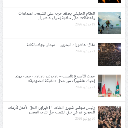
النظام الخليفيّ يصعّد حربه على الشيعة.. اعتداءات
واعتقالات على خلفيّة إحياء عاشوراء
19 يونيو 2026
مقال: عاشوراء البحرين… ميدان جهاد بالكلمة
21 يونيو 2026
حدث الأسبوع (السبت – 20 يونيو 2026): «حمد» يهدّد
إحياء عاشوراء من خلال «الشبكة الحديديّة»
21 يونيو 2026
رئيس مجلس شورى ائتلاف 14 فبراير: الحلّ الأمثل لأزمات
البحرين هو في نيل الشعب حقّ تقرير المصير
20 يونيو 2026