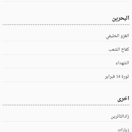
البحرين
الغزو الخليفي
كفاح الشعب
الشهداء
ثورة 14 فبراير
اخرى
زادالثائرين
زيارات