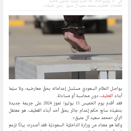
في :
11 يوليو 2024
In:
أخبار دوليّة
,
عناوين الأخبار
في موسم عاشوراء
العلامات:
القطيف
,
محمد سعيد آل عتيق
بدون تعليقات
النظام الخليفيّ يدسّ عيونه بين المشاركين في مواكب العزاء
ويعتقل العشرات من الشبّان
الموقف الأسبوعيّ: شعب البحرين سيقطع الأيدي التي تنال
من شعائر عاشوراء.. ولن يساوم على هويّته وقيمه في
الحريّة والتحرير
مقال: عاشوراء البحرين… ميدان جهاد بالكلمة
يواصل النظام السعوديّ مسلسل إعداماته بحقّ معارضيه، ولا سيّما
الفقيه القائد قاسم: لن تقتلوا الحسين.. إنّ الحسين سيقتل
أبناء
القطيف
، دون محاسبة أو مساءلة.
طاغوتيّتكم
فقد أقدم يوم الخميس 11 يوليو/ تموز 2024 على جريمة جديدة
بتنفيذه سابع حكم إعدام جائر بحقّ أحد أبناء القطيف، هو معتقل
الرأي «محمد سعيد آل عتيق».
انطلاق المحادثات الإيرانيّة- الأمريكيّة في سويسرا
وكما هو معتاد من وزارة الداخليّة السعوديّة فقد أصدرت بيانًا تزعم