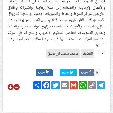
فيه أنّ الشهيد ارتكب جريمة إرهابيّة تمثلت في تمويله الإرهاب
علماء البحرين: طلب الترخيص والإجازة من السلطة في
والأعمال الإرهابية، وانضمامه إلى خلية إرهابيّة، واشتراكه بإطلاق
ممارسة الشعائر الحسينيّة هو في حقيقته محاربة لقضيّة
النار على مراكز الشرط والنقاط والدوريات الأمنية، واستهداف رجال
الإمام الحسين «ع»
الأمن بإطلاق النار عليهم بقصد قتلهم، وإيوائه عناصر إرهابية في
منازل عائدة له ولأقربائه مع علمه بحيازتهم لمواد متفجرة وناسفة،
لجنة مراسم الوداع والتشييع ومواراة الجثمان للإمام الشهيد
وتقديم التسهيلات لعناصر التنظيم الآخرين، واشتراكه في سرقة
السيّد علي الحسيني الخامنئي تنشر تفاصيل التشييع في
عدد من المركبات واستخدامها في تنفيذ أعمالهم الإجرامية، وفق
إيران والعراق
ادّعائها.
Tags:
القطيف
محمد سعيد آل عتيق
Share
Tweet
Share
0
Share
Facebook
Twitter
Email
Gmail
WhatsApp
Copy
Telegram
Link