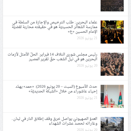
علماء البحرين: طلب الترخيص والإجازة من السلطة في
ممارسة الشعائر الحسينيّة هو في حقيقته محاربة لقضيّة
الإمام الحسين «ع»
21 يونيو 2026
رئيس مجلس شورى ائتلاف 14 فبراير: الحلّ الأمثل لأزمات
البحرين هو في نيل الشعب حقّ تقرير المصير
20 يونيو 2026
حدث الأسبوع (السبت – 20 يونيو 2026): «حمد» يهدّد
إحياء عاشوراء من خلال «الشبكة الحديديّة»
21 يونيو 2026
العدوّ الصهيونيّ يواصل خرق وقف إطلاق النار في لبنان..
وغاراته تحصد عشرات الشهداء
20 يونيو 2026