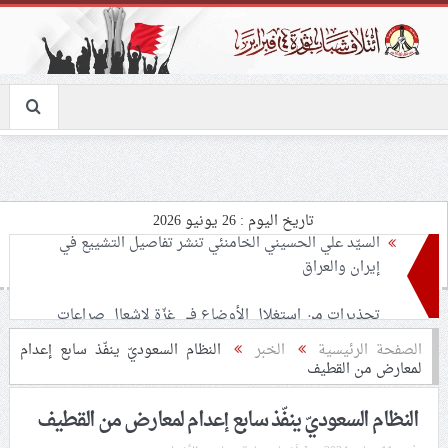
تاريخ اليوم : 26 يونيو 2026
تحذيرات من استغلال الأوضاع في غزّة لإشعال صراعات
داخليّة تخدم الاحتلال
ملفّ إنسانيّ مؤلم.. الأسيرات الفلسطينيّات بين القمع
الصفحة الرئيسية
الخبر
النظام السعوديّ ينفّذ سابع إعدام
لمعارض من القطيف
والإهمال الطبي
النظام السعوديّ ينفّذ سابع إعدام لمعارض من القطيف
55 مأتمًا وحسينيّة يعترضون على الإجراءات القمعيّة للنظام