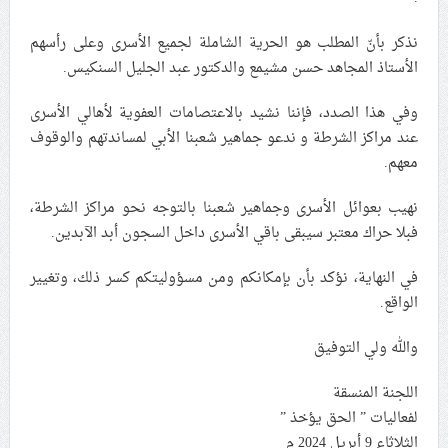
علماء البحرين: طلب الترخيص والإجازة من السلطة في
نذكر بأنّ المطلب هو الحرية الشاملة لجميع الأسرى وعلى رأسهم
ممارسة الشعائر الحسينيّة هو في حقيقته محاربة لقضيّة
الأستاذ المجاهد حسن مشيمع والدكتور عبد الجليل السنكيس.
الإمام الحسين «ع»
لجنة مراسم الوداع والتشييع ومواراة الجثمان للإمام الشهيد
وفي هذا الصدد، فإننا نشيد بالاعتصامات العفوية لأهالي الأسرى
السيّد علي الحسيني الخامنئي تنشر تفاصيل التشييع في
عند مراكز الشرطة و ندعو جماهير شعبنا الأبي لمساندتهم والوقوف
إيران والعراق
معهم.
نهيب بعوائل الأسرى وجماهير شعبنا بالتوجه نحو مراكز الشرطة،
فبلا حراك معتبر سيبقى باقي الأسرى داخل السجون أبد الآبدين.
في النهاية، نؤكد بأن بإمكانكم ومن مسؤوليتكم كسر ذلك، وتغيير
الواقع.
والله ولي التوفيق
اللجنة المنسقة
لفعاليات ” الحق يؤخذ ”
الثلاثاء 9 أبريل 2024 م