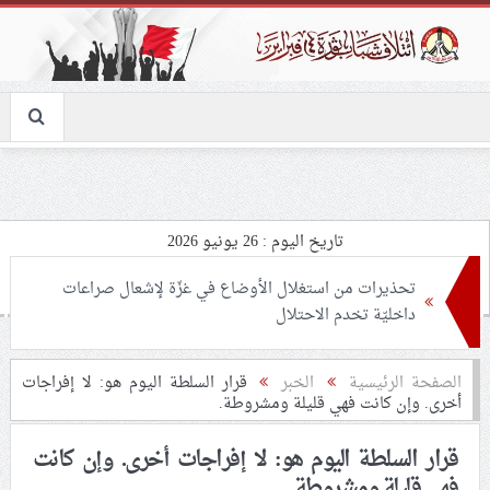
تاريخ اليوم : 26 يونيو 2026
تحذيرات من استغلال الأوضاع في غزّة لإشعال صراعات
داخليّة تخدم الاحتلال
ملفّ إنسانيّ مؤلم.. الأسيرات الفلسطينيّات بين القمع
الصفحة الرئيسية
الخبر
قرار السلطة اليوم هو: لا إفراجات
أخرى. وإن كانت فهي قليلة ومشروطة.
والإهمال الطبي
قرار السلطة اليوم هو: لا إفراجات أخرى. وإن كانت
55 مأتمًا وحسينيّة يعترضون على الإجراءات القمعيّة للنظام
فهي قليلة ومشروطة.