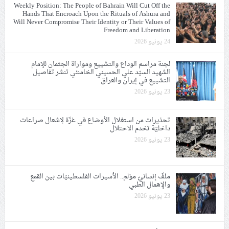
Weekly Position: The People of Bahrain Will Cut Off the
Hands That Encroach Upon the Rituals of Ashura and
Will Never Compromise Their Identity or Their Values of
Freedom and Liberation
24 يونيو 2026
لجنة مراسم الوداع والتشييع ومواراة الجثمان للإمام
الشهيد السيّد علي الحسيني الخامنئي تنشر تفاصيل
التشييع في إيران والعراق
23 يونيو 2026
تحذيرات من استغلال الأوضاع في غزّة لإشعال صراعات
داخليّة تخدم الاحتلال
23 يونيو 2026
ملفّ إنسانيّ مؤلم.. الأسيرات الفلسطينيّات بين القمع
والإهمال الطبي
23 يونيو 2026