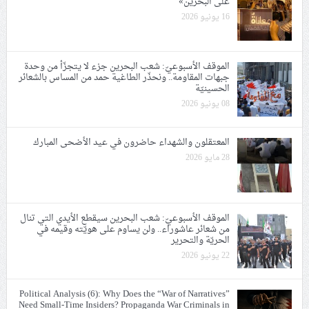
على البحرين»
16 يونيو 2026
الموقف الأسبوعيّ: شعب البحرين جزء لا يتجزّأ من وحدة
جبهات المقاومة.. ونحذّر الطاغية حمد من المساس بالشعائر
الحسينيّة
08 يونيو 2026
المعتقلون والشهداء حاضرون في عيد الأضحى المبارك
28 مايو 2026
الموقف الأسبوعيّ: شعب البحرين سيقطع الأيدي التي تنال
من شعائر عاشوراء.. ولن يساوم على هويّته وقيمه في
الحريّة والتحرير
22 يونيو 2026
Political Analysis (6): Why Does the “War of Narratives”
Need Small-Time Insiders? Propaganda War Criminals in