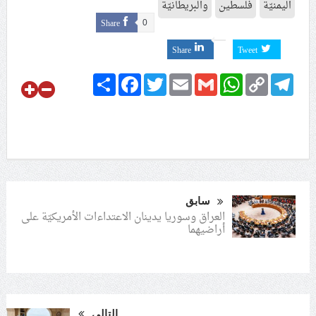
اليمنيّة
فلسطين
والبريطانيّة
Share
0
Share
Tweet
Share
Facebook
Twitter
Email
Gmail
WhatsApp
Copy
Telegram
Link
سابق
العراق وسوريا يدينان الاعتداءات الأمريكيّة على
أراضيهما
التالي