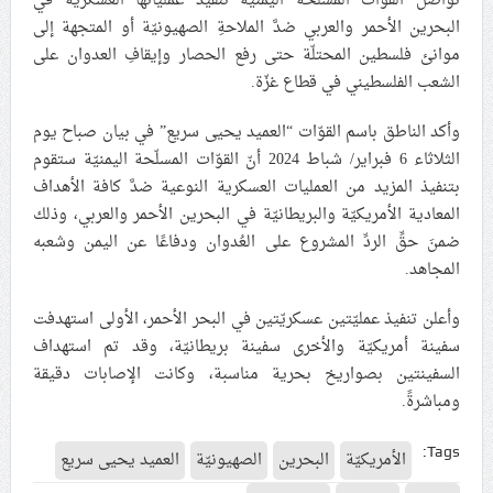
تواصل القوّات المسلّحة اليمنيّة تنفيذ عمليّاتها العسكريّة في
البحرين الأحمر والعربي ضدَّ الملاحةِ الصهيونيّة أو المتجهة إلى
علماء البحرين: طلب الترخيص والإجازة من السلطة في
موانئ فلسطين المحتلّة حتى رفع الحصار وإيقافِ العدوان على
ممارسة الشعائر الحسينيّة هو في حقيقته محاربة لقضيّة
الشعب الفلسطيني في قطاع غزّة.
الإمام الحسين «ع»
لجنة مراسم الوداع والتشييع ومواراة الجثمان للإمام الشهيد
وأكد الناطق باسم القوّات “العميد يحيى سريع” في بيان صباح يوم
السيّد علي الحسيني الخامنئي تنشر تفاصيل التشييع في
الثلاثاء 6 فبراير/ شباط 2024 أنّ القوّات المسلّحة اليمنيّة ستقوم
إيران والعراق
بتنفيذ المزيد من العمليات العسكرية النوعية ضدَّ كافة الأهداف
المعادية الأمريكيّة والبريطانيّة في البحرين الأحمر والعربي، وذلك
ضمنَ حقِّ الردِّ المشروع على العُدوان ودفاعًا عن اليمن وشعبه
المجاهد.
وأعلن تنفيذ عمليّتين عسكريّتين في البحر الأحمر، الأولى استهدفت
سفينة أمريكيّة والأخرى سفينة بريطانيّة، وقد تم استهداف
السفينتين بصواريخ بحرية مناسبة، وكانت الإصابات دقيقة
ومباشرةً.
Tags:
الأمريكيّة
البحرين
الصهيونيّة
العميد يحيى سريع