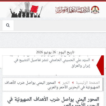
تاريخ اليوم : 26 يونيو 2026
تحذيرات من استغلال الأوضاع في غزّة لإشعال صراعات
داخليّة تخدم الاحتلال
ملفّ إنسانيّ مؤلم.. الأسيرات الفلسطينيّات بين القمع
الصفحة الرئيسية
الخبر
المحور اليمني يواصل ضرب الأهداف
الصهيونيّة في البحرين الأحمر والعربي
والإهمال الطبي
المحور اليمني يواصل ضرب الأهداف الصهيونيّة في
55 مأتمًا وحسينيّة يعترضون على الإجراءات القمعيّة للنظام
البحرين الأحمر والعربي