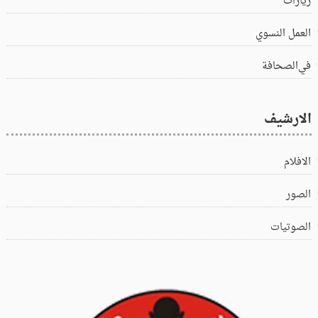
زيارات
العمل النسوي
في‌الصحافة
الارشيف
الافلام
الصور
الصوتيات