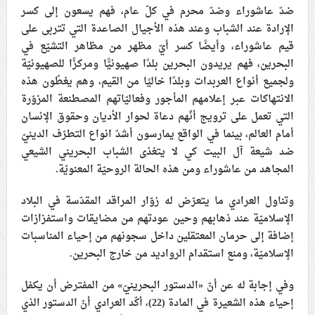
ضدّ عاشوراء وضدّ محرم في كلّ عام، فهم يسعون إلى كسر
الإرادة عند الشباب وعند هذه الأجيال الصاعدة التي تتربى على
قيم عاشوراء، وأيضًا كسر أيّ مظهر من مظاهر التشيّع في
البحرين، فهم يريدون البحرين بلدًا صهيونيًّا ومركزًا للصهيونيّة
ولجميع أنواع العربدات وبلدًا خاليًا من القيم، وهم يغطّون هذه
الانتهاكات عبر إعلامهم المأجور وفعاليّاتهم المصطنعة المزوّرة
التي تعمل على ترويج أنّهم دعاة لحوار الأديان وحقوق الإنسان
أمام العالم، بينما في الواقع يمارسون أشدّ انواع التطرّف الدينيّ
ضد شيعة آل البيت كي لا يتغذى الشباب البحريني الشيعي
المجاهد من عاشوراء ومن هذه الحالة الروحيّة المعنويّة.
وتناول العرادي ما يتعرّض له زوّار المراقد المقدّسة في البلاد
الإسلاميّة عند ذهابهم وحين عودتهم من مضايقات واستفزازات
إضافة إلى حرمان المعتقلين داخل سجونهم من إحياء المناسبات
الإسلاميّة، ومنع استقدام الرواديد من خارج البحرين.
وفي إجابة له عن أنّ «الدستور البحرينيّ» من المفترض أن يكفل
إحياء هذه الشعيرة في المادة (22)، أكّد العرادي أنّ الدستور الذي