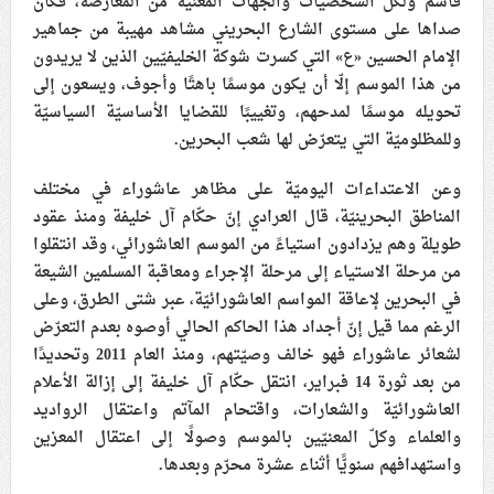
قاسم ولكلّ الشخصيات والجهات المعنيّة من المعارضة، فكان
صداها على مستوى الشارع البحريني مشاهد مهيبة من جماهير
الإمام الحسين «ع» التي كسرت شوكة الخليفيّين الذين لا يريدون
من هذا الموسم إلّا أن يكون موسمًا باهتًا وأجوف، ويسعون إلى
تحويله موسمًا لمدحهم، وتغييبًا للقضايا الأساسيّة السياسيّة
وللمظلوميّة التي يتعرّض لها شعب البحرين
.
وعن الاعتداءات اليوميّة على مظاهر عاشوراء في مختلف
المناطق البحرينيّة، قال العرادي إنّ حكّام آل خليفة ومنذ عقود
طويلة وهم يزدادون استياءً من الموسم العاشورائي، وقد انتقلوا
من مرحلة الاستياء إلى مرحلة الإجراء ومعاقبة المسلمين الشيعة
في البحرين لإعاقة المواسم العاشورائيّة، عبر شتى الطرق، وعلى
الرغم مما قيل إنّ أجداد هذا الحاكم الحالي أوصوه بعدم التعرّض
لشعائر عاشوراء فهو خالف وصيّتهم، ومنذ العام 2011 وتحديدًا
من بعد ثورة 14 فبراير، انتقل حكّام آل خليفة إلى إزالة الأعلام
العاشورائيّة والشعارات، واقتحام المآتم واعتقال الرواديد
والعلماء وكلّ المعنيّين بالموسم وصولًا إلى اعتقال المعزين
واستهدافهم سنويًّا أثناء عشرة محرّم وبعدها.