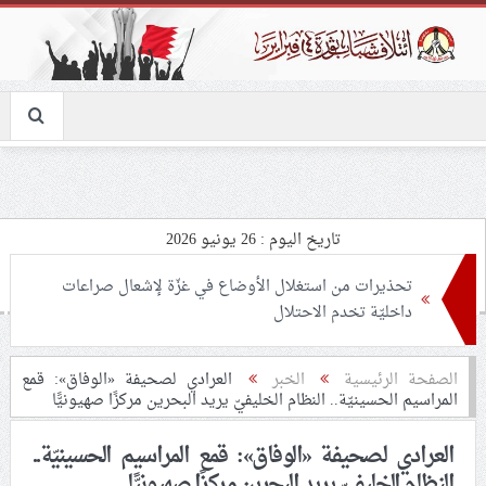
تاريخ اليوم : 26 يونيو 2026
تحذيرات من استغلال الأوضاع في غزّة لإشعال صراعات
داخليّة تخدم الاحتلال
ملفّ إنسانيّ مؤلم.. الأسيرات الفلسطينيّات بين القمع
الصفحة الرئيسية
الخبر
العرادي لصحيفة «الوفاق»: قمع
المراسيم الحسينيّة.. النظام الخليفيّ يريد البحرين مركزًا صهيونيًّا
والإهمال الطبي
العرادي لصحيفة «الوفاق»: قمع المراسيم الحسينيّة..
55 مأتمًا وحسينيّة يعترضون على الإجراءات القمعيّة للنظام
النظام الخليفيّ يريد البحرين مركزًا صهيونيًّا