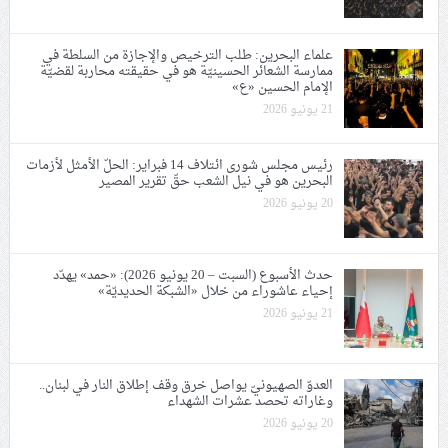
علماء البحرين: طلب الترخيص والإجازة من السلطة في
ممارسة الشعائر الحسينيّة هو في حقيقته محاربة لقضيّة
الإمام الحسين «ع»
21 يونيو 2026
رئيس مجلس شورى ائتلاف 14 فبراير: الحلّ الأمثل لأزمات
البحرين هو في نيل الشعب حقّ تقرير المصير
20 يونيو 2026
حدث الأسبوع (السبت – 20 يونيو 2026): «حمد» يهدّد
إحياء عاشوراء من خلال «الشبكة الحديديّة»
21 يونيو 2026
العدوّ الصهيونيّ يواصل خرق وقف إطلاق النار في لبنان..
وغاراته تحصد عشرات الشهداء
20 يونيو 2026