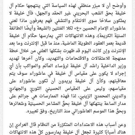
وأوضح أن لا مبرّر منطقي لهذه السياسة التي ينتهجها حكام آل
خليفة بحق الشعب البحريني غير الحقد والجهل، فآل خليفة لا
يملكون سلاحًا سوى الانتقام والتشفي فهم يعرفون ماذا تعني
عاشوراء الإمام الحسين «ع» لكلا الفئتين (الشيعة وأيضًا الطائفة
السنيّة الكريمة)، وهذه الانتهاكات التي يمارسها حكّام آل خليفة
قديمة بعمر العقود الطويلة الماضية، منذ ما قبل الإنترنت وما بعد
الإنترنت وإن كانت اليوم قد ظهرت بشكلها العلني من خلال خطة
ممنهجة للاعتقالات والاقتحامات والتهديد، وكان آخرها تهديد
وزير الداخلية راشد آل خليفة لرؤساء المآتم والمواكب بأنّ أيّ
إجراء لا يكون على مقياس آل خليفة في عاشوراء سوف يتم
معاقبتهم، وكأنّ آل خليفة يريدون أن تكون عاشوراء على
مقياسهم، وليس على المقياس الحسينيّ الثوريّ والجهاديّ
والدينيّ المحمديّ الزينبيّ، لذا فهذه الممارسات هي جرائم على
مدار الساعة ينتهكها آل خليفة بحقّ المشاعر الحسينيّة وشعائرها
وبحقّ هذا الموسم العاشورائي منذ التاريخ، وفق تعبيره.
وعن أسباب هذه الاعتداءات المتكرّرة من النظام قال العرادي إنّ
هناك أسبابًا كثيرة تجعل آل خليفة يمارسون كلّ هذه الانتهاكات