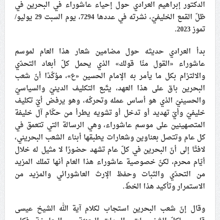
الدكتور إبراهيم العرادي حول إحياء عاشوراء في البحرين في
علماء البحرين: طلب الترخيص والإجازة من السلطة في
ظلّ القمع الخليفيّ، نشرته في عددها 7294، يوم السبت 29 يوليو/
ممارسة الشعائر الحسينيّة هو في حقيقته محاربة لقضيّة
تموز 2023.
الإمام الحسين «ع»
بدأ العرادي حديثه حول مضامين شعار هذا العام لموسم
لجنة مراسم الوداع والتشييع ومواراة الجثمان للإمام الشهيد
عاشوراء «القول منّا قولك» الذي يحمل كلّ أبعاد التحدّي
السيّد علي الحسيني الخامنئي تنشر تفاصيل التشييع في
والالتزام بكل ما يأمر به الإمام الحسين «ع»، مؤكّدًا أنّ شعب
إيران والعراق
البحرين باق على هذا العهد، يتّبع التكليف الدينيّ والسياسيّ
والحسينيّ الذي هو أساس عمله وتحركّه، وهو يرفض أيّ تكليف
خليفيّ وأيّ تهديد أو تدخل أو تشويه يطرأ من حكّام آل خليفة
المتصهينين على موسم عاشوراء، وهي الرسالة التي تتعمق في
كل عام وتتصل بعناوين وشعارات يطبقها أبناء الشعب البحريني،
لافتًا إلى أنّ البحرين في كلّ عام تشهد حضورًا لا مثيل له خلال
أيّام محرم، لكنّ خصوصية عاشوراء هذا العام أنها تملك المزيد
من التحدّي والثبات وحفظ الإرث العاشورائي والمزيد من
الاستمرار وتأكيد هذا الخطّ.
وقال إنّ شعب البحرين استجاب لكلام آية الله الشيخ عيسى