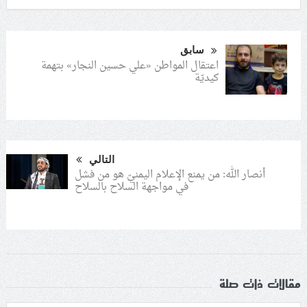
سابق
اعتقال المواطن «علي حسين النجار» بتهمة
كيديّة
التالي
أنصار الله: من يمنع الإعلام اليمنيّ هو من فشل
في مواجهة السلاح بالسلاح
مقالات ذات صلة