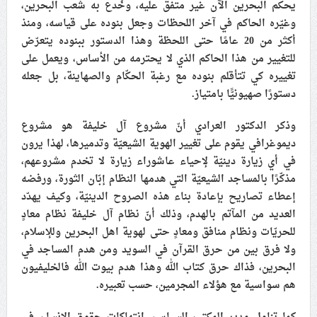
يحكم البحرين الآن غير متفق عليه، وخُدع به شعب البحرين،
وغيّره الحاكم في آخر اللحظات وجعل بنوده على قياسه، ومنذ
أكثر من 20 عامًا حتى اللحظة وهذا الدستور ببنوده يتعرّض
للتغيير من هذا الحاكم الذي لا يحترمه من الأساس، ويعمل على
تغييره كي تتأقلم بنوده مع رغبة الحكّام والصهاينة، بل جعله
دستورًا صهيونيًّا بامتياز.
وذكر الدكتور العرادي أنّ مشروع آل خليفة هو مشروع
ديموغرافي يقوم على تغيير الهوية الشيعيّة وتدميرها، لهذا يرون
في أي زيارة دينيّة لإحياء عاشوراء زيارة لا تخدم مشروعهم،
مذكّرًا بالمساجد الشيعيّة التي هدمها النظام إبّان الثورة، ورفضه
إعطاء تصاريح بإعادة بناء هذه الصروح الدينيّة، وكيف يهدّد
العديد من المآتم بالهدم، وذلك أنّ نظام آل خليفة نظام معادٍ
للحريّات ونظام منافق ومعادٍ حتى لهوية اهل البحرين وللإسلام،
ولا فرق بين من حرق القرآن في السويد ومن هدم المساجد في
البحرين، فذاك حرق كتاب الله وهذا هدم بيوت الله فالخليفيون
هم سواسية مع هؤلاء المجرمين، حسب تعبيره.