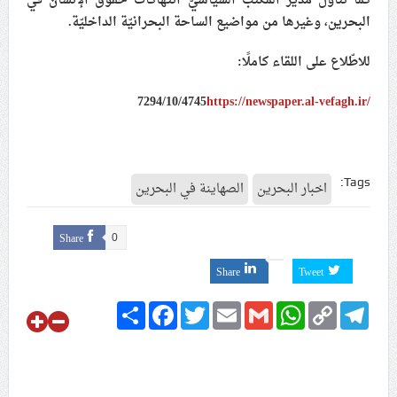
كما تناول مدير المكتب السياسيّ انتهاكات حقوق الإنسان في
البحرين، وغيرها من مواضيع الساحة البحرانيّة الداخليّة.
للاطّلاع على اللقاء كاملًا:
7294/10/4745
https://newspaper.al-vefagh.
ir/
Tags:
اخبار البحرين
الصهاينة في البحرين
Share
0
Share
Tweet
Share
Facebook
Twitter
Email
Gmail
WhatsApp
Copy
Telegram
Link