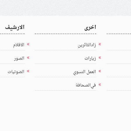
اخرى
الارشيف
زادالثائرين
الافلام
زيارات
الصور
العمل النسوي
الصوتيات
في‌الصحافة