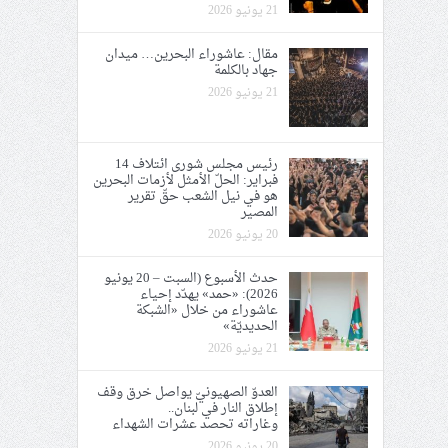
21 يونيو 2026
مقال: عاشوراء البحرين… ميدان
جهاد بالكلمة
21 يونيو 2026
رئيس مجلس شورى ائتلاف 14
فبراير: الحلّ الأمثل لأزمات البحرين
هو في نيل الشعب حقّ تقرير
المصير
20 يونيو 2026
حدث الأسبوع (السبت – 20 يونيو
2026): «حمد» يهدّد إحياء
عاشوراء من خلال «الشبكة
الحديديّة»
21 يونيو 2026
العدوّ الصهيونيّ يواصل خرق وقف
إطلاق النار في لبنان..
وغاراته تحصد عشرات الشهداء
20 يونيو 2026