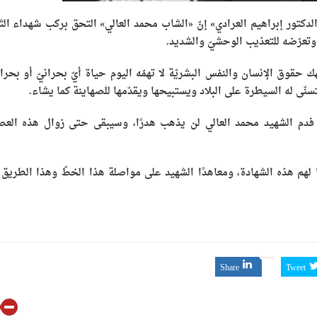
ئتلاف 14 فبراير في بيروت «الدكتور إبراهيم العرادي» إنّ «الشاب محمد العالي» التحق بركب شهداء ال
وتعرّضه للتعذيب الوحشيّ والشديد.
ك حقوق الإنسان والنفس البشريّة لا تهمّه اليوم حياة أيّ بحرانيّ أو بحراني
نّى له السيطرة على البلاد ويستبيحها ويقدّمها للصهاينة كما يشاء.
 فدم الشهيد محمد العالي لن يذهب هدرًا، وسيبقى حتى زوال هذه العص
ًا لهم هذه الشهادة، ومعاهدًا الشهيد على مواصلة هذا الخطّ وهذا الطريق 
Share
Tweet