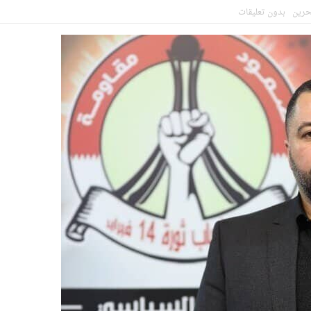
بحرين
بدون تعليقات
 المشاركين في مواكب العزاء ويعتقل العشرات من الشبّان
 سيقطع الأيدي التي تنال من شعائر عاشوراء.. ولن يساوم على هويّته وقيمه ف
جهاد بالكلمة
لحسين.. إنّ الحسين سيقتل طاغوتيّتكم
سيّ (8): ماذا سيقول الطاغية حمد في نهاية موسم عاشوراء؟.. شعب البحرين يرسم معادلة ال