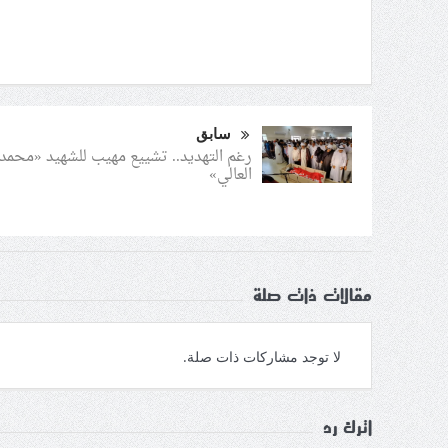
سابق
رغم التهديد.. تشييع مهيب للشهيد «محمد
العالي»
مقالات ذات صلة
لا توجد مشاركات ذات صلة.
اترك رد