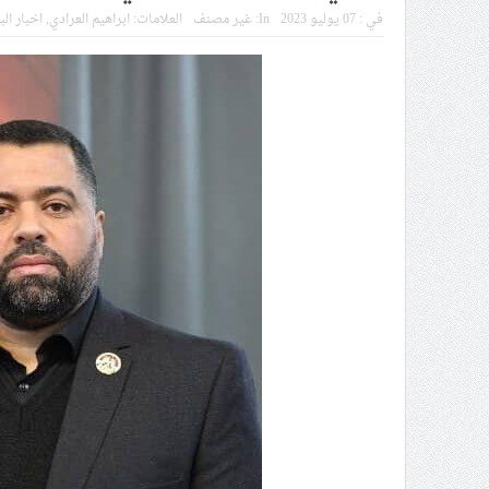
في :
07 يوليو 2023
In:
غير مصنف
العلامات:
ابراهيم العرادي
,
اخبار ال
55 مأتمًا وحسينيّة يعترضون على الإجراءات القمعيّة للنظام في موسم عاشوراء
النظام الخليفيّ يدسّ عيونه بين
الموقف الأسبوعيّ: شعب البحرين
مقال: عاشوراء البحرين… ميدان 
الفقيه القائد قاسم: لن تقتلوا ا
التحليل السيا
مثله»