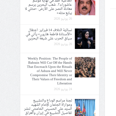
الطاغية حمد في نهاية موسم
عاشوراء؟.. شعب البحرين يرسم
معادلة النصر على الأرض: «مثلي لا
يبايع مثله»
26 يونيو 2026
ي الحريّة والتحرير
نسائيّة ائتلاف 14 فبراير: اعتقال
«الأستاذة فاطمة هارون» يأتي في
سياق الحرب على شيعة البحرين
26 يونيو 2026
نصر على الأرض: «مثلي لا يبايع
Weekly Position: The People of
Bahrain Will Cut Off the Hands
That Encroach Upon the Rituals
of Ashura and Will Never
Compromise Their Identity or
Their Values of Freedom and
Liberation
24 يونيو 2026
لجنة مراسم الوداع والتشييع
ومواراة الجثمان للإمام الشهيد
السيّد علي الحسيني الخامنئي تنشر
تفاصيل التشييع في إيران والعراق