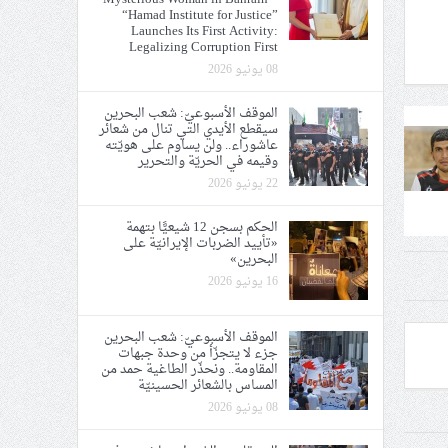
“Hamad Institute for Justice”
Launches Its First Activity:
Legalizing Corruption First
08 يونيو 2026
الموقف الأسبوعيّ: شعب البحرين
سيقطع الأيدي التي تنال من شعائر
عاشوراء.. ولن يساوم على هويّته
وقيمه في الحريّة والتحرير
22 يونيو 2026
الحكم بسجن 12 شيعيًّا بتهمة
«تأييد الضربات الإيرانيّة على
البحرين»
16 يونيو 2026
الموقف الأسبوعيّ: شعب البحرين
جزء لا يتجزّأ من وحدة جبهات
المقاومة.. ونحذّر الطاغية حمد من
المساس بالشعائر الحسينيّة
08 يونيو 2026