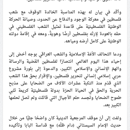
علماء البحرين: طلب الترخيص والإجازة من السلطة في
وأكّد في بيان له بهذه المناسبة الخالدة الوقوف مع شعب
ممارسة الشعائر الحسينيّة هو في حقيقته محاربة لقضيّة
فلسطين في معركة الوجود والدفاع عن الحدود، وصيانة الحركة
الإمام الحسين «ع»
الوطنيّة الفلسطينيّة على قاعدة تمثيل الشعب الفلسطيني في
لجنة مراسم الوداع والتشييع ومواراة الجثمان للإمام الشهيد
حقه بالعودة لإرثه بفلسطين أرضًا وهويةً، ومعه في إقامة دولته
السيّد علي الحسيني الخامنئي تنشر تفاصيل التشييع في
الوطنيّة على كامل أرضه ومياهه.
إيران والعراق
ودعا التحالف الأمّة الإسلاميّة والشعب العراقي بوجه أخصّ إلى
إحياء هذا اليوم العالمي انتصارًا لفلسطين القضية والرسالة
والهمّ الإنسانيّ والإسلامي الكبير، والدعوة إلى بلورة مشروع
عربي إسلامي إنساني لتحرير فلسطين، والإقرار بحق هذا الشعب
الذي قدّم منذ النكبة عشرات الآلاف من الضحايا على مذبح
الحرية والحق في الحياة الحرّة بدولة فلسطينيّة كريمة تلبي
طموح الضحايا وتجسد حلم الأجيال التي قاتلت ولم تصل لحلمها
الكبير بعد.
ولفت إ
لى أنّ موقف المرجعية الدينية كان واضحًا جليًّا من خلال
حديث الإمام السيستاني (دام ظلّه) مع قداسة البابا وتأكيده