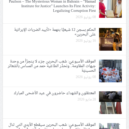
Paulson – The Mysterious Woman in Bahrain – “Hamad
Institute for Justice” Launches Its First Activity:
Legalizing Corruption First
08 يونيو 2026
الحكم بسجن 12 شيعيًّا بتهمة «تأييد الضربات الإيرانيّة
على البحرين»
16 يونيو 2026
الموقف الأسبوعيّ: شعب البحرين جزء لا يتجزّأ من وحدة
جبهات المقاومة.. ونحذّر الطاغية حمد من المساس بالشعائر
الحسينيّة
08 يونيو 2026
المعتقلون والشهداء حاضرون في عيد الأضحى المبارك
28 مايو 2026
الموقف الأسبوعيّ: شعب البحرين سيقطع الأيدي التي تنال