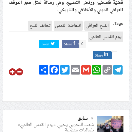
قضيّة فلسطين ورفض التطبيع، وهي رسالة تمثل عمق الموقف
العراقي الديني والأخلاقي والتاريخي.
Tags:
الفتح العراقي
انتفاضة القدس
تحالف الفتح
يوم القدس العالمي
Tweet
Share
0
Share
Share
Facebook
Twitter
Email
Gmail
WhatsApp
Copy
Telegram
Link
سابق
شعب البحرين يحيي «يوم القدس العالميّ»
بفعاليات متنوّعة