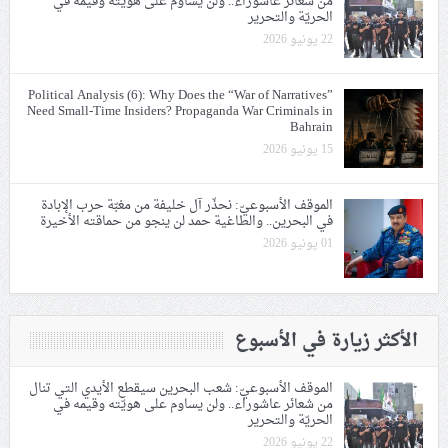
من شعائر عاشوراء.. ولن يساوم على هويّته وقيمه في
الحريّة والتحرير
22 يونيو 2026
Political Analysis (6): Why Does the “War of Narratives”
Need Small-Time Insiders? Propaganda War Criminals in
Bahrain
15 يونيو 2026
الموقف الأسبوعيّ: نحذّر آل خليفة من مغبّة حرب الإبادة
في البحرين.. والطاغية حمد لن ينجو من حماقته الأخيرة
01 يونيو 2026
الأكثر زيارة في الأسبوع
الموقف الأسبوعيّ: شعب البحرين سيقطع الأيدي التي تنال
من شعائر عاشوراء.. ولن يساوم على هويّته وقيمه في
الحريّة والتحرير
22 يونيو 2026