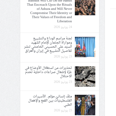
Bahrain Will Cut Off the Hands
That Encroach Upon the Rituals
ي الحريّة والتحرير
of Ashura and Will Never
Compromise Their Identity or
Their Values of Freedom and
Liberation
24 يونيو 2026
لجنة مراسم الوداع والتشييع
ومواراة الجثمان للإمام الشهيد
ة الإمام الحسين «ع»
السيّد علي الحسيني الخامنئي تنشر
تفاصيل التشييع في إيران والعراق
يع في إيران والعراق
23 يونيو 2026
تحذيرات من استغلال الأوضاع في
غزّة لإشعال صراعات داخليّة تخدم
الاحتلال
23 يونيو 2026
ملفّ إنسانيّ مؤلم.. الأسيرات
الفلسطينيّات بين القمع والإهمال
الطبي
23 يونيو 2026