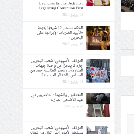
Launches Its First Activity:
Legalizing Corruption First
08 يونيو 2026
الحكم بسجن 12 شيعيًّا بتهمة
«تأييد الضربات الإيرانيّة على
البحرين»
16 يونيو 2026
الموقف الأسبوعيّ: شعب البحرين
جزء لا يتجزّأ من وحدة جبهات
المقاومة.. ونحذّر الطاغية حمد من
المساس بالشعائر الحسينيّة
08 يونيو 2026
المعتقلون والشهداء حاضرون في
عيد الأضحى المبارك
28 مايو 2026
الموقف الأسبوعيّ: شعب البحرين
سيقطع الأيدي التي تنال من شعائر