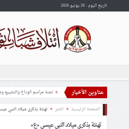
تاريخ اليوم : 26 يونيو 2026
عناوين الأخبار
تحذيرات من استغلال الأوضاع في
ملفّ إنسانيّ مؤلم.. الأسيرات ال
الصفحة الرئيسية
الخبر
تهنئة بذكرى ميلاد النبي عي
55 مأتمًا وحسينيّة يعترضون على الإجراءات القمعيّة للنظام في موسم عاشوراء
تهنئة بذكرى ميلاد النبي عيسى «ع»
النظام الخليفيّ يدسّ عيونه بين