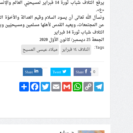
يرفع ائتلاف شباب ثورة 14 فبراير لمسي
«ع».
ونسأل الله تعالى أن يسود السلام وقيم العدالة والأخوّة ال
عن المجتمعات، ويعيد القدس لأهلها مسلمين ومسيحيّين و
ائتلاف شباب ثورة 14 فبراير
الجمعة 25 ديسمبر/ كانون الأوّل 2020
Tags:
ائتلاف ١٤ فبراير
ميلاد عيسى المسيح
Share
Tweet
Share
0
Share
Facebook
Twitter
Email
Gmail
WhatsApp
Copy
Telegram
Link
سابق