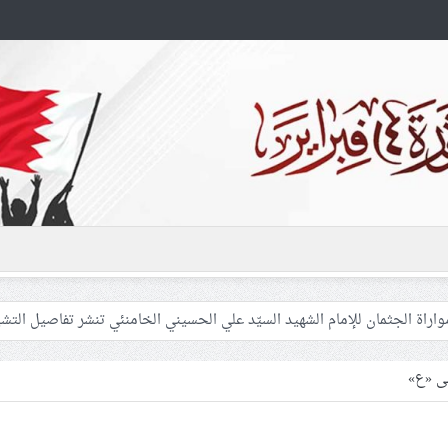
 غزّة لإشعال صراعات داخليّة تخدم الاحتلال
فلسطينيّات بين القمع والإهمال الطبي
سى «ع»
 المشاركين في مواكب العزاء ويعتقل العشرات من الشبّان