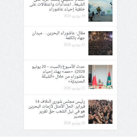
الشيعة.. اعتداءات واعتقالات على
خلفيّة إحياء عاشوراء
19 يونيو 2026
مقال: عاشوراء البحرين… ميدان
جهاد بالكلمة
21 يونيو 2026
حدث الأسبوع (السبت – 20 يونيو
2026): «حمد» يهدّد إحياء
عاشوراء من خلال «الشبكة
الحديديّة»
21 يونيو 2026
رئيس مجلس شورى ائتلاف 14
فبراير: الحلّ الأمثل لأزمات البحرين
هو في نيل الشعب حقّ تقرير
المصير
20 يونيو 2026