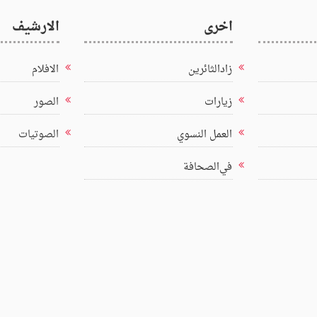
اخرى
الارشيف
زادالثائرين
الافلام
زيارات
الصور
العمل النسوي
الصوتيات
في‌الصحافة