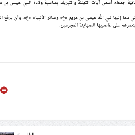
حيّي العالم والإنسانيّة جمعاء أسمى آيات التهنئة والتبريك بمناسبة ولادة النبيّ عيسى بن 
تي دعا إليها نبيّ الله عيسى بن مريم «ع» وسائر الأنبياء «ع»، وأن يرفع الب
ينصرهم على غاصبيها الصهاينة المجرمين.
التالي