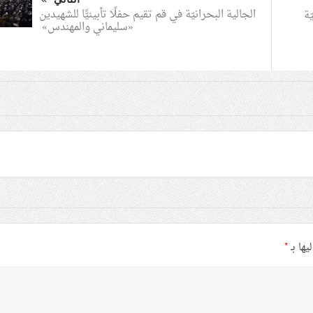
الجالية البحرانيّة في قم تقيم حفلًا تأبينيًّا للشهيدين
ّة
«سليماني والمهندس»
يها بـ
*