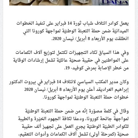
علماء البحرين: طلب الترخيص والإجازة من السلطة في
ممارسة الشعائر الحسينيّة هو في حقيقته محاربة لقضيّة
الإمام الحسين «ع»
يعمل كوادر ائتلاف شباب ثورة 14 فبراير على تنفيذ الخطوات
الميدانيّة ضمن حملة التعبئة الوطنيّة لمواجهة كورونا التي
لجنة مراسم الوداع والتشييع ومواراة الجثمان للإمام الشهيد
انطلقت يوم الأربعاء 8 أبريل/ نيسان 2020.
السيّد علي الحسيني الخامنئي تنشر تفاصيل التشييع في
إيران والعراق
وفي هذا السياق تكاد التجهيزات تكتمل لتوزيع آلاف الكمامات
على المواطنين في حقيبة صحيّة عائليّة تشمل إرشادات الوقاية
من خطر الإصابة بمرض كوفيد- 19.
وكان مدير المكتب السياسيّ لائتلاف 14 فبراير في بيروت الدكتور
إبراهيم العرادي
قد أعلن يوم الأربعاء 8 أبريل/ نيسان 2020
خطوات حملة التعبئة الوطنيّة لمواجهة كورونا.
وقال في كلمة مصوّرة إنّه من ضمن حملة التعبئة الوطنيّة
لمواجهة جائحة كورونا، ودعمًا لكافة الجهود الخيّرة والطيبة
للكوادر الطبيّة الوطنيّة يجري العمل على تجهيز ألف حقيبة
صحيّة (كمرحلة أولى) تشمل آلاف الكمامات وأدوات التعقيم،