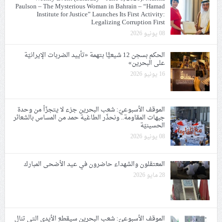
Paulson – The Mysterious Woman in Bahrain – “Hamad
Institute for Justice” Launches Its First Activity:
Legalizing Corruption First
08 يونيو 2026
الحكم بسجن 12 شيعيًّا بتهمة «تأييد الضربات الإيرانيّة
على البحرين»
16 يونيو 2026
الموقف الأسبوعيّ: شعب البحرين جزء لا يتجزّأ من وحدة
جبهات المقاومة.. ونحذّر الطاغية حمد من المساس بالشعائر
الحسينيّة
08 يونيو 2026
المعتقلون والشهداء حاضرون في عيد الأضحى المبارك
28 مايو 2026
الموقف الأسبوعيّ: شعب البحرين سيقطع الأيدي التي تنال