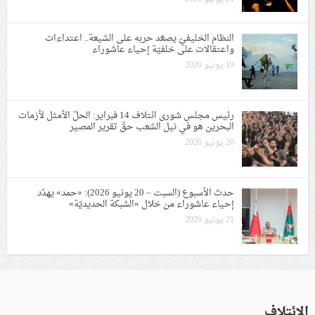
النظام الخليفيّ يصعّد حربه على الشيعة.. اعتداءات
واعتقالات على خلفيّة إحياء عاشوراء
19 يونيو 2026
رئيس مجلس شورى ائتلاف 14 فبراير: الحلّ الأمثل لأزمات
البحرين هو في نيل الشعب حقّ تقرير المصير
20 يونيو 2026
حدث الأسبوع (السبت – 20 يونيو 2026): «حمد» يهدّد
إحياء عاشوراء من خلال «الشبكة الحديديّة»
21 يونيو 2026
الائتلاف