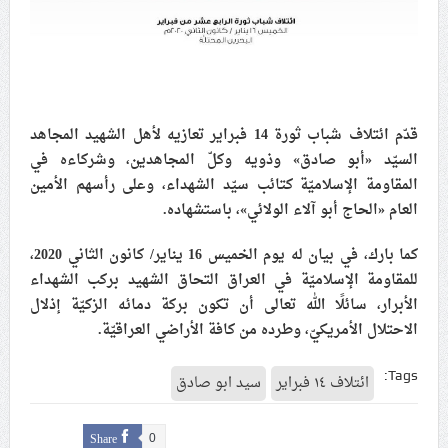
الفقيه القائد قاسم: لن تقتلوا الحسين.. إنّ الحسين سيقتل
طاغوتيّتكم
التحليل السياسيّ (8): ماذا سيقول الطاغية حمد في نهاية
قدّم ائتلاف شباب ثورة 14 فبراير تعازيه لأهل الشهيد المجاهد
موسم عاشوراء؟.. شعب البحرين يرسم معادلة النصر على
السيّد «أبو صادق» وذويه وكلّ المجاهدين، وشركاءه في
الأرض: «مثلي لا يبايع مثله»
المقاومة الإسلاميّة كتائب سيّد الشهداء، وعلى رأسهم الأمين
العام «الحاج أبو آلاء الولائي»، باستشهاده.
كما بارك، في بيان له يوم الخميس 16 يناير/ كانون الثاني 2020،
للمقاومة الإسلاميّة في العراق التحاق الشهيد بركب الشهداء
الأبرار، سائلًا الله تعالى أن تكون بركة دمائه الزكيّة إذلال
الاحتلال الأمريكيّ، وطرده من كافة الأراضي العراقيّة.
Tags:
ائتلاف ١٤ فبراير
سيد ابو صادق
Share
0