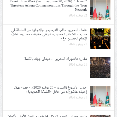
Event of the Week (Saturday, June 20, 2026): “Hamad”
Threatens Ashura Commemorations Through the “Iron
Network
22 يونيو 2026
علماء البحرين: طلب الترخيص والإجازة من السلطة في
ممارسة الشعائر الحسينيّة هو في حقيقته محاربة لقضيّة
الإمام الحسين «ع»
21 يونيو 2026
مقال: عاشوراء البحرين… ميدان جهاد بالكلمة
21 يونيو 2026
حدث الأسبوع (السبت – 20 يونيو 2026): «حمد» يهدّد
إحياء عاشوراء من خلال «الشبكة الحديديّة»
21 يونيو 2026
رئيس مجلس شورى ائتلاف 14 فبراير: الحلّ الأمثل لأزمات