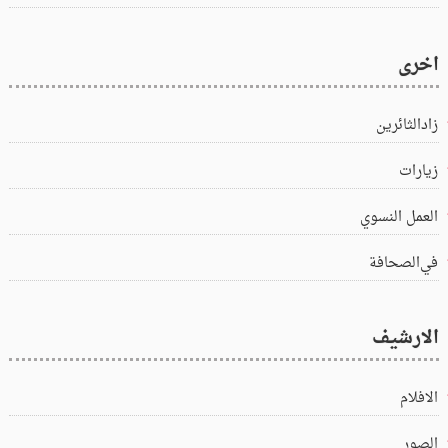
اخرى
زادالثائرين
زيارات
العمل النسوي
في‌الصحافة
الارشيف
الافلام
الصور