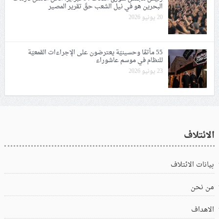
البحرين هو في نيل الشعب حقّ تقرير المصير
20 يونيو 2026
55 مأتمًا وحسينيّة يعترضون على الإجراءات القمعيّة
للنظام في موسم عاشوراء
23 يونيو 2026
الائتلاف
بيانات الائتلاف
من نحن
الاهداف