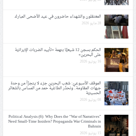
المعتقلون والشهداء حاضرون في عيد الأضحى المبارك
28 مايو 2026
الحكم بسجن 12 شيعيًّا بتهمة «تأييد الضربات الإيرانيّة
على البحرين»
16 يونيو 2026
الموقف الأسبوعيّ: شعب البحرين جزء لا يتجزّأ من وحدة
جبهات المقاومة.. ونحذّر الطاغية حمد من المساس بالشعائر
الحسينيّة
08 يونيو 2026
Political Analysis (6): Why Does the “War of Narratives”
Need Small-Time Insiders? Propaganda War Criminals in
Bahrain
15 يونيو 2026