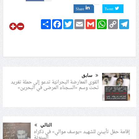
Share
Tweet
Share
Facebook
Twitter
Email
Gmail
WhatsApp
Copy
Telegram
Link
سابق
القوى المعارضة البحرانيّة تدعو إلى حملة تغريد
تحت وسم «السجناء المرضى في البحرين»
التالي
إقامة حفل تأبينيّ للشهيد «يوسف موالي» في ذكراه
السنويّة