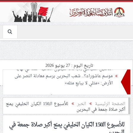
تاريخ اليوم : 27 يونيو 2026
نسائيّة ائتلاف 14 فبراير: اعتقال «الأستاذة فاطمة هارون»
يأتي في سياق الحرب على شيعة البحرين
لجنة مراسم الوداع والتشييع ومواراة الجثمان للإمام الشهيد
الصفحة الرئيسية
الخبر
للأسبوع الـ150 الكيان الخليفيّ يمنع
السيّد علي الحسيني الخامنئي تنشر تفاصيل التشييع في
أكبر صلاة جمعة في البحرين
إيران والعراق
للأسبوع الـ150 الكيان الخليفيّ يمنع أكبر صلاة جمعة في
تحذيرات من استغلال الأوضاع في غزّة لإشعال صراعات
البحرين