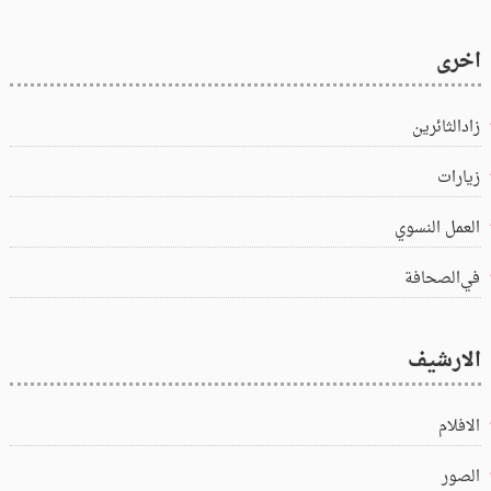
اخرى
زادالثائرين
زيارات
العمل النسوي
في‌الصحافة
الارشيف
الافلام
الصور