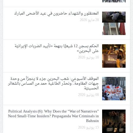
المعتقلون والشهداء حاضرون في عيد الأضحى المبارك
28 مايو 2026
الحكم بسجن 12 شيعيًّا بتهمة «تأييد الضربات الإيرانيّة
على البحرين»
16 يونيو 2026
الموقف الأسبوعيّ: شعب البحرين جزء لا يتجزّأ من وحدة
جبهات المقاومة.. ونحذّر الطاغية حمد من المساس بالشعائر
الحسينيّة
08 يونيو 2026
Political Analysis (6): Why Does the “War of Narratives”
Need Small-Time Insiders? Propaganda War Criminals in
Bahrain
15 يونيو 2026