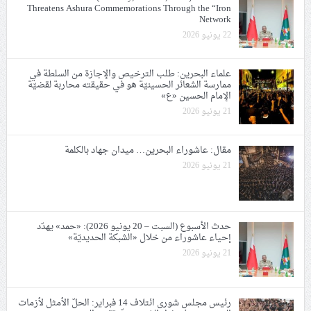
Threatens Ashura Commemorations Through the “Iron
Network
22 يونيو 2026
علماء البحرين: طلب الترخيص والإجازة من السلطة في
ممارسة الشعائر الحسينيّة هو في حقيقته محاربة لقضيّة
الإمام الحسين «ع»
21 يونيو 2026
مقال: عاشوراء البحرين… ميدان جهاد بالكلمة
21 يونيو 2026
حدث الأسبوع (السبت – 20 يونيو 2026): «حمد» يهدّد
إحياء عاشوراء من خلال «الشبكة الحديديّة»
21 يونيو 2026
رئيس مجلس شورى ائتلاف 14 فبراير: الحلّ الأمثل لأزمات