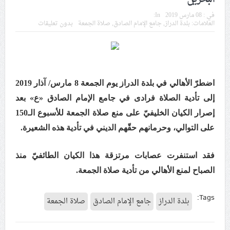
داخليّة تخدم الاحتلال
في :
08 مارس 2019
In:
العلامات:
بلدة الدراز
,
جامع الإمام الصادق
,
صلاة الجمعة
بدون تعليقات
ملفّ إنسانيّ مؤلم.. الأسيرات الفلسطينيّات بين القمع
والإهمال الطبي
55 مأتمًا وحسينيّة يعترضون على الإجراءات القمعيّة للنظام
اضطرّ الأهالي في بلدة الدراز يوم الجمعة 8 مارس/ آذار 2019
في موسم عاشوراء
إلى تأدية الصلاة فرادى في جامع الإمام الصادق «ع» بعد
إصرار الكيان الخليفيّ على منع صلاة الجمعة للأسبوع الـ150
النظام الخليفيّ يدسّ عيونه بين المشاركين في مواكب العزاء
على التوالي، وحرمانهم حقّهم الديني في تأدية هذه الشعيرة.
ويعتقل العشرات من الشبّان
فقد استنفرت عصابات مرتزقة هذا الكيان الطائفيّ منذ
الموقف الأسبوعيّ: شعب البحرين سيقطع الأيدي التي تنال
من شعائر عاشوراء.. ولن يساوم على هويّته وقيمه في
الصباح لمنع الأهالي من تأدية صلاة الجمعة.
الحريّة والتحرير
Tags:
بلدة الدراز
جامع الإمام الصادق
صلاة الجمعة
مقال: عاشوراء البحرين… ميدان جهاد بالكلمة