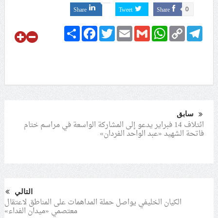
Share
Tweet
Share
0
الفقيه القائد قاسم: لن تقتلوا الحسين.. إنّ الحسين سيقتل
Share
Facebook
Twitter
Email
Gmail
WhatsApp
Copy
Telegram
طاغوتيّتكم
Link
التحليل السياسيّ (8): ماذا سيقول الطاغية حمد في نهاية
موسم عاشوراء؟.. شعب البحرين يرسم معادلة النصر على
الأرض: «مثلي لا يبايع مثله»
سابق
ائتلاف 14 فبراير يدعو إلى المشاركة الواسعة في مراسم ختام
فاتحة الشهيد «عبد الواحد الفردان»
التالي
الكيان الخليفي يواصل حملة المداهمات على المناطق لاعتقال
معتصمي «ميدان الفداء»