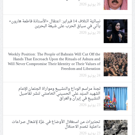
26 يونيو 2026
نسائيّة ائتلاف 14 فبراير: اعتقال «الأستاذة فاطمة هارون»
يأتي في سياق الحرب على شيعة البحرين
26 يونيو 2026
Weekly Position: The People of Bahrain Will Cut Off the
Hands That Encroach Upon the Rituals of Ashura and
Will Never Compromise Their Identity or Their Values of
Freedom and Liberation
24 يونيو 2026
لجنة مراسم الوداع والتشييع ومواراة الجثمان للإمام
الشهيد السيّد علي الحسيني الخامنئي تنشر تفاصيل
التشييع في إيران والعراق
23 يونيو 2026
تحذيرات من استغلال الأوضاع في غزّة لإشعال صراعات
داخليّة تخدم الاحتلال
23 يونيو 2026