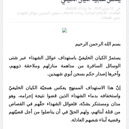
في موسم عاشوراء
في :
18 يناير 2019
In:
بيانات الائتلاف
العلامات:
الأحكام الجائرة
,
بيانات الائتلاف
,
سجون البحرين
,
عوائل الشهداء
بدون تعليقات
النظام الخليفيّ يدسّ عيونه بين المشاركين في مواكب العزاء
ويعتقل العشرات من الشبّان
الموقف الأسبوعيّ: شعب البحرين سيقطع الأيدي التي تنال
بسم الله الرحمن الرحيم
من شعائر عاشوراء.. ولن يساوم على هويّته وقيمه في
الحريّة والتحرير
يستمرّ الكيان الخليفيّ باستهداف عوائل الشهداء عبر شتى
الوسائل السافرة من مداهمة منازلهم وملاحقة ذويهم،
مقال: عاشوراء البحرين… ميدان جهاد بالكلمة
وآخرها إصدار حكم بسجن أبوي شهيدين.
إنّ هذا الاستهداف الممنهج يعكس همجيّة الكيان الخليفيّ
الفقيه القائد قاسم: لن تقتلوا الحسين.. إنّ الحسين سيقتل
واستخفافه بدماء الشهداء الذين قضوا نتيجة إجرامه، وهو
طاغوتيّتكم
مدان ومستنكر بشدّة، فلعوائل الشهداء حقّهم في القصاص
من قتلة أبنائهم، ولهم الحقّ في أن يناضلوا من أجل قضيّتهم
انطلاق المحادثات الإيرانيّة- الأمريكيّة في سويسرا
وقضية أبناء شعبهم العادلة.