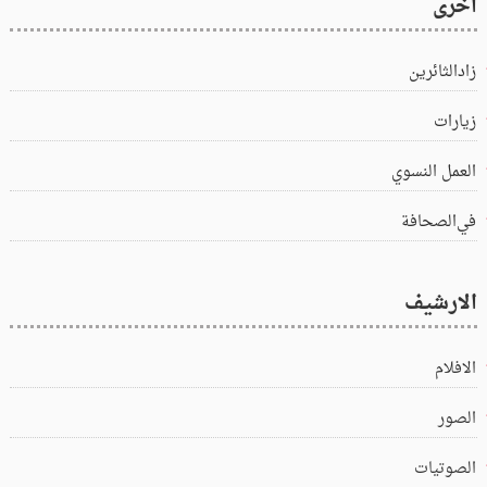
اخرى
زادالثائرين
زيارات
العمل النسوي
في‌الصحافة
الارشيف
الافلام
الصور
الصوتيات