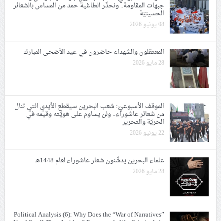
جبهات المقاومة.. ونحذّر الطاغية حمد من المساس بالشعائر
الحسينيّة
08 يونيو 2026
المعتقلون والشهداء حاضرون في عيد الأضحى المبارك
28 مايو 2026
الموقف الأسبوعيّ: شعب البحرين سيقطع الأيدي التي تنال
من شعائر عاشوراء.. ولن يساوم على هويّته وقيمه في
الحريّة والتحرير
22 يونيو 2026
علماء البحرين يدشّنون شعار عاشوراء لعام 1448هـ
28 مايو 2026
Political Analysis (6): Why Does the “War of Narratives”