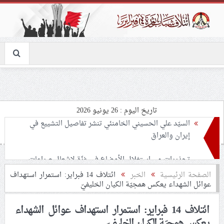
تاريخ اليوم : 26 يونيو 2026
تحذيرات من استغلال الأوضاع في غزّة لإشعال صراعات
داخليّة تخدم الاحتلال
ملفّ إنسانيّ مؤلم.. الأسيرات الفلسطينيّات بين القمع
الصفحة الرئيسية
الخبر
ائتلاف 14 فبراير: استمرار استهداف
عوائل الشهداء يعكس همجيّة الكيان الخليفيّ
والإهمال الطبي
ائتلاف 14 فبراير: استمرار استهداف عوائل الشهداء
55 مأتمًا وحسينيّة يعترضون على الإجراءات القمعيّة للنظام
يعكس همجيّة الكيان الخليفيّ