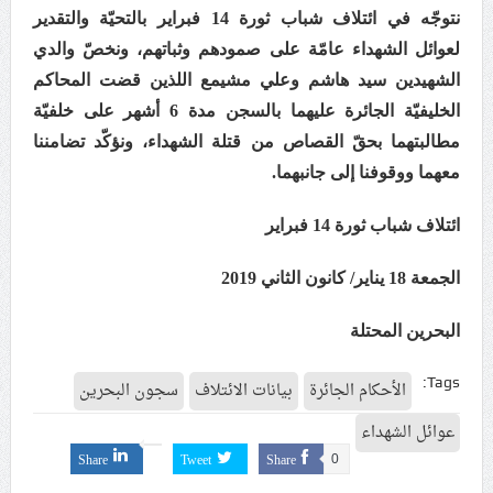
نتوجّه في ائتلاف شباب ثورة 14 فبراير بالتحيّة والتقدير
علماء البحرين: طلب الترخيص والإجازة من السلطة في
لعوائل الشهداء عامّة على صمودهم وثباتهم، ونخصّ والدي
ممارسة الشعائر الحسينيّة هو في حقيقته محاربة لقضيّة
الإمام الحسين «ع»
الشهيدين سيد هاشم وعلي مشيمع اللذين قضت المحاكم
الخليفيّة الجائرة عليهما بالسجن مدة 6 أشهر على خلفيّة
لجنة مراسم الوداع والتشييع ومواراة الجثمان للإمام الشهيد
مطالبتهما بحقّ القصاص من قتلة الشهداء، ونؤكّد تضامننا
السيّد علي الحسيني الخامنئي تنشر تفاصيل التشييع في
إيران والعراق
معهما ووقوفنا إلى جانبهما.
ائتلاف شباب ثورة 14 فبراير
الجمعة 18 يناير/ كانون الثاني 2019
البحرين المحتلة
Tags:
الأحكام الجائرة
بيانات الائتلاف
سجون البحرين
عوائل الشهداء
Share
Tweet
Share
0