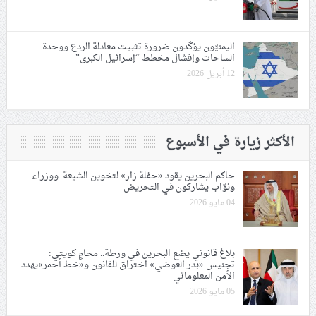
اليمنيّون يؤكّدون ضرورة تثبيت معادلة الردع ووحدة
الساحات وإفشال مخطط “إسرائيل الكبرى”
12 أبريل 2026
الأكثر زيارة في الأسبوع
حاكم البحرين يقود «حفلة زار» لتخوين الشيعة..ووزراء
ونوّاب يشاركون في التحريض
04 مايو 2026
بلاغ قانوني يضع البحرين في ورطة.. محامٍ كويتي:
تجنيس «بدر العوضي» اختراق للقانون و«خط أحمر»يهدد
الأمن المعلوماتي
05 مايو 2026