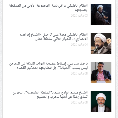
النظام الخليفيّ يرحّل قسرًا المجموعة الأولى من المسقطة
جنسيّتهم
03 مايو 2026
النظام الخليفيّ مصرّ على ترحيل «الشيخ إبراهيم
الأنصاري».. الخيار الثاني سلطنة عمان
04 مايو 2026
باحث سياسي: إسقاط عضوية النواب الثلاثة في البحرين
ليس بسبب “الخيانة”.. بل لمطالبتهم بتحكيم القضاء
08 مايو 2026
الشيخ سعيد المادح يندد بـ”السلطة المغتصبة”: البحرين
تُساق رغمًا عن أهلها للحرب والتطبيع
08 مايو 2026