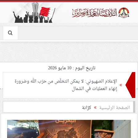
تاريخ اليوم : 10 مايو 2026
الإعلام الصهيوني: لا يمكن التخلّص من حزب الله وضرورة
إنهاء العمليّات في الشمال
عضو في البرلمان الأوروبيّ يدعو إلى إجراء تحقيق في
الصفحة الرئيسية
كرّانة
جريمة قصف مدرسة الأطفال في إيران
حدث الأسبوع (الجمعة – 8 مايو 2025): محمد بن زايد
والجناح الصهيوني في الخليج.. آل خليفة وورقة الموت