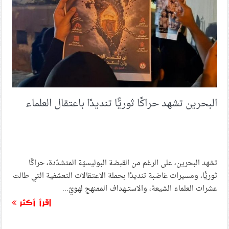
الأخيرة
بيان: النظام الخليفيّ يعلن حربًا صريحة على الطائفة الشيعيّة
في البحرين
تقرير | حملة اقتلاع الهوية.. مداهمات واعتقالات تطال علماء
الطائفة الشيعية
البحرين تشهد حراكًا ثوريًّا تنديدًا باعتقال العلماء
داوود الشريان يفضح “الذباب الإلكتروني” ويتهم أنظمة
الخليج بتمويله رسميًا
تشهد البحرين، على الرغم من القبضة البوليسيّة المتشدّدة، حراكًا
الفنان المصري عمر واكد يهاجم البحرين والإمارات: “ينتحران
إعلاميًا” ويتهم حاكم البحرين بـ”الخيانة”
ثوريًّا، ومسيرات غاضبة تنديدًا بحملة الاعتـقالات التعسّفية التي طالت
عشرات العلماء الشيعة، والاستــهداف الممنهج لهويّ...
اقرأ أكثر
الشيخ سعيد المادح يندد بـ”السلطة المغتصبة”: البحرين
تُساق رغمًا عن أهلها للحرب والتطبيع