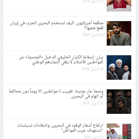
29 أبريل 2026
منظّمة أمريكيّون: كيف تستخدم البحرين الحرب في إيران
لقمع شعبها؟
24 أبريل 2026
بيان: إسقاط الكيان الخليفيّ الدخيل «الجنسيّة» عن
المواطنين الأصلاء لا يلغي انتماءهم الوطنيّ
28 أبريل 2026
وصمة عار جديدة: تغييب 5 مواطنين 35 يوماً دون محاكمة
أو اتهام في البحرين
22 أبريل 2026
ارتفاع أسعار الوقود في البحرين..وانتقادات لسياسات
“تستهدف جيب المواطن”
02 مايو 2026