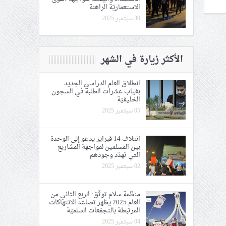
الاستعماريّة الراهنة
30 سبتمبر 2025
الأكثر زيارة في الشهر
انطلاق العام الدراسيّ الجديد
بغياب عشرات الطلبة في السجون
الخليفيّة
05 سبتمبر 2025
ائتلاف 14 فبراير يدعو إلى الوحدة
بين المسلمين لمواجهة المشاريع
التي تهدّد وجودهم
02 سبتمبر 2025
منظّمة سلام توثّق: اﻟﺮﺑﻊ اﻟﺜﺎﻧﻲ ﻣﻦ
العام 2025 يظهر تصاعد الانتهاكات
المرتبطة بالتجمّعات السلميّة
04 سبتمبر 2025