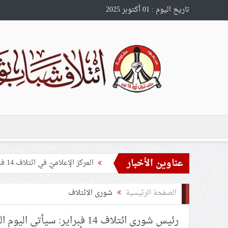
تاريخ اليوم : 01 أكتوبر 2025
عناوين الأخبار
تمديد سجن نجل «الرادود مهدي
الحكم على معتقل الرأي «حسن عبد
الصفحة الرئيسية
شورى الائتلاف
ائتلاف 14 فبراير يدعو إلى مزيد من الاستعداد واليقظة لمواجهة القوى الاستعماريّة الراهنة
رئيس شورى ائتلاف 14 فبراير: سيأتي اليوم
الجالية البحرانيّة في قمّ تقيم حف