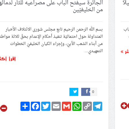
ًا
الجائرة سيفتح الباب على مصراعيه للثأر لدمائه
 فقدت الصحافة في البحرين دورها كوسيط بين الدولة والمجتمع؟
من الخليفيّين
 ترفض التطبيع»
له.. رحيل تخطّى السنوات
باب
بسم الله الرحمن الرحيم تابع مجلس شورى الائتلاف الأخبار
ب
المتداولة حول احتماليّة تنفيذ أحكام الإعدام بحقّ ثلاثة مواطن
ى الأولى لشهادة السيّدين نصر الله والصفيّ الدين
من أبناء الشعب الأبيّ، وإجراء الكيان الخليفيّ الخطوات
 في البحرين: صرخة ضدّ التطبيع وخيانة الوطن
التمهيدي...
ثر
اقرأ أكث
0
Share
Facebook
Twitter
Email
Gmail
WhatsApp
Copy
Telegram
Link