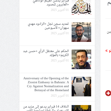
فبراير يدشّن الفيلم الوثائقيّ
م
«العابرون للحدود
01 أكتوبر 2025
تمديد سجن نجل «الرادود مهدي
سهوان» لأسبوعين
ين
01 أكتوبر 2025
ر
الحكم على معتقل الرأي «حسن عبد
الكريم» بالمؤبّد
01 أكتوبر 2025
Anniversary of the Opening of the
Zionist Embassy in Bahrain: A
Cry Against Normalization and
Betrayal of the Homeland
01 أكتوبر 2025
ائتلاف 14 فبراير يدعو إلى مزيد من
الاستعداد واليقظة لمواجهة القوى