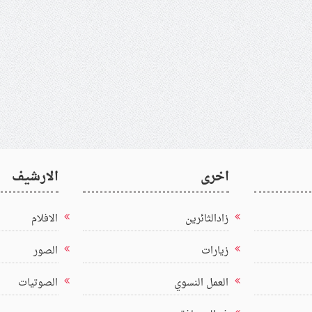
اخرى
الارشيف
زادالثائرين
الافلام
زيارات
الصور
العمل النسوي
الصوتيات