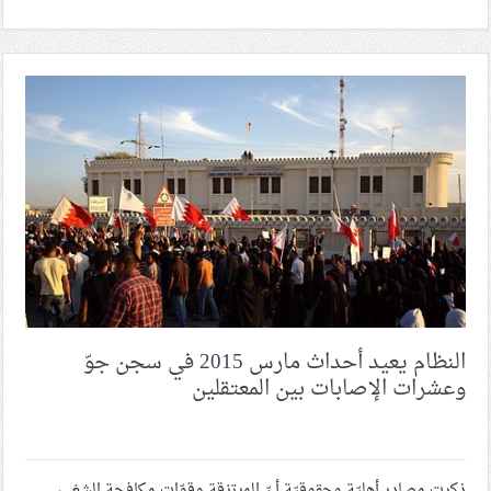
النظام يعيد أحداث مارس 2015 في سجن جوّ
وعشرات الإصابات بين المعتقلين
ذكرت مصادر أهليّة وحقوقيّة أنّ المرتزقة وقوّات مكافحة الشغب