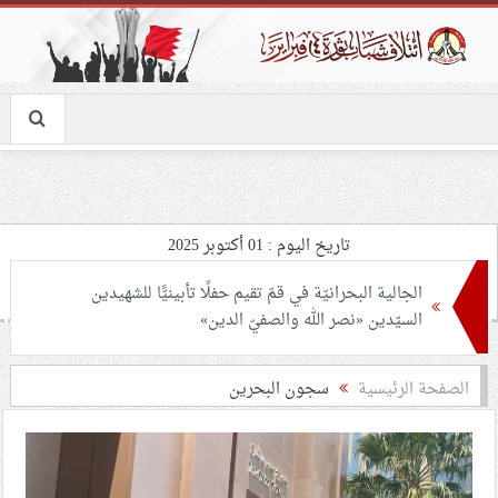
تاريخ اليوم : 01 أكتوبر 2025
الجالية البحرانيّة في قمّ تقيم حفلًا تأبينيًّا للشهيدين
السيّدين «نصر الله والصفيّ الدين»
رابطة الصحافة البحرينيّة: كيف فقدت الصحافة في البحرين
الصفحة الرئيسية
سجون البحرين
دورها كوسيط بين الدولة والمجتمع؟
انطلاق الحملة الشعبيّة «المنامة ترفض التطبيع»