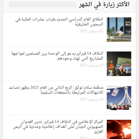
الأكثر زيارة في الشهر
انطلاق العام الدراسيّ الجديد بغياب عشرات الطلبة في
السجون الخليفيّة
05 سبتمبر 2025
ائتلاف 14 فبراير يدعو إلى الوحدة بين المسلمين لمواجهة
المشاريع التي تهدّد وجودهم
02 سبتمبر 2025
منظّمة سلام توثّق: اﻟﺮﺑﻊ اﻟﺜﺎﻧﻲ ﻣﻦ العام 2025 يظهر تصاعد
الانتهاكات المرتبطة بالتجمّعات السلميّة
04 سبتمبر 2025
المركز الإعلاميّ في ائتلاف 14 فبراير: ندين العدوان
الصهيونيّ الجبان على أهداف إعلاميّة ومدنيّة في اليمن
العزيز
11 سبتمبر 2025