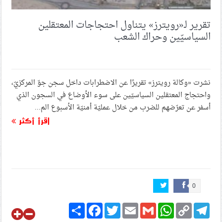
تقرير لـ«رويترز» يتناول احتجاجات المعتقلين
السياسيّين وحراك الشعب
نشرت «وكالة رويترز» تقريرًا عن الاضطرابات داخل سجن جوّ المركزيّ،
واحتجاج المعتقلين السياسيّين على سوء الأوضاع في السجون الذي
أسفر عن تعرّضهم للضرب من خلال عمليّة أمنيّة الأسبوع الم...
اقرأ أكثر
0
Share
Facebook
Twitter
Email
Gmail
WhatsApp
Copy
Telegram
Link