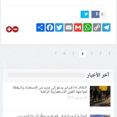
0
Share
Facebook
Twitter
Email
Gmail
WhatsApp
Copy
Telegram
Link
7
6
5
3
2
1
4
آخر الأخبار
ائتلاف 14 فبراير يدعو إلى مزيد من الاستعداد واليقظة
لمواجهة القوى الاستعماريّة الراهنة
30 سبتمبر 2025
الجالية البحرانيّة في قمّ تقيم حفلًا تأبينيًّا للشهيدين