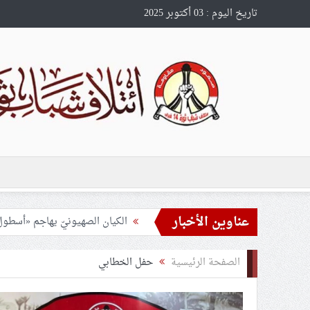
تاريخ اليوم : 03 أكتوبر 2025
عناوين الأخبار
الصحافة الأمريكيّة والصهيونيّة 
المركز الإعلاميّ في ائتلاف 14 فبراير يدشّن الفيلم الوثائقيّ «العابرون للحدود»
الصفحة الرئيسية
حفل الخطابي
مفتي الديار اليمنيّة يدعو المق
المندوب الأممي الإيرانيّ: أمريك