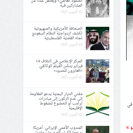
الصمود العالميّ» ويعتقل عددًا من
المشاركين فيه
02 أكتوبر 2025
الصحافة الأمريكيّة والصهيونيّة
تكشف ازدواجيّة النظام السعوديّ
تجاه القضيّة الفلسطينيّة
02 أكتوبر 2025
المركز الإعلاميّ في ائتلاف 14
فبراير يدشّن الفيلم الوثائقيّ
«العابرون للحدود»
02 أكتوبر 2025
مفتي الديار اليمنيّة يدعو المقاومة
إلى عدم الركون إلى مبادرات
ترامب أو الخضوع للضغوط
يًا في
الإقليميّة
02 أكتوبر 2025
ر
المندوب الأممي الإيرانيّ: أمريكا
بدعمها الكيان الصهيونيّ مهّدت