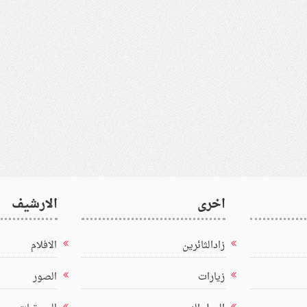
اخرى
الارشيف
زادالثائرين
الافلام
زيارات
الصور