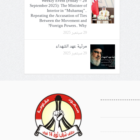
Weekly Event (Friday – 26
September 2025): The Minister of
Interior in “Muharraq”..
Repeating the Accusation of Ties
Between the Movement and
Foreign Powers.. Why?
29 سبتمبر 2025
مرثية عهد الشهداء
29 سبتمبر 2025