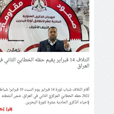
المركز الإعلاميّ في ائتلاف 14 فبراير يدشّن الفيلم الوثائقيّ «العابرون للحدود
تمديد سجن نجل «الرادود مهدي
الحكم على معتقل الرأي «حسن عبد
ائتلاف 14 فبراير يدعو إلى مزيد من الاستعداد واليقظة لمواجهة القوى الاستعماريّة الراهنة
الجالية البحرانيّة في قمّ تقيم حف
الكيان الصهيونيّ يهاجم «أسطول 
ائتلاف 14 فبراير يقيم حفله الخطابيّ الثاني 
العراق
أقام ائتلاف شباب ثورة 14 فبراير يوم السبت 19 فبراير/ شبا
2022 حفله الخطابيّ المركزيّ الثاني في العراق، ضمن أنشطته
لإحياء الذّكرى الحادية عشرة لثورةِ البحرين.
اقرأ أك