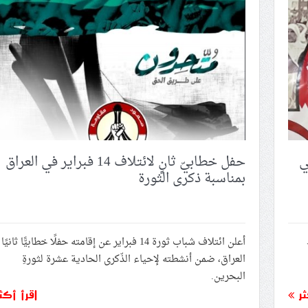
 سهوان» لأسبوعين
 الكريم» بالمؤبّد
لًا تأبينيًّا للشهيدين السيّدين «نصر الله والصفيّ الدين»
الصمود العالميّ» ويعتقل عددًا من المشاركين فيه
في
حفل خطابيّ ثانٍ لائتلاف 14 فبراير في العراق
بمناسبة ذكرى الثورة
ط
أعلن ائتلاف شباب ثورة 14 فبراير عن إقامته حفلًا خطابيًّا ثان
العراق، ضمن أنشطته لإحياء الذّكرى الحادية عشرة لثورةِ
البحرين.
ثر
اقرأ أكث