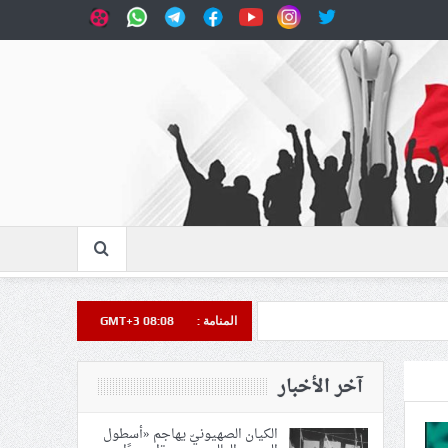
المنامة :
GMT+3 08:08
آخر الأخبار
الكيان الصهيونيّ يهاجم «أسطول