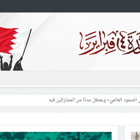
تكشف ازدواجيّة النظام السعوديّ تجاه القضيّة الفلسطينيّة
اومة إلى عدم الركون إلى مبادرات ترامب أو الخضوع للضغوط الإقليميّة
ا بدعمها الكيان الصهيونيّ مهّدت الطريق لاستمرار انتهاكاته الجسيمة