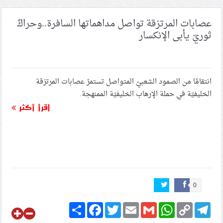
بيان سجناء البحرين في الذكرى السنويّة الأولى لاستشهاد
عصابات المرتزقة تواصل مداهماتها السافرة..وحراكٌ
الشهيد الأسمى
ثوريّ يأبى الإنكسار
ذكرى افتتاح السفارة الصهيونيّة في البحرين: صرخة ضدّ
التطبيع وخيانة الوطن
انتقامًا من الصمود الشعبيّ المتواصل تستمرّ عصابات المرتزقة
الخليفيّة في حملة الإرهاب الخليفيّة الممنهجة.
اقرأ أكثر
0
Share
Facebook
Twitter
Email
Gmail
WhatsApp
Copy
Telegram
Link