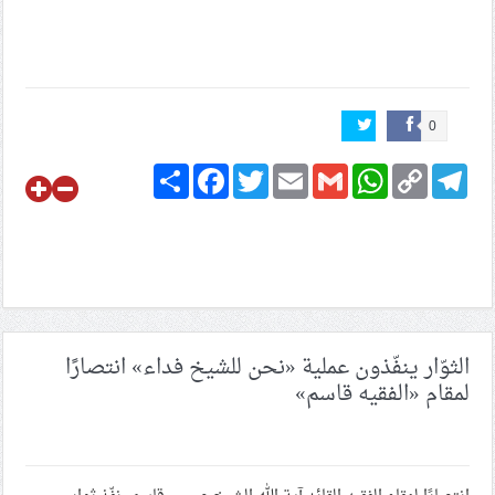
0
Share
Facebook
Twitter
Email
Gmail
WhatsApp
Copy
Telegram
Link
الثوّار ينفّذون عملية «نحن للشيخ فداء» انتصارًا
لمقام «الفقيه قاسم»