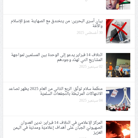
بيان أسرى البحرين: من يتخندق مع الصهاينة عدوّ للإسلام
والأمّة
30 أغسطس 2025
ائتلاف 14 فبراير يدعو إلى الوحدة بين المسلمين لمواجهة
المشاريع التي تهدّد وجودهم
02 سبتمبر 2025
منظّمة سلام توثّق: اﻟﺮﺑﻊ اﻟﺜﺎﻧﻲ ﻣﻦ العام 2025 يظهر تصاعد
الانتهاكات المرتبطة بالتجمّعات السلميّة
04 سبتمبر 2025
المركز الإعلاميّ في ائتلاف 14 فبراير: ندين العدوان
الصهيونيّ الجبان على أهداف إعلاميّة ومدنيّة في اليمن
العزيز