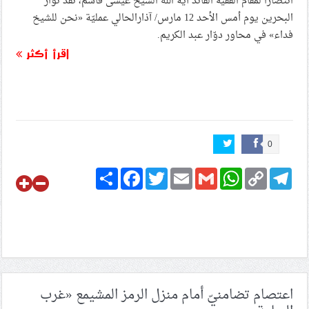
انتصارًا لمقام الفقيه القائد آية الله الشيخ عيسى قاسم، نفّذ ثوار
البحرين يوم أمس الأحد 12 مارس/ آذارالحالي عمليّة «نحن للشيخ
فداء» في محاور دوّار عبد الكريم.
اقرأ أكثر
0
Share
Facebook
Twitter
Email
Gmail
WhatsApp
Copy
Telegram
Link
اعتصام تضامنيّ أمام منزل الرمز المشيمع «غرب