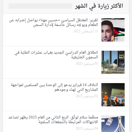
الأكثر زيارة في الشهر
تقرير: المعتقل السياسيّ «حسين مهنا» يواصل إضرابه عن
الطعام ويوجّه رسائل حاسمة لإدارة السجن
31 أغسطس 2025
انطلاق العام الدراسيّ الجديد بغياب عشرات الطلبة في
السجون الخليفيّة
05 سبتمبر 2025
ائتلاف 14 فبراير يدعو إلى الوحدة بين المسلمين لمواجهة
المشاريع التي تهدّد وجودهم
02 سبتمبر 2025
منظّمة سلام توثّق: اﻟﺮﺑﻊ اﻟﺜﺎﻧﻲ ﻣﻦ العام 2025 يظهر تصاعد
الانتهاكات المرتبطة بالتجمّعات السلميّة
04 سبتمبر 2025