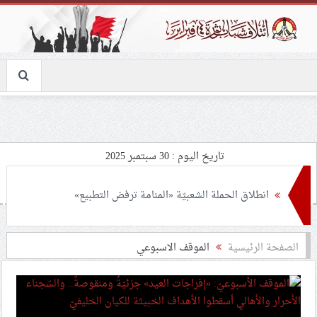
تاريخ اليوم : 30 سبتمبر 2025
انطلاق الحملة الشعبيّة «المنامة ترفض التطبيع»
الصفحة الرئيسية
الموقف الاسبوعي
ذكرى الشهيد الحاج جعفر لطف الله.. رحيل تخطّى السنوات
شعب البحرين يواصل إحياء الذكرى الأولى لشهادة السيّدين