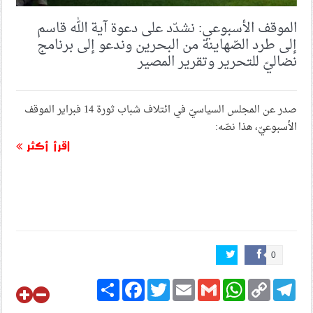
الموقف الأسبوعي: نشدّد على دعوة آية الله قاسم
إلى طرد الصّهاينة من البحرين وندعو إلى برنامج
نضاليّ للتحرير وتقرير المصير
صدر عن المجلس السياسيّ في ائتلاف شباب ثورة 14 فبراير الموقف
الأسبوعيّ، هذا نصّه:
اقرأ أكثر
0
Share
Facebook
Twitter
Email
Gmail
WhatsApp
Copy
Telegram
Link