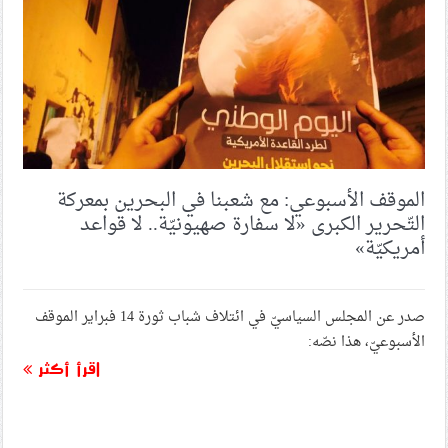
الموقف الأسبوعي: مع شعبنا في البحرين بمعركة
التّحرير الكبرى «لا سفارة صهيونيّة.. لا قواعد
أمريكيّة»
صدر عن المجلس السياسيّ في ائتلاف شباب ثورة 14 فبراير الموقف
الأسبوعيّ، هذا نصّه:
اقرأ أكثر