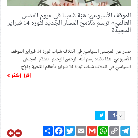
الموقف الأسبوعيّ: هبّة شعبنا في «يوم القدس
العالميّ» ترسم ملامح المسار الجديد لثورة 14 فبراير
المجيدة
صدر عن المجلس السياسيّ في ائتلاف شباب ثورة 14 فبراير الموقف
الأسبوعيّ، هذا نصّه: بسم الله الرحمن الرحيم يتقدّم المجلسُ
السّياسيّ في ائتلاف شباب ثورة 14 فبراير بأعظم التّحيةِ والإج...
اقرأ أكثر
0
Share
Facebook
Twitter
Email
Gmail
WhatsApp
Copy
Telegram
Link