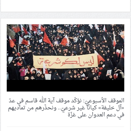
الموقف الأسبوعيّ: نؤكّد موقف آية الله قاسم في عدّ
«آل خليفة» كيانًا غير شرعيّ.. ونحذّرهم من تماديهم
في دعم العدوان على غزّة